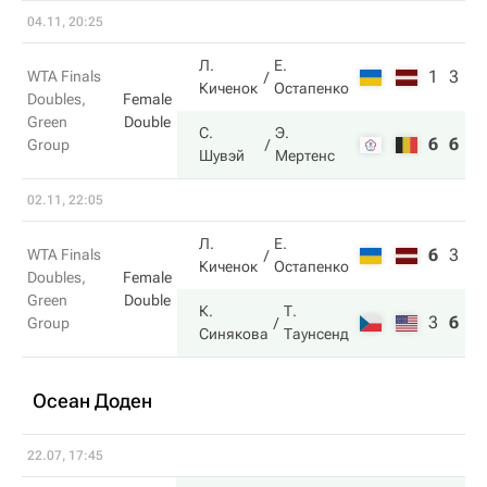
04.11, 20:25
Л.
Е.
1
3
WTA Finals
Киченок
Остапенко
Doubles,
Female
Green
Double
С.
Э.
6
6
Group
Шувэй
Мертенс
02.11, 22:05
Л.
Е.
6
3
9
WTA Finals
Киченок
Остапенко
Doubles,
Female
Green
Double
К.
Т.
3
6
1
Group
Синякова
Таунсенд
Осеан Доден
22.07, 17:45