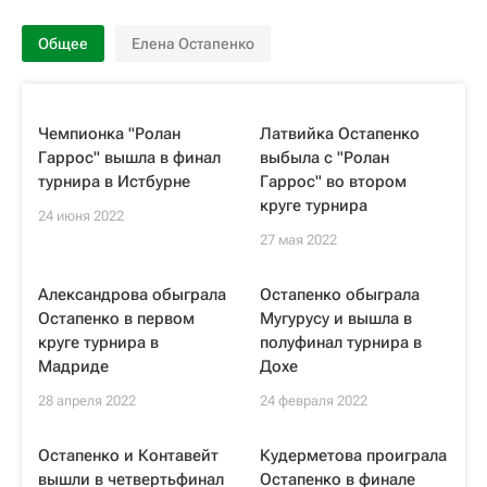
Общее
Елена Остапенко
Чемпионка "Ролан
Латвийка Остапенко
Гаррос" вышла в финал
выбыла с "Ролан
турнира в Истбурне
Гаррос" во втором
круге турнира
24 июня 2022
27 мая 2022
Александрова обыграла
Остапенко обыграла
Остапенко в первом
Мугурусу и вышла в
круге турнира в
полуфинал турнира в
Мадриде
Дохе
28 апреля 2022
24 февраля 2022
Остапенко и Контавейт
Кудерметова проиграла
вышли в четвертьфинал
Остапенко в финале