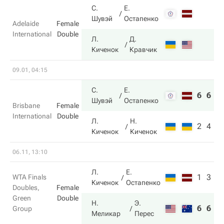
С.
Е.
Шувэй
Остапенко
Adelaide
Female
International
Double
Л.
Д.
Киченок
Кравчик
09.01, 04:15
С.
Е.
6
6
Шувэй
Остапенко
Brisbane
Female
International
Double
Л.
Н.
2
4
Киченок
Киченок
06.11, 13:10
Л.
Е.
1
3
WTA Finals
Киченок
Остапенко
Doubles,
Female
Green
Double
Н.
Э.
6
6
Group
Меликар
Перес