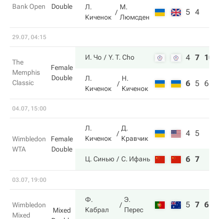
Bank Open
Double
Л.
М.
5
4
Киченок
Люмсден
29.07, 04:15
4
7
10
И. Чо
Y. T. Cho
The
Female
Memphis
Double
Л.
Н.
Classic
6
5
6
Киченок
Киченок
04.07, 15:00
Л.
Д.
4
5
Киченок
Кравчик
Wimbledon
Female
WTA
Double
6
7
Ц. Синью
С. Ифань
03.07, 19:00
Ф.
Э.
5
7
6
Wimbledon
Кабрал
Перес
Mixed
Mixed