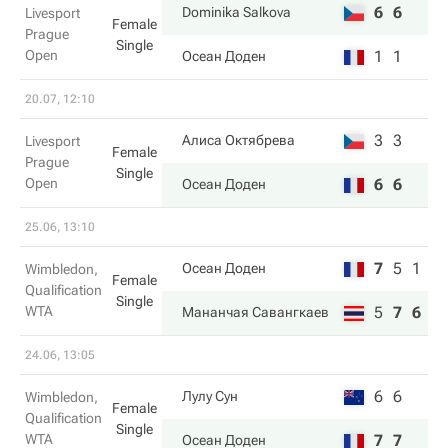
6
6
Dominika Salkova
Livesport
Female
Prague
Single
Open
1
1
Осеан Доден
20.07, 12:10
3
3
Алиса Октябрева
Livesport
Female
Prague
Single
Open
6
6
Осеан Доден
25.06, 13:10
7
5
1
Осеан Доден
Wimbledon,
Female
Qualification
Single
WTA
5
7
6
Мананчая Савангкаев
24.06, 13:05
6
6
Лулу Сун
Wimbledon,
Female
Qualification
Single
WTA
7
7
Осеан Доден