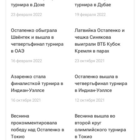
турнира в Дохе
турнира в Дубае
23 февраля 2022
19 февраля 2022
Остапенко обыграла
Латвийка Остапенко и
Швёнтек и вышла в
чешка Синякова
четвертьфинал турнира
выиграли ВТБ Кубок
в ОАЭ
Кремля в парах
16 февраля 2022
23 октября 2021
Азаренко стала
Остапенко вышла в
финалисткой турнира в
четвертьфинал турнира
Индиан-Уэллсе
в Индиан-Уэллсе
16 октября 2021
12 октября 2021
Веснина
Веснина вышла во
прокомментировала
второй круг
победу над Остапенко в
олимпийского турнира
Токио
в Токио