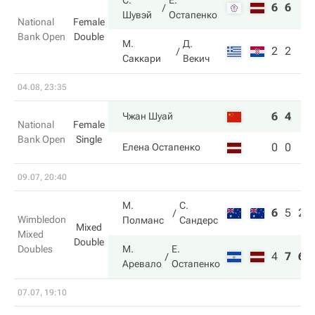
С.
Е.
6
6
Шувэй
Остапенко
National
Female
Bank Open
Double
М.
Д.
2
2
Саккари
Векич
04.08, 23:35
6
4
Чжан Шуай
National
Female
Bank Open
Single
0
0
Елена Остапенко
09.07, 20:40
М.
С.
6
5
2
Wimbledon
Полманс
Сандерс
Mixed
Mixed
Double
Doubles
М.
Е.
4
7
6
Аревало
Остапенко
07.07, 19:10