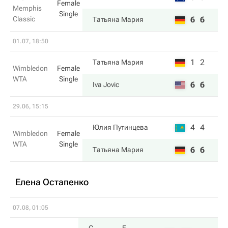
Female
Memphis
Single
Classic
6
6
Татьяна Мария
01.07, 18:50
1
2
Татьяна Мария
Wimbledon
Female
WTA
Single
6
6
Iva Jovic
29.06, 15:15
4
4
Юлия Путинцева
Wimbledon
Female
WTA
Single
6
6
Татьяна Мария
Елена Остапенко
07.08, 01:05