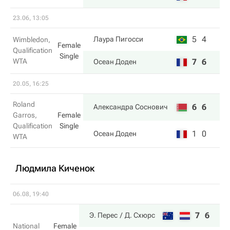
23.06, 13:05
5
4
Лаура Пигосси
Wimbledon,
Female
Qualification
Single
WTA
7
6
Осеан Доден
20.05, 16:25
Roland
6
6
Александра Соснович
Garros,
Female
Qualification
Single
1
0
Осеан Доден
WTA
Людмила Киченок
06.08, 19:40
7
6
Э. Перес
Д. Схюрс
National
Female