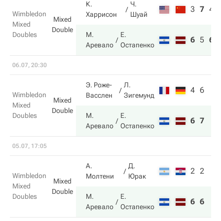
К.
Ч.
3
7
4
Wimbledon
Харрисон
Шуай
Mixed
Mixed
Double
Doubles
М.
Е.
6
5
6
Аревало
Остапенко
06.07, 20:30
Э. Роже-
Л.
4
6
Wimbledon
Васслен
Зигемунд
Mixed
Mixed
Double
Doubles
М.
Е.
6
7
Аревало
Остапенко
05.07, 17:05
А.
Д.
2
2
Wimbledon
Молтени
Юрак
Mixed
Mixed
Double
Doubles
М.
Е.
6
6
Аревало
Остапенко