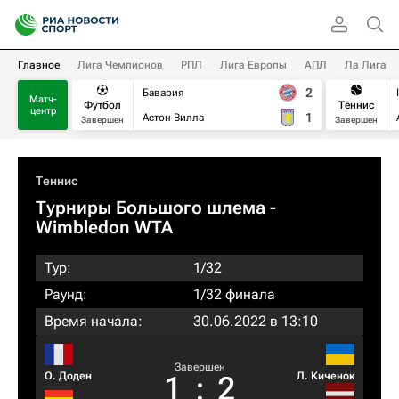
Главное
Лига Чемпионов
РПЛ
Лига Европы
АПЛ
Ла Лига
2
Бавария
Матч-
Футбол
Теннис
центр
1
Астон Вилла
Завершен
Завершен
Теннис
Турниры Большого шлема
-
Wimbledon WTA
Тур:
1/32
Раунд:
1/32 финала
Время начала:
30.06.2022 в 13:10
Завершен
О. Доден
Л. Киченок
1
:
2