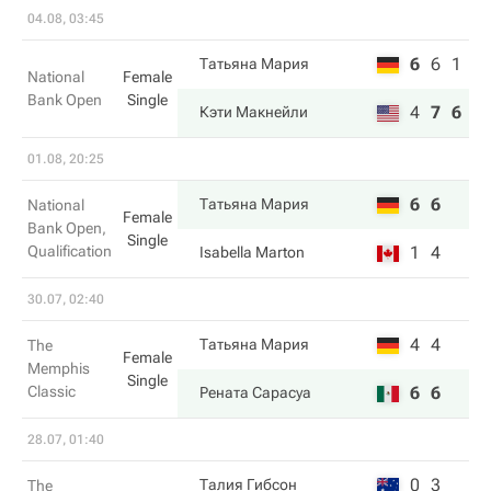
04.08, 03:45
6
6
1
Татьяна Мария
National
Female
Bank Open
Single
4
7
6
Кэти Макнейли
01.08, 20:25
6
6
Татьяна Мария
National
Female
Bank Open,
Single
Qualification
1
4
Isabella Marton
30.07, 02:40
4
4
Татьяна Мария
The
Female
Memphis
Single
Classic
6
6
Рената Сарасуа
28.07, 01:40
0
3
Талия Гибсон
The