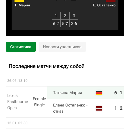
Т. Мария
Е. Остапенко
1
2
3
6
:
2
5
:
7
3
:
6
Статистика
Новости участников
Последние матчи между собой
26.06, 13:10
6
1
Татьяна Мария
Lexus
Female
Eastbourne
Single
Елена Остапенко
-
Open
1
2
отказ
15.01, 02:30