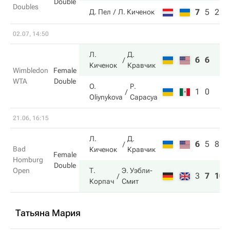
Double
Doubles
7
5
2
Д. Пел
Л. Киченок
02.07, 14:50
Л.
Д.
6
6
Киченок
Кравчик
Wimbledon
Female
WTA
Double
O.
Р.
1
0
Oliynykova
Сарасуа
21.06, 16:15
Л.
Д.
6
5
8
Bad
Киченок
Кравчик
Female
Homburg
Double
Open
Т.
Э. Уэбли-
3
7
10
Корпач
Смит
Татьяна Мария