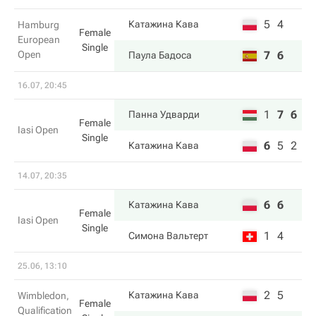
5
4
Катажина Кава
Hamburg
Female
European
Single
Open
7
6
Паула Бадоса
16.07, 20:45
1
7
6
Панна Удварди
Female
Iasi Open
Single
6
5
2
Катажина Кава
14.07, 20:35
6
6
Катажина Кава
Female
Iasi Open
Single
1
4
Симона Вальтерт
25.06, 13:10
2
5
Катажина Кава
Wimbledon,
Female
Qualification