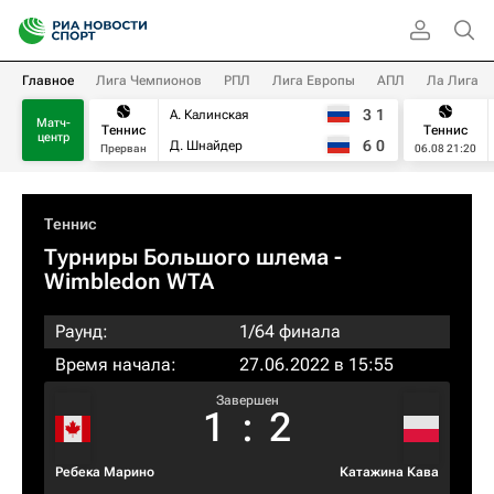
Главное
Лига Чемпионов
РПЛ
Лига Европы
АПЛ
Ла Лига
3
1
А. Калинская
Матч-
Теннис
Теннис
центр
6
0
Д. Шнайдер
Прерван
06.08 21:20
Теннис
Турниры Большого шлема
-
Wimbledon WTA
Раунд:
1/64 финала
Время начала:
27.06.2022 в 15:55
Завершен
1
:
2
Ребека Марино
Катажина Кава