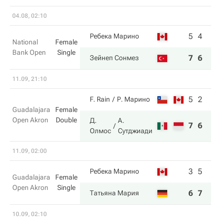
04.08, 02:10
5
4
Ребека Марино
National
Female
Bank Open
Single
7
6
Зейнеп Сонмез
11.09, 21:10
5
2
F. Rain
Р. Марино
Guadalajara
Female
Open Akron
Double
Д.
А.
7
6
Олмос
Сутджиади
11.09, 02:00
3
5
Ребека Марино
Guadalajara
Female
Open Akron
Single
6
7
Татьяна Мария
10.09, 02:10