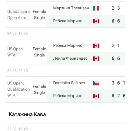
2
3
Мартина Тревизан
Guadalajara
Female
Open Akron
Single
6
6
Ребека Марино
24.08, 19:55
2
1
Ребека Марино
US Open
Female
WTA
Single
6
6
Лейла Фернандес
22.08, 22:10
3
6
1
Dominika Salkova
US Open,
Female
Qualification
Single
WTA
6
2
6
Ребека Марино
Катажина Кава
22.07, 15:40