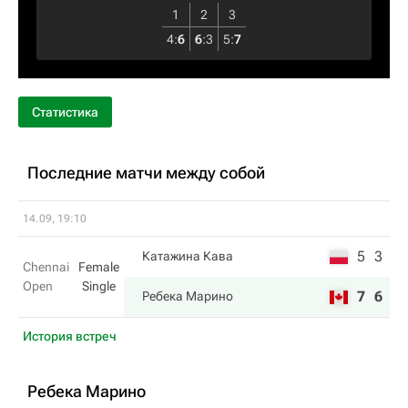
1
2
3
4
:
6
6
:
3
5
:
7
Статистика
Последние матчи между собой
14.09, 19:10
5
3
Катажина Кава
Chennai
Female
Open
Single
7
6
Ребека Марино
История встреч
Ребека Марино