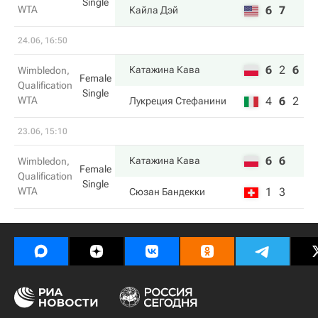
Single
WTA
6
7
Кайла Дэй
24.06, 16:50
6
2
6
Катажина Кава
Wimbledon,
Female
Qualification
Single
WTA
4
6
2
Лукреция Стефанини
23.06, 15:10
6
6
Катажина Кава
Wimbledon,
Female
Qualification
Single
WTA
1
3
Сюзан Бандекки