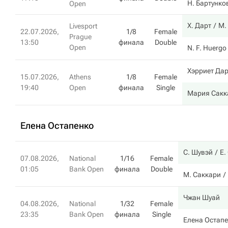
Н. Бартунко
Open
Х. Дарт
М.
Livesport
22.07.2026,
1/8
Female
Prague
13:50
финала
Double
Open
N. F. Huergo
Хэрриет Дар
15.07.2026,
Athens
1/8
Female
19:40
Open
финала
Single
Мария Сакк
Елена Остапенко
С. Шувэй
Е.
07.08.2026,
National
1/16
Female
01:05
Bank Open
финала
Double
М. Саккари
Чжан Шуай
04.08.2026,
National
1/32
Female
23:35
Bank Open
финала
Single
Елена Остап