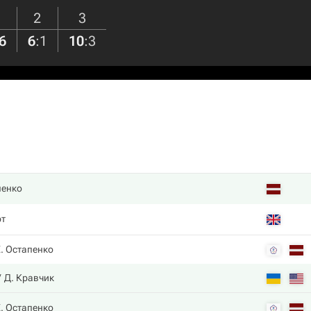
2
3
6
6
:
1
10
:
3
пенко
рт
. Остапенко
Д. Кравчик
. Остапенко