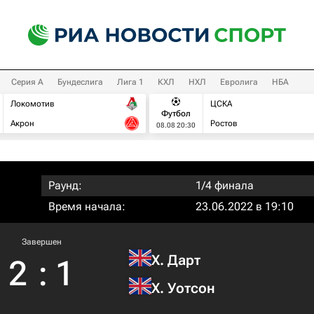
Серия А
Бундеслига
Лига 1
КХЛ
НХЛ
Евролига
НБА
Локомотив
ЦСКА
Футбол
Акрон
Ростов
08.08 20:30
Раунд:
1/4 финала
Время начала:
23.06.2022 в 19:10
Завершен
Х. Дарт
2
:
1
Х. Уотсон