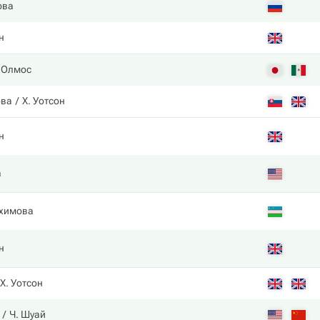
ова
н
 Олмос
ова
Х. Уотсон
н
a
химова
н
Х. Уотсон
Ч. Шуай