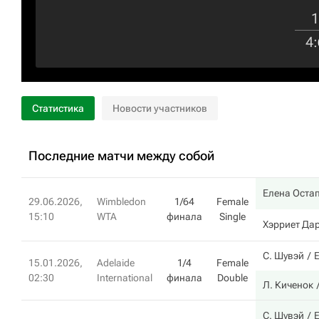
1
4
:
Статистика
Новости участников
Последние матчи между собой
Елена Оста
29.06.2026,
Wimbledon
1/64
Female
15:10
WTA
финала
Single
Хэрриет Да
С. Шувэй
Е
15.01.2026,
Adelaide
1/4
Female
02:30
International
финала
Double
Л. Киченок
С. Шувэй
Е