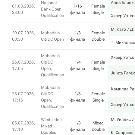
Анна Блинк
National
01.08.2026,
1/16
Female
Bank Open,
23:00
финала
Single
Qualification
Хизер Уотсо
М. Като
Д.
29.07.2026,
Mubadala
1/8
Female
00:30
Citi DC Open
финала
Double
Т. Михалик
Mubadala
Хизер Уотсо
26.07.2026,
Citi DC
1/4
Female
17:05
Open,
финала
Single
Julieta Parej
Qualification
Mubadala
Камилла Ра
25.07.2026,
Citi DC
1/8
Female
17:15
Open,
финала
Single
Хизер Уотсо
Qualification
М. Уиллис
Wimbledon
05.07.2026,
1/8
Mixed
Mixed
17:10
финала
Double
Doubles
К. Харрисон