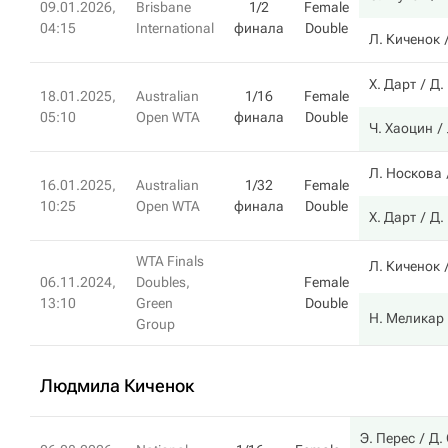
09.01.2026,
Brisbane
1/2
Female
04:15
International
финала
Double
Л. Киченок
Х. Дарт
Д.
18.01.2025,
Australian
1/16
Female
05:10
Open WTA
финала
Double
Ч. Хаоцин
Л. Носкова
16.01.2025,
Australian
1/32
Female
10:25
Open WTA
финала
Double
Х. Дарт
Д.
WTA Finals
Л. Киченок
06.11.2024,
Doubles,
Female
13:10
Green
Double
Н. Меликар
Group
Людмила Киченок
Э. Перес
Д.