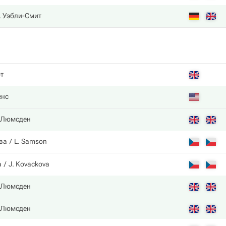
. Уэбли-Смит
т
енс
 Люмсден
ва
L. Samson
a
J. Kovackova
 Люмсден
 Люмсден