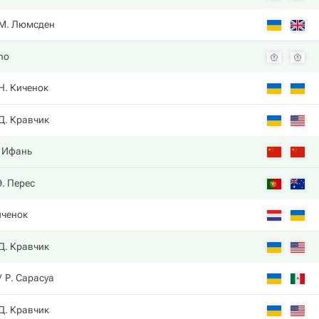
М. Люмсден
Cho
Н. Киченок
Д. Кравчик
. Ифань
Э. Перес
иченок
Д. Кравчик
Р. Сарасуа
Д. Кравчик