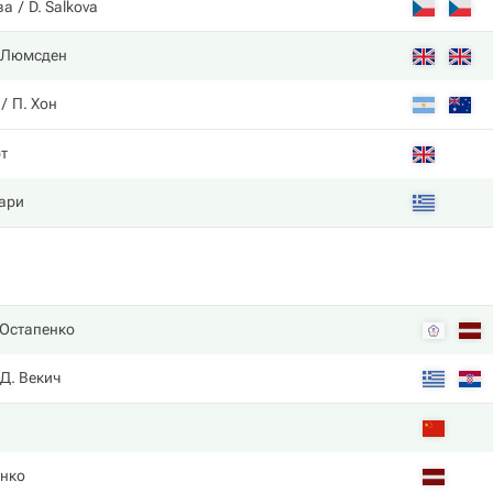
ва
D. Salkova
 Люмсден
П. Хон
т
ари
 Остапенко
Д. Векич
енко