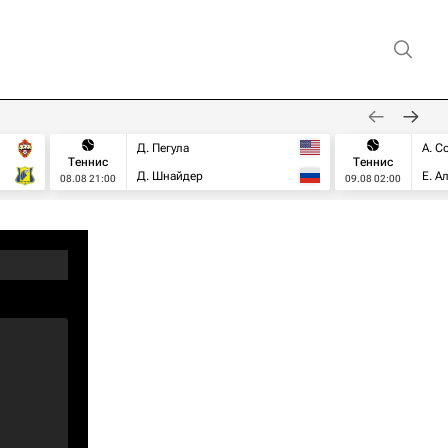
Д. Пегула
А. С
Теннис
Теннис
Д. Шнайдер
Е. А
08.08 21:00
09.08 02:00