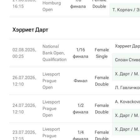
Homburg
16:15
финала
Double
Open
Т. Корпач
Э
Хэрриет Дарт
Хэрриет Дар
National
02.08.2026,
1/16
Female
Bank Open,
00:25
финала
Single
Qualification
Слоан Стив
Х. Дарт
М.
Livesport
26.07.2026,
Female
Prague
Финал
12:10
Double
Open
Л. Гавличко
A. Kovackov
Livesport
24.07.2026,
1/2
Female
Prague
12:10
финала
Double
Open
Х. Дарт
М.
Livesport
Х. Дарт
М.
23.07.2026,
1/4
Female
Prague
17:15
финала
Double