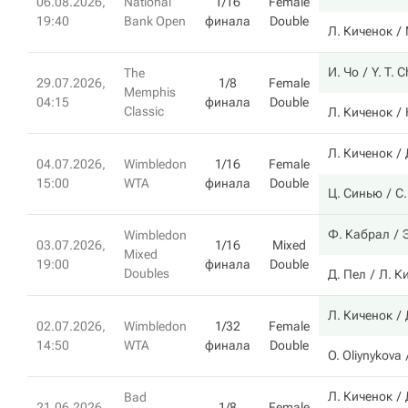
06.08.2026,
National
1/16
Female
19:40
Bank Open
финала
Double
Л. Киченок
И. Чо
Y. T. 
The
29.07.2026,
1/8
Female
Memphis
04:15
финала
Double
Classic
Л. Киченок
Л. Киченок
04.07.2026,
Wimbledon
1/16
Female
15:00
WTA
финала
Double
Ц. Синью
С
Ф. Кабрал
Wimbledon
03.07.2026,
1/16
Mixed
Mixed
19:00
финала
Double
Doubles
Д. Пел
Л. К
Л. Киченок
02.07.2026,
Wimbledon
1/32
Female
14:50
WTA
финала
Double
O. Oliynykova
Л. Киченок
Bad
21.06.2026,
1/8
Female