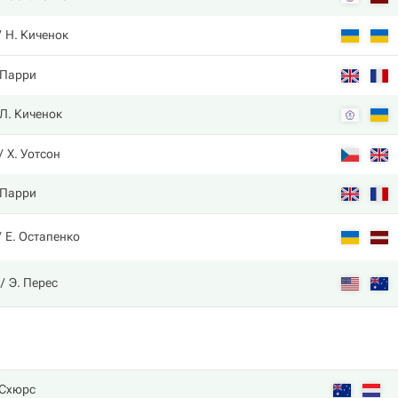
Н. Киченок
 Парри
Л. Киченок
Х. Уотсон
 Парри
Е. Остапенко
Э. Перес
 Схюрс