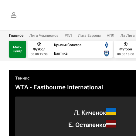
Главное
Лига Чемпионов
РПЛ
Лига Европы
АПЛ
Ла Лига
Крылья Советов
Матч-
Футбол
Футбол
центр
Балтика
08.08 15:30
08.08 18:00
Теннис
WTA
- Eastbourne International
Л. Киченок
Е. Остапенко