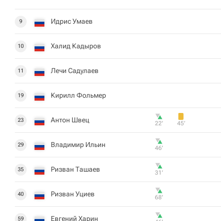
Идрис Умаев
9
Халид Кадыров
10
Лечи Садулаев
11
Кирилл Фольмер
19
Антон Швец
23
22‎’‎
45‎’‎
Владимир Ильин
29
46‎’‎
Ризван Ташаев
35
31‎’‎
Ризван Уциев
40
68‎’‎
Евгений Харин
59