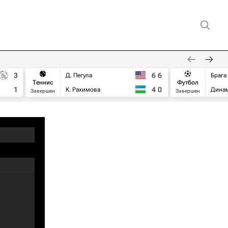
3
6
6
Д. Пегула
Брага
Теннис
Футбол
1
4
0
К. Рахимова
Дина
Завершен
Завершен