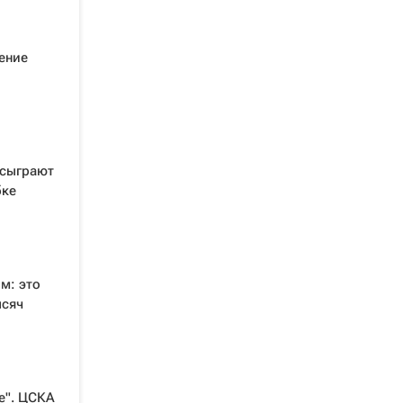
ение
 сыграют
бке
м: это
ысяч
е". ЦСКА