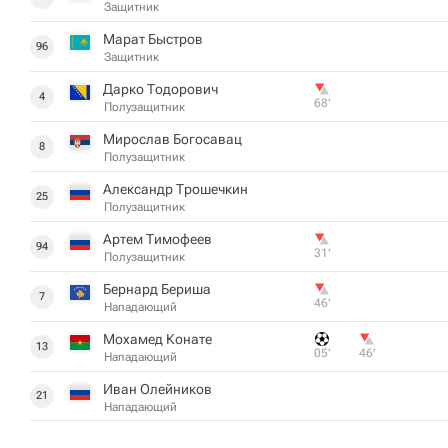
Защитник
Марат Быстров
96
Защитник
Дарко Тодорович
4
68‎’‎
Полузащитник
Мирослав Богосавац
8
Полузащитник
Александр Трошечкин
25
Полузащитник
Артем Тимофеев
94
31‎’‎
Полузащитник
Бернард Бериша
7
46‎’‎
Нападающий
Мохамед Конате
13
05‎’‎
46‎’‎
Нападающий
Иван Олейников
21
Нападающий