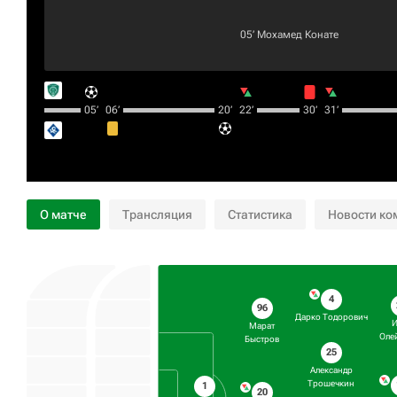
05‎’‎
Мохамед Конате
05‎’‎
06‎’‎
20‎’‎
22‎’‎
30‎’‎
31‎’‎
О матче
Трансляция
Статистика
Новости ко
4
96
Дарко Тодорович
И
Марат
Оле
Быстров
25
Александр
Трошечкин
1
20