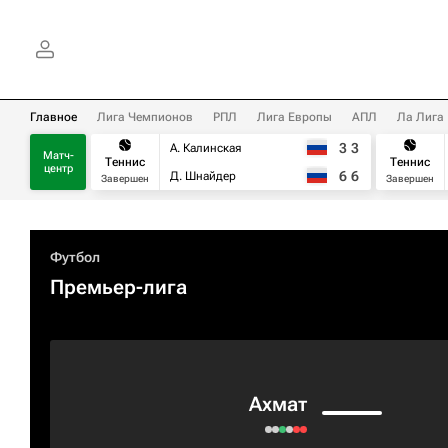
Главное
Лига Чемпионов
РПЛ
Лига Европы
АПЛ
Ла Лига
3
3
А. Калинская
Матч-
Теннис
Теннис
центр
6
6
Д. Шнайдер
Завершен
Завершен
Футбол
Премьер-лига
Ахмат