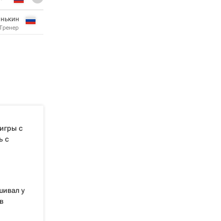
инькин
Тренер
 игры с
ь с
шивал у
в