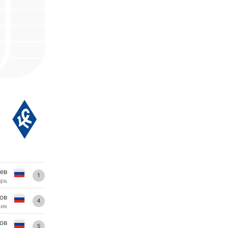
ев
1
арь
ов
4
ник
ов
5