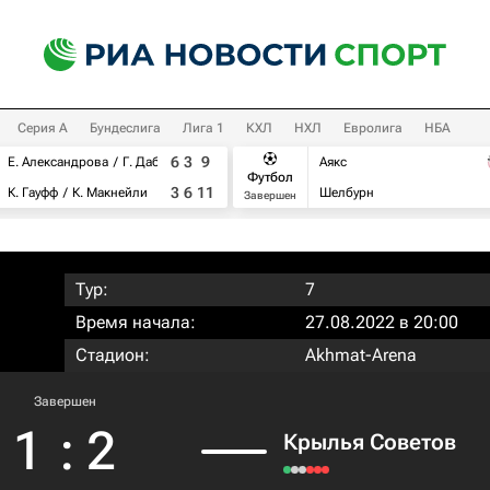
Серия А
Бундеслига
Лига 1
КХЛ
НХЛ
Евролига
НБА
6
3
9
Е. Александрова
Г. Дабровски
Аякс
Футбол
3
6
11
К. Гауфф
К. Макнейли
Шелбурн
Завершен
Тур:
7
Время начала:
27.08.2022 в 20:00
Стадион:
Akhmat-Arena
Завершен
1
:
2
Крылья Советов