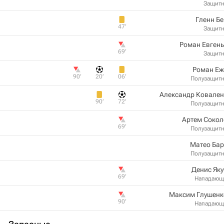
Защит
Гленн Б
47‎’‎
Защит
Роман Евген
69‎’‎
Защит
Роман Еж
90‎’‎
20‎’‎
06‎’‎
Полузащит
Александр Ковален
90‎’‎
72‎’‎
Полузащит
Артем Сокол
69‎’‎
Полузащит
Матео Бар
Полузащит
Денис Як
69‎’‎
Нападающ
Максим Глушенк
90‎’‎
Нападающ