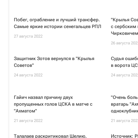
Побег, ограбление и лучший трансфер.
"Крылья Сов
Самые яркие истории сенегальцев РПЛ
с сербским
Чирковиче
27 августа 2022
26 августа 202
Защитник Зотов вернулся в "Крылья
Судья ошибо
Советов"
в ворота ЦС
24 августа 2022
24 августа 202
Гайич назвал причину двух
"Очень бол
пропущенных голов ЦСКА в матче с
вратарь "Ах
"Ахматом"
одноклубни
21 августа 2022
21 августа 202
Талалаев раскритиковал Шелию,
Источник: 