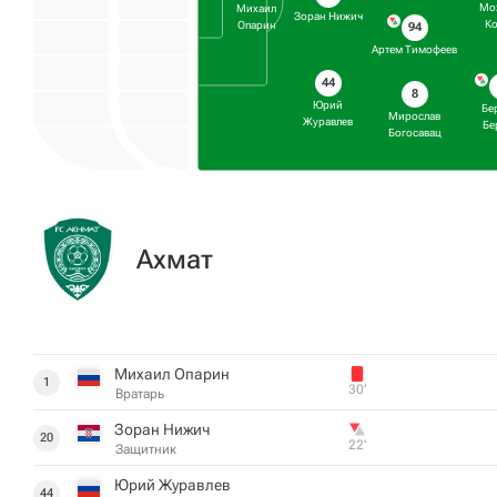
Мо
Михаил
Зоран Нижич
Ко
Опарин
94
Артем Тимофеев
44
8
Юрий
Бе
Мирослав
Журавлев
Бе
Богосавац
Ахмат
Михаил Опарин
1
30‎’‎
Вратарь
Зоран Нижич
20
22‎’‎
Защитник
Юрий Журавлев
44