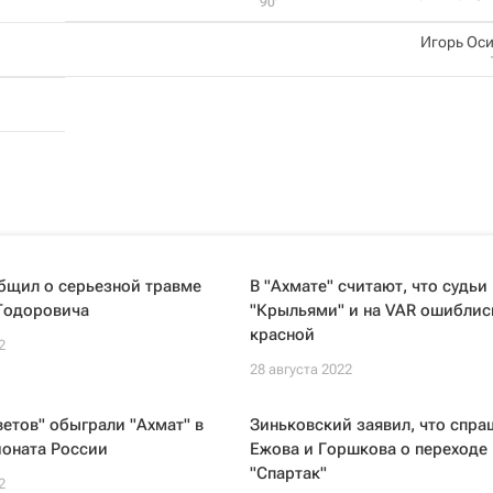
90‎’‎
Игорь Ос
бщил о серьезной травме
В "Ахмате" считают, что судьи
Тодоровича
"Крыльями" и на VAR ошиблис
красной
2
28 августа 2022
етов" обыграли "Ахмат" в
Зиньковский заявил, что спра
ионата России
Ежова и Горшкова о переходе 
"Спартак"
2