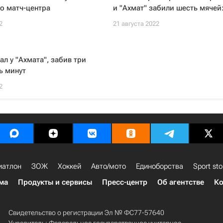
о матч-центра
и "Ахмат" забили шесть мячей
2
21 августа 2022
л у "Ахмата", забив три
ь минут
2
иатлон
ЗОЖ
Хоккей
Авто/мото
Единоборства
Sport sto
ма
Продукты и сервисы
Пресс-центр
Об агентстве
Ко
Свидетельство о регистрации Эл № ФС77-57640