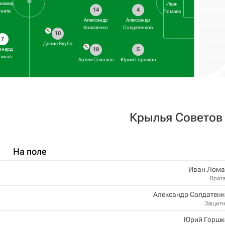
хамед
Иван
14
4
нате
Ломаев
Александр
Александр
Коваленко
Солдатенков
10
7
Денис Якуба
18
5
рнард
риша
Артем Соколов
Юрий Горшков
Крылья Советов
На поле
Иван Лома
Врат
Александр Солдатенк
Защит
Юрий Горшк