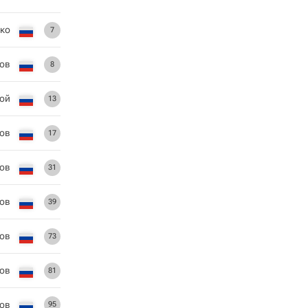
ко
7
ов
8
ой
13
ов
17
тов
31
ов
39
ов
73
ов
81
ов
95