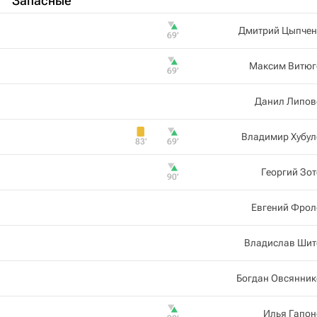
Запасные
Дмитрий Цыпчен
69‎’‎
Максим Витюг
69‎’‎
Данил Липов
Владимир Хубул
83‎’‎
69‎’‎
Георгий Зо
90‎’‎
Евгений Фрол
Владислав Шит
Богдан Овсянник
Илья Гапон