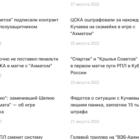
27 августа 2022
етов" подписали контракт
ЦСКА оштрафовали за нахожд
 полузащитником
Кучаева на скамейке в игре с
м
"Ахматом"
2
25 августа 2022
чно не поставил пенальти
"Спартак" и "Крылья Советов"
КА в матче с "Ахматом"
в первом матче пути РПЛ в Ку
России
2
23 августа 2022
ьно": заменивший Шелию
Федотов о ситуации с Кучаевы
мата" — об игре
лишняя паника, заплатим 15 т
ка
штрафа
2
21 августа 2022
РПЛ сменит систему
Голевой триллер на "ВЭБ-Арен