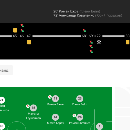
20‎’‎
Роман Ежов
(
Гленн Бейл
)
72‎’‎
Александр Коваленко
(
Юрий Горшков
)
45‎’‎
46‎’‎
47‎’‎
68‎’‎
69‎’‎
72‎’‎
83‎’
манд
11
23
21
Роман Ежов
Гленн Бейл
ван
15
йников
Максим
44
24
Глушенков
Матео Барач
Роман Евгеньев
13
1