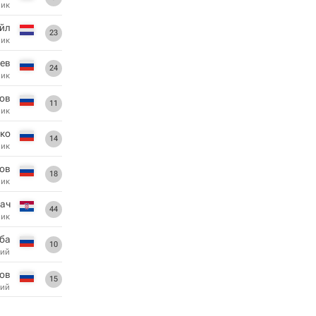
ник
ейл
23
ник
ьев
24
ник
ов
11
ник
ко
14
ник
ов
18
ник
ач
44
ник
уба
10
ий
ов
15
ий