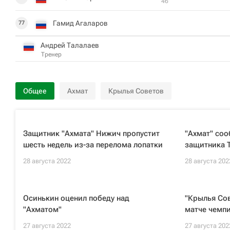
46‎’‎
Гамид Агаларов
77
Андрей Талалаев
Тренер
Общее
Ахмат
Крылья Советов
Защитник "Ахмата" Нижич пропустит
"Ахмат" соо
шесть недель из-за перелома лопатки
защитника 
28 августа 2022
28 августа 202
Осинькин оценил победу над
"Крылья Сов
"Ахматом"
матче чемп
27 августа 2022
27 августа 202