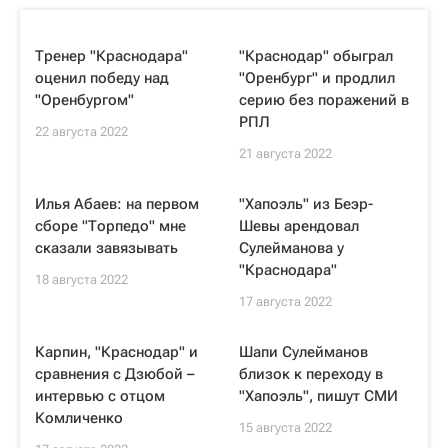
Тренер "Краснодара"
"Краснодар" обыграл
оценил победу над
"Оренбург" и продлил
"Оренбургом"
серию без поражений в
РПЛ
22 августа 2022
21 августа 2022
Илья Абаев: на первом
"Хапоэль" из Беэр-
сборе "Торпедо" мне
Шевы арендовал
сказали завязывать
Сулейманова у
"Краснодара"
18 августа 2022
17 августа 2022
Карпин, "Краснодар" и
Шапи Сулейманов
сравнения с Дзюбой –
близок к переходу в
интервью с отцом
"Хапоэль", пишут СМИ
Комличенко
15 августа 2022