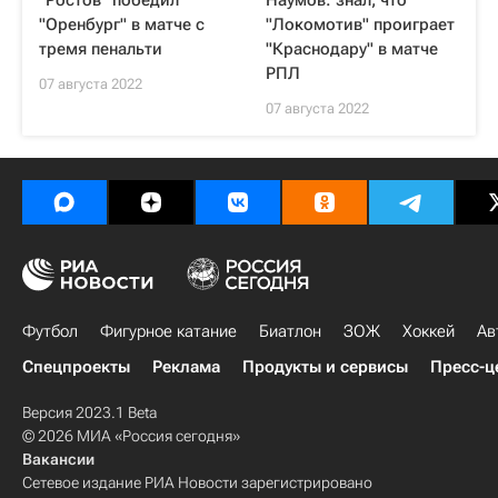
"Ростов" победил
Наумов: знал, что
"Оренбург" в матче с
"Локомотив" проиграет
тремя пенальти
"Краснодару" в матче
РПЛ
07 августа 2022
07 августа 2022
Футбол
Фигурное катание
Биатлон
ЗОЖ
Хоккей
Ав
Спецпроекты
Реклама
Продукты и сервисы
Пресс-ц
Версия 2023.1 Beta
© 2026 МИА «Россия сегодня»
Вакансии
Сетевое издание РИА Новости зарегистрировано