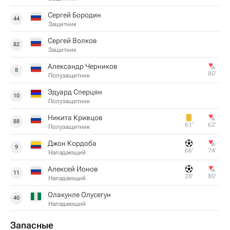
Сергей Бородин
44
Защитник
Сергей Волков
82
Защитник
Александр Черников
8
80‎’‎
Полузащитник
Эдуард Сперцян
10
Полузащитник
Никита Кривцов
88
61‎’‎
62‎’‎
Полузащитник
Джон Кордоба
9
66‎’‎
74‎’‎
Нападающий
Алексей Ионов
11
28‎’‎
80‎’‎
Нападающий
Олакунле Олусегун
40
Нападающий
Запасные