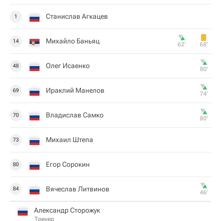
Станислав Агкацев
1
Михайло Баньяц
14
62‎’‎
68‎’‎
Олег Исаенко
48
80‎’‎
Ираклий Манелов
69
74‎’‎
Владислав Самко
70
80‎’‎
Михаил Штепа
73
Егор Сорокин
80
Вячеслав Литвинов
84
46‎’‎
Александр Сторожук
Тренер