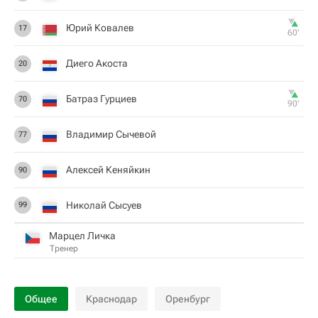
Юрий Ковалев
17
60‎’‎
Диего Акоста
20
Батраз Гурциев
70
90‎’‎
Владимир Сычевой
77
Алексей Кеняйкин
90
Николай Сысуев
99
Марцел Личка
Тренер
Общее
Краснодар
Оренбург