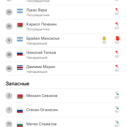
Полузащитник
Лукас Вера
23
90‎’‎
Полузащитник
Кирилл Печенин
25
80‎’‎
Полузащитник
Брайан Мансилья
9
40‎’‎
56‎’‎
Нападающий
Николай Титков
38
60‎’‎
Нападающий
Джимми Марин
80
90‎’‎
Нападающий
Запасные
Михаил Сиваков
3
80‎’‎
Степан Оганесян
7
90‎’‎
Матео Стаматов
11
80‎’‎