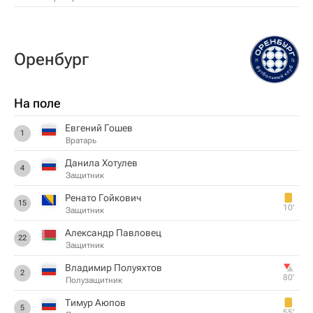
Оренбург
На поле
Евгений Гошев
1
Вратарь
Данила Хотулев
4
Защитник
Ренато Гойкович
15
10‎’‎
Защитник
Александр Павловец
22
Защитник
Владимир Полуяхтов
2
80‎’‎
Полузащитник
Тимур Аюпов
5
55‎’‎