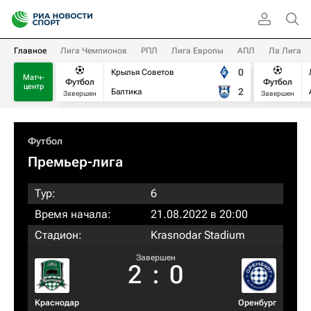
Главное
Лига Чемпионов
РПЛ
Лига Европы
АПЛ
Ла Лига
0
Крылья Советов
Матч-
Футбол
Футбол
центр
2
Балтика
Завершен
Завершен
Футбол
Премьер-лига
Тур:
6
Время начала:
21.08.2022 в 20:00
Стадион:
Krasnodar Stadium
Завершен
2
:
0
Краснодар
Оренбург