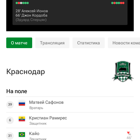
28‎’‎
Алексей Ионов
66‎’‎
Джон Кордоба
(
Эдуард Сперцян
)
О матче
Трансляция
Статистика
Новости ком
Краснодар
На поле
Матвей Сафонов
39
Вратарь
Кристиан Рамирес
6
Защитник
Кайо
31
46‎’‎
Защитник