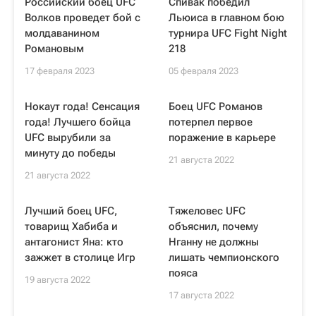
Российский боец UFC
Спивак победил
Волков проведет бой с
Льюиса в главном бою
молдаванином
турнира UFC Fight Night
Романовым
218
17 февраля 2023
05 февраля 2023
Нокаут года! Сенсация
Боец UFC Романов
года! Лучшего бойца
потерпел первое
UFC вырубили за
поражение в карьере
минуту до победы
21 августа 2022
21 августа 2022
Лучший боец UFC,
Тяжеловес UFC
товарищ Хабиба и
объяснил, почему
антагонист Яна: кто
Нганну не должны
зажжет в столице Игр
лишать чемпионского
пояса
19 августа 2022
17 августа 2022