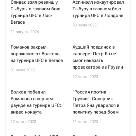
Спивак взял реванш у
Аспинэлл нокаутировал
Тыбуры в главном бою
Тыбуру в главном бою
турнира UFC в Лас-
турнира UFC в Лондоне
Вегасе
23 июля 2023
11 августа 2024
Романов закрыл
Худший поединок в
поражение от Волкова
карьере: Петр Ян не
на турнире UFC в Вегасе
смог наказать
провокатора из Грузии
01 июля 2023
12 марта 2023
Волков победил
"Россия против
Романова в первом
Грузии". Соперник
раунде на турнире UFC:
Петра Яна ударился в
видео нокаута
политику перед боем
12 марта 2023
11 марта 2023