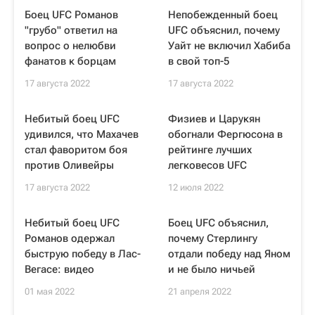
Боец UFC Романов
Непобежденный боец
"грубо" ответил на
UFC объяснил, почему
вопрос о нелюбви
Уайт не включил Хабиба
фанатов к борцам
в свой топ-5
17 августа 2022
17 августа 2022
Небитый боец UFC
Физиев и Царукян
удивился, что Махачев
обогнали Фергюсона в
стал фаворитом боя
рейтинге лучших
против Оливейры
легковесов UFC
17 августа 2022
12 июля 2022
Небитый боец UFC
Боец UFC объяснил,
Романов одержал
почему Стерлингу
быструю победу в Лас-
отдали победу над Яном
Вегасе: видео
и не было ничьей
01 мая 2022
21 апреля 2022