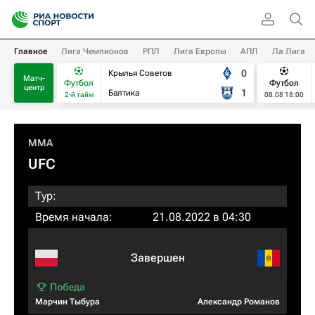
Главное
Лига Чемпионов
РПЛ
Лига Европы
АПЛ
Ла Лига
0
Крылья Советов
Матч-
Футбол
Футбол
центр
1
Балтика
2-й тайм
08.08 18:00
MMA
UFC
Тур:
Время начала:
21.08.2022 в 04:30
Завершен
Марчин Тыбура
Александр Романов