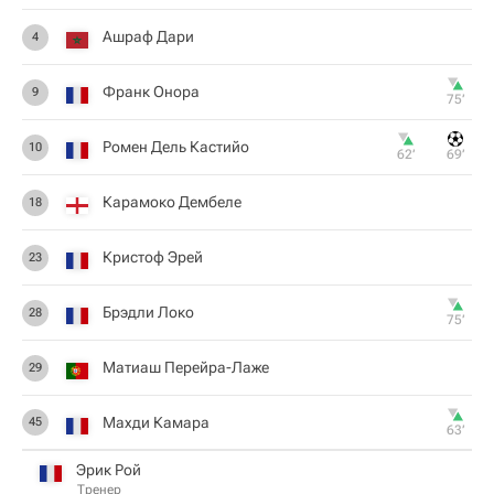
Ашраф Дари
4
Франк Онора
9
75‎’‎
Ромен Дель Кастийо
10
62‎’‎
69‎’‎
Карамоко Дембеле
18
Кристоф Эрей
23
Брэдли Локо
28
75‎’‎
Матиаш Перейра-Лаже
29
Махди Камара
45
63‎’‎
Эрик Рой
Тренер