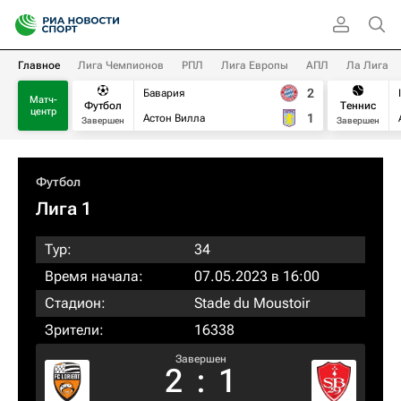
Главное
Лига Чемпионов
РПЛ
Лига Европы
АПЛ
Ла Лига
2
Бавария
Матч-
Футбол
Теннис
центр
1
Астон Вилла
Завершен
Завершен
Футбол
Лига 1
Тур:
34
Время начала:
07.05.2023 в 16:00
Стадион:
Stade du Moustoir
Зрители:
16338
Завершен
2
:
1