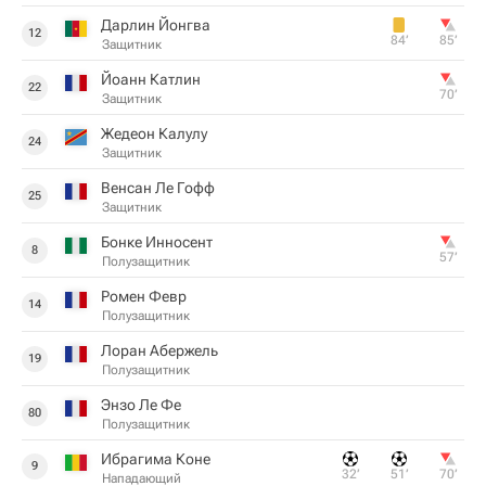
Дарлин Йонгва
12
84‎’‎
85‎’‎
Защитник
Йоанн Катлин
22
70‎’‎
Защитник
Жедеон Калулу
24
Защитник
Венсан Ле Гофф
25
Защитник
Бонке Инносент
8
57‎’‎
Полузащитник
Ромен Февр
14
Полузащитник
Лоран Абержель
19
Полузащитник
Энзо Ле Фе
80
Полузащитник
Ибрагима Коне
9
32‎’‎
51‎’‎
70‎’‎
Нападающий