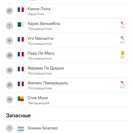
Кенни Лала
27
Защитник
Харис Белькебла
7
75‎’‎
Полузащитник
Уго Маньетти
8
63‎’‎
Полузащитник
Пьер Ле-Мелу
20
60‎’‎
Полузащитник
Жереми Ле Дуарон
22
Полузащитник
Феликс Лемарешаль
37
62‎’‎
Полузащитник
Стив Муни
15
Нападающий
Запасные
Хоакин Бласкес
1