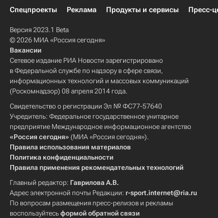
Спецпроекты
Реклама
Продукты и сервисы
Пресс-ц
Версия 2023.1 Beta
© 2026 МИА «Россия сегодня»
Вакансии
Сетевое издание РИА Новости зарегистрировано
в Федеральной службе по надзору в сфере связи,
информационных технологий и массовых коммуникаций
(Роскомнадзор) 08 апреля 2014 года.
Свидетельство о регистрации Эл № ФС77-57640
Учредитель: Федеральное государственное унитарное
предприятие Международное информационное агентство
«Россия сегодня»
(МИА «Россия сегодня»).
Правила использования материалов
Политика конфиденциальности
Правила применения рекомендательных технологий
Главный редактор:
Гаврилова А.В.
Адрес электронной почты Редакции:
r-sport.internet@ria.ru
По вопросам размещения пресс-релизов и рекламы
воспользуйтесь
формой обратной связи