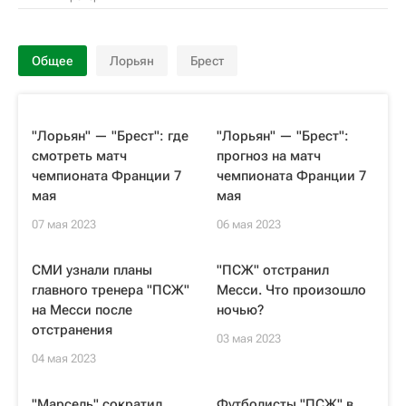
Общее
Лорьян
Брест
"Лорьян" — "Брест": где
"Лорьян" — "Брест":
смотреть матч
прогноз на матч
чемпионата Франции 7
чемпионата Франции 7
мая
мая
07 мая 2023
06 мая 2023
СМИ узнали планы
"ПСЖ" отстранил
главного тренера "ПСЖ"
Месси. Что произошло
на Месси после
ночью?
отстранения
03 мая 2023
04 мая 2023
"Марсель" сократил
Футболисты "ПСЖ" в