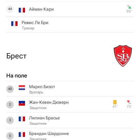
Айман Кари
44
85‎’‎
Режис Ле Бри
Тренер
Брест
На поле
Марко Бизот
40
Вратарь
Жан-Кевен Дюверн
2
41‎’‎
75‎’‎
Защитник
Лилиан Брасье
3
Защитник
Брандан Шардонне
5
Защитник