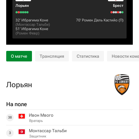
Лорьян
Брест
32‎’‎
Ибрагима Коне
70‎’‎
Ромен Дель Кастийо
(П)
(
Монтассар Тальби
)
51‎’‎
Ибрагима Коне
(
Ромен Февр
)
О матче
Трансляция
Статистика
Новости ком
Лорьян
На поле
Ивон Мвого
38
Вратарь
Монтассар Тальби
3
Защитник