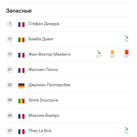
Запасные
Стефан Диарра
7
Бамба Дьенг
11
70‎’‎
Жан-Виктор Макенго
17
57‎’‎
89‎’‎
90‎’‎
Жюльен Понсо
21
Джулиан Поллерсбек
23
Sirine Doucoure
29
Максим Вакерс
34
Theo Le Bris
37
70‎’‎