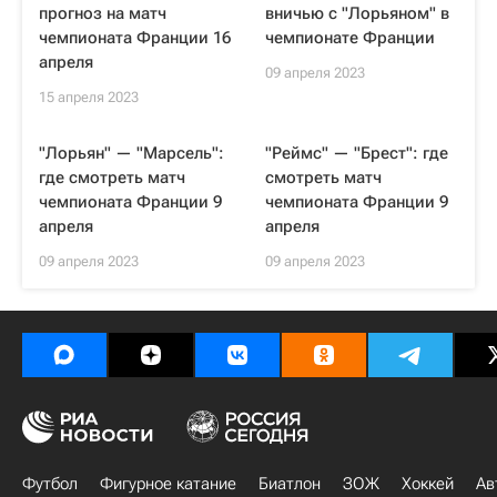
прогноз на матч
вничью с "Лорьяном" в
чемпионата Франции 16
чемпионате Франции
апреля
09 апреля 2023
15 апреля 2023
"Лорьян" — "Марсель":
"Реймс" — "Брест": где
где смотреть матч
смотреть матч
чемпионата Франции 9
чемпионата Франции 9
апреля
апреля
09 апреля 2023
09 апреля 2023
Футбол
Фигурное катание
Биатлон
ЗОЖ
Хоккей
Ав