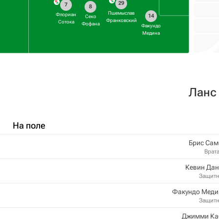
29
7
8
Пшемыслав
Флориан
14
Секо
Франковский
Сотока
Фофана
Факундо
Медина
Ланс
На поле
Брис Сам
Врат
Кевин Дан
Защит
Факундо Меди
Защит
Джимми Ка