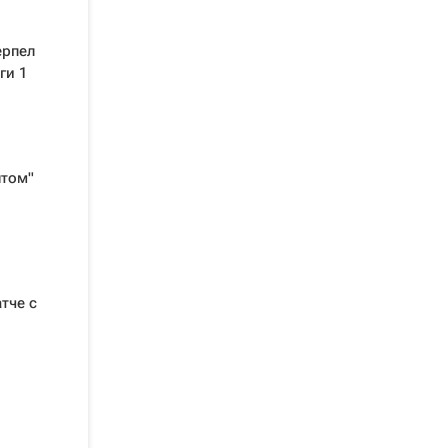
ерпел
ги 1
нтом"
тче с