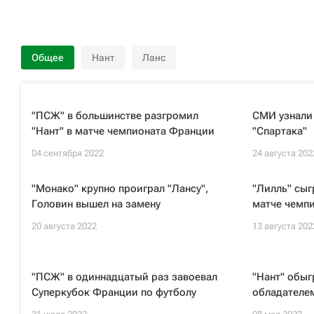
Общее
Нант
Ланс
"ПСЖ" в большинстве разгромил
СМИ узнали
"Нант" в матче чемпионата Франции
"Спартака"
04 сентября 2022
24 августа 202
"Монако" крупно проиграл "Лансу",
"Лилль" сыг
Головин вышел на замену
матче чемп
20 августа 2022
13 августа 202
"ПСЖ" в одиннадцатый раз завоевал
"Нант" обыг
Суперкубок Франции по футболу
обладателе