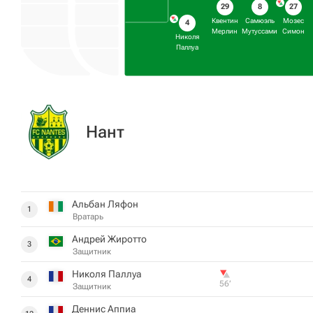
29
8
27
Квентин
Самюэль
Мозес
4
Мерлин
Мутуссами
Симон
Николя
Паллуа
Нант
Альбан Ляфон
1
Вратарь
Андрей Жиротто
3
Защитник
Николя Паллуа
4
56‎’‎
Защитник
Деннис Аппиа