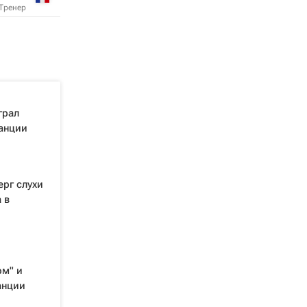
Тренер
грал
ранции
ерг слухи
 в
ом" и
анции