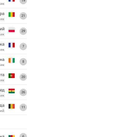
19
ник
ра
21
ник
й
29
ник
ка
7
ник
на
8
ник
та
20
ник
мед
26
ник
да
11
ий
на
6