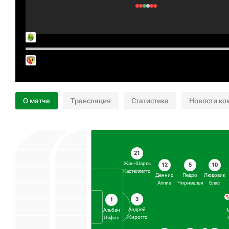
О матче
Трансляция
Статистика
Новости ко
21
Жан-Шарль
12
5
10
Кастеллетто
Деннис
Педро
Людовик
Аппиа
Чиривелья
Блас
3
1
Андрей
Альбан
Жиротто
Ляфон