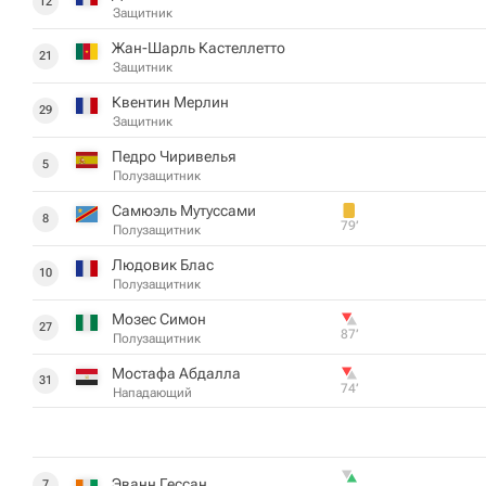
12
Защитник
Жан-Шарль Кастеллетто
21
Защитник
Квентин Мерлин
29
Защитник
Педро Чиривелья
5
Полузащитник
Самюэль Мутуссами
8
79‎’‎
Полузащитник
Людовик Блас
10
Полузащитник
Мозес Симон
27
87‎’‎
Полузащитник
Мостафа Абдалла
31
74‎’‎
Нападающий
Эванн Гессан
7