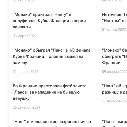
31 июля 2022
08 мая 2022
"Монако" проиграл "Нанту" в
Источник: Г
полуфинале Кубка Франции в серии
"Нантом" в
пенальти
01 марта 2022
03 марта 2022
"Монако" обыграл "Ланс" в 1/8 финала
"Монако" бе
Кубка Франции, Головин вышел на
обыграть "Н
замену
Франции
31 января 2022
09 января 202
Во Франции арестовали футболиста
"Нант" обыг
"Ланса" за нападение на бывшую
разницу в д
девушку
11 декабря 20
26 декабря 2021
"Нант" в меньшинстве сохранил ничью
"Ланс" сыгр