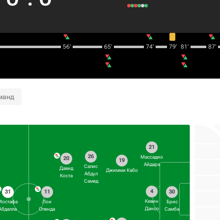
56‎’‎
65‎’‎
74‎’‎
79‎’‎
81‎’‎
87‎’‎
манд
21
26
Массадио
20
19
Айдара
Салис
Давид
Джимми Кабо
Абдул
Коста
Самед
4
31
11
30
Кевин
Мостафа
Лои
Брис
Дансо
Абдалла
Опенда
Самба