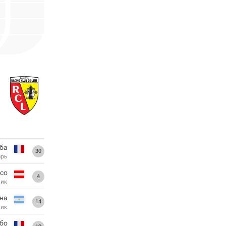
ба
30
арь
со
4
ник
на
14
ник
бо