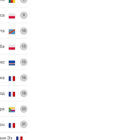
кса
9
ута
10
ба
13
тес
15
ка
16
лод
18
ра
23
iou
31
анк Эз