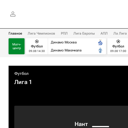
Главное
Лига Чемпионов
РПЛ
Лига Европы
АПЛ
Ла Лига
Динамо Москва
Матч-
Футбол
Футбол
центр
Динамо Махачкала
09.08 14:30
09.08 17:00
Футбол
Лига 1
Нант