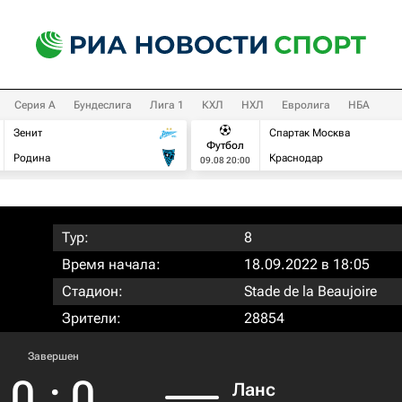
Серия А
Бундеслига
Лига 1
КХЛ
НХЛ
Евролига
НБА
Зенит
Спартак Москва
Футбол
Родина
Краснодар
09.08 20:00
Тур:
8
Время начала:
18.09.2022 в 18:05
Стадион:
Stade de la Beaujoire
Зрители:
28854
Завершен
0
:
0
Ланс