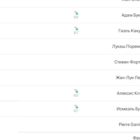
Адам Бу
65‎’‎
Гаэль Как
81‎’‎
Лукаш Порем
Стивен Фор
Жан-Луи Ле
Алексис К
65‎’‎
Исмаэль Бу
81‎’‎
Pierre Gan
Фр