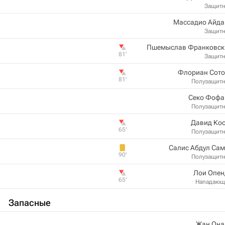
Защит
Массадио Айда
Защит
Пшемыслав Франковски
81‎’‎
Защит
Флориан Сото
81‎’‎
Полузащит
Секо Фофа
Полузащит
Давид Кос
65‎’‎
Полузащит
Салис Абдул Са
90‎’‎
Полузащит
Лои Опен
65‎’‎
Нападающ
Запасные
Жан Она