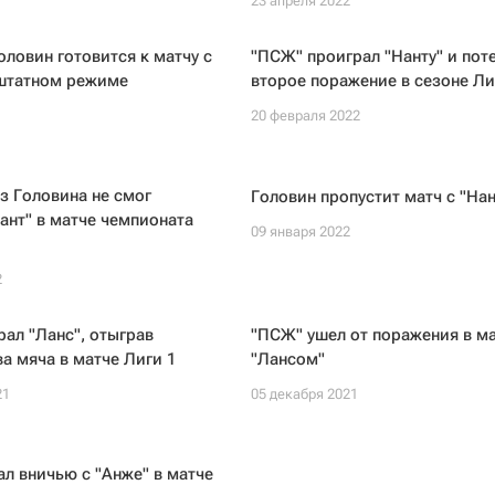
23 апреля 2022
оловин готовится к матчу с
"ПСЖ" проиграл "Нанту" и пот
 штатном режиме
второе поражение в сезоне Ли
20 февраля 2022
з Головина не смог
Головин пропустит матч с "На
ант" в матче чемпионата
09 января 2022
2
рал "Ланс", отыграв
"ПСЖ" ушел от поражения в ма
ва мяча в матче Лиги 1
"Лансом"
21
05 декабря 2021
ал вничью с "Анже" в матче