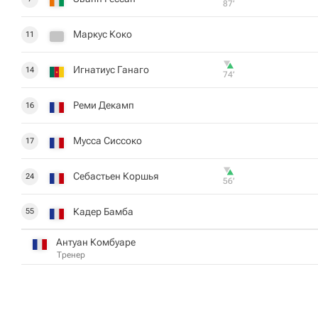
87‎’‎
Маркус Коко
11
Игнатиус Ганаго
14
74‎’‎
Реми Декамп
16
Мусса Сиссоко
17
Себастьен Коршья
24
56‎’‎
Кадер Бамба
55
Антуан Комбуаре
Тренер