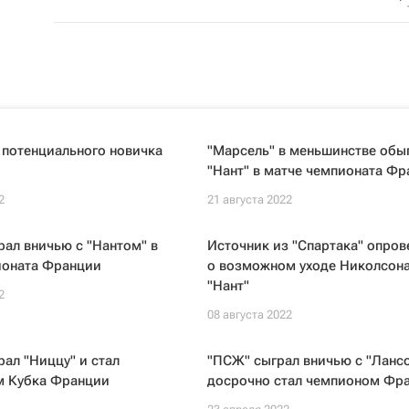
 потенциального новичка
"Марсель" в меньшинстве обы
"Нант" в матче чемпионата Ф
2
21 августа 2022
рал вничью с "Нантом" в
Источник из "Спартака" опров
ионата Франции
о возможном уходе Николсона
"Нант"
2
08 августа 2022
рал "Ниццу" и стал
"ПСЖ" сыграл вничью с "Ланс
м Кубка Франции
досрочно стал чемпионом Фр