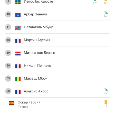
Йенс-Лис Каюсте
8
77‎’‎
88‎’‎
Арбер Зенели
10
62‎’‎
Натанаэль Мбуку
11
Мартин Аделин
18
Митчел ван Берген
19
Николя Пеннето
30
Мамаду Мбоу
65
Алексис Akbgc
70
77‎’‎
Оскар Гарсия
15‎’‎
Тренер