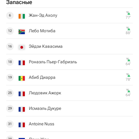
Запасные
Жан-Эд Ахолу
6
77‎’‎
Лебо Мотиба
12
88‎’‎
Эйдзи Кавасима
16
Ронаэль Пьер-Габриэль
18
64‎’‎
Абиб Диарра
19
78‎’‎
Людовик Ажорк
25
64‎’‎
Исмаэль Дукуре
29
Antoine Nuss
31