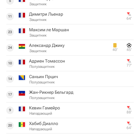
5
Защитник
Димитри Льенар
11
64‎’‎
Защитник
Максим ле Маршан
23
Защитник
Александр Джику
24
40‎’‎
45‎’‎
Защитник
Адриен Томассон
10
77‎’‎
Полузащитник
Саньин Прцич
14
Полузащитник
Жан-Рикнер Бельгард
17
Полузащитник
Кевин Гамейро
9
88‎’‎
Нападающий
Хабиб Диалло
20
64‎’‎
Нападающий