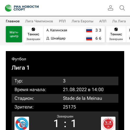
Главное
Лига Чемпионов
РПЛ
Лига Европы
АПЛ
Ла Лига
3
3
А. Калинская
Матч-
Теннис
Теннис
центр
6
6
Д. Шнайдер
Завершен
Завершен
Футбол
Лига 1
Тур:
3
Время начала:
21.08.2022 в 14:00
Стадион:
Stade de la Meinau
Зрители:
25175
Завершен
1
:
1