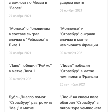
с важностью Месси в
ударом локтя
"Барсе"
08 ноября 2021
27 ноября 2021
"Монако" с Головиным
"Монпелье" и
в составе сыграл
"Страсбур" сыграли
вничью с "Реймсом" в
вничью в матче
Лиге 1
чемпионата Франции
07 ноября 2021
02 октября 2021
"Ланс" победил "Реймс"
"Лилль" победил
в матче Лиги 1
"Страсбур" в матче
чемпионата Франции
02 октября 2021
25 сентября 2021
Дубль Диалло помог
"Лион" на своем поле
"Страсбуру" разгромить
обыграл "Страсбур" в
"Мец" в матче
пятом туре чемпионата