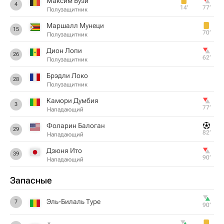
Максим Бузи
4
14‎’‎
77‎’‎
Полузащитник
Маршалл Мунеци
15
70‎’‎
Полузащитник
Дион Лопи
26
62‎’‎
Полузащитник
Брэдли Локо
28
Полузащитник
Камори Думбия
3
77‎’‎
Нападающий
Фоларин Балоган
29
82‎’‎
Нападающий
Дзюня Ито
39
90‎’‎
Нападающий
Запасные
Эль-Билаль Туре
7
90‎’‎