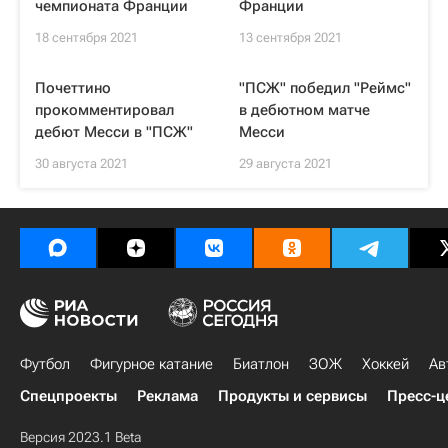
чемпионата Франции
Франции
18 сентября 2021
13 сентября 2021
Почеттино
"ПСЖ" победил "Реймс"
прокомментировал
в дебютном матче
дебют Месси в "ПСЖ"
Месси
30 августа 2021
29 августа 2021
Футбол
Фигурное катание
Биатлон
ЗОЖ
Хоккей
Ав
Спецпроекты
Реклама
Продукты и сервисы
Пресс-ц
Версия 2023.1 Beta