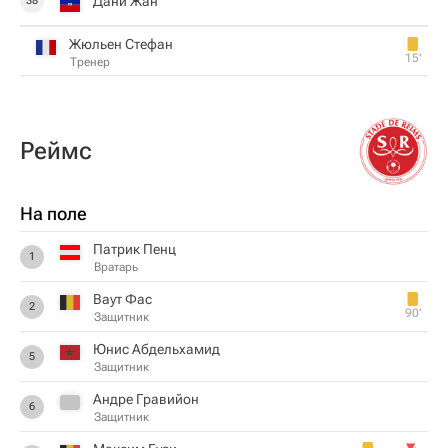
Дани Жан
38
Жюльен Стефан
15‎’‎
Тренер
Реймс
На поле
Патрик Пенц
1
Вратарь
Ваут Фас
2
90‎’‎
Защитник
Юнис Абдельхамид
5
Защитник
Андре Гравийон
6
Защитник