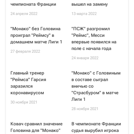
чемпионата Франции
вышел на замену
24 апреля 2022
13 марта 2022
"Монако" без Головина
"ПСЖ" разгромил
проиграл "Реймсу" в
"Реймс", Месси
домашнем матче Лиги 1
впервые появился на
поле с начала года
27 февраля 2022
24 января 2022
Главный тренер
"Монако" с Головиным
"Реймса" Гарсия
в составе сыграл
заразился
вничью со
коронавирусом
"Страсбуром" в матче
Лиги 1
30 ноября 2021
28 ноября 2021
Ковач сравнил значение
В чемпионате Франции
Головина для "Монако"
судья вырубил игрока