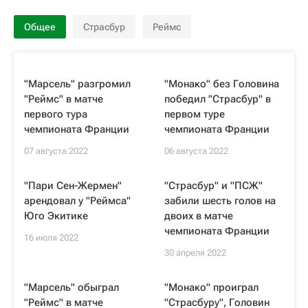
Общее
Страсбур
Реймс
"Марсель" разгромил
"Монако" без Головина
"Реймс" в матче
победил "Страсбур" в
первого тура
первом туре
чемпионата Франции
чемпионата Франции
07 августа 2022
06 августа 2022
"Пари Сен-Жермен"
"Страсбур" и "ПСЖ"
арендовал у "Реймса"
забили шесть голов на
Юго Экитике
двоих в матче
чемпионата Франции
16 июля 2022
30 апреля 2022
"Марсель" обыграл
"Монако" проиграл
"Реймс" в матче
"Страсбуру", Головин