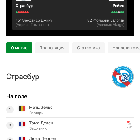
Страсбур
Реймс
45‎’‎
Александр Джику
82‎’‎
Фоларин Балоган
(
Адриен Томассон
)
(
Алексис Akbgc
)
О матче
Трансляция
Статистика
Новости ком
Страсбур
На поле
Матц Зельс
1
Вратарь
Тома Делен
3
78‎’‎
Защитник
Люка Перрен