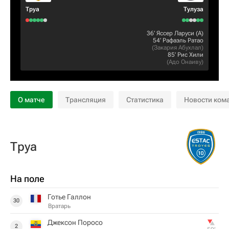
Труа
Тулуза
36‎’‎
Яссер Ларуси
(А)
54‎’‎
Рафаэль Ратао
(
Закария Абухлал
)
85‎’‎
Рис Хили
(
Адо Онаиву
)
О матче
Трансляция
Статистика
Новости ком
Труа
На поле
Готье Галлон
30
Вратарь
Джексон Поросо
2