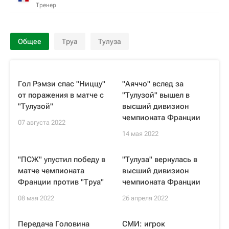
Тренер
Общее
Труа
Тулуза
Гол Рэмзи спас "Ниццу"
"Аяччо" вслед за
от поражения в матче с
"Тулузой" вышел в
"Тулузой"
высший дивизион
чемпионата Франции
07 августа 2022
14 мая 2022
"ПСЖ" упустил победу в
"Тулуза" вернулась в
матче чемпионата
высший дивизион
Франции против "Труа"
чемпионата Франции
08 мая 2022
26 апреля 2022
Передача Головина
СМИ: игрок