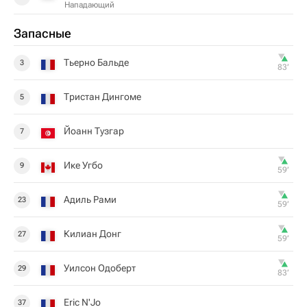
Нападающий
Запасные
Тьерно Бальде
3
83‎’‎
Тристан Дингоме
5
Йоанн Тузгар
7
Ике Угбо
9
59‎’‎
Адиль Рами
23
59‎’‎
Килиан Донг
27
59‎’‎
Уилсон Одоберт
29
83‎’‎
Eric N'Jo
37