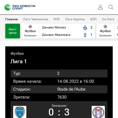
Главное
Лига Чемпионов
РПЛ
Лига Европы
АПЛ
Ла Лига
3
Динамо Москва
Матч-
Футбол
Футбол
центр
1
Динамо Махачкала
Завершен
Завершен
Футбол
Лига 1
Тур:
2
Время начала:
14.08.2022 в 16:00
Стадион:
Stade de l'Aube
Зрители:
7630
Завершен
0
:
3