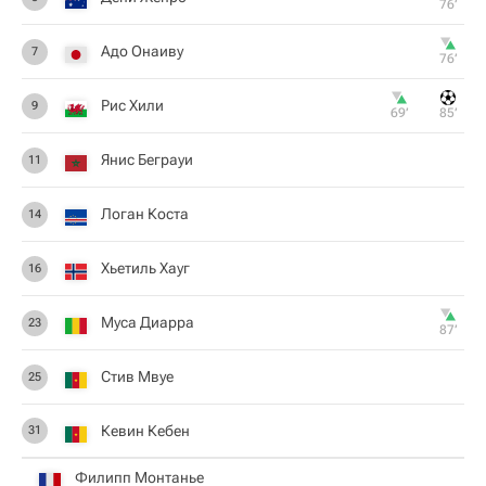
76‎’‎
Адо Онаиву
7
76‎’‎
Рис Хили
9
69‎’‎
85‎’‎
Янис Беграуи
11
Логан Коста
14
Хьетиль Хауг
16
Муса Диарра
23
87‎’‎
Стив Мвуе
25
Кевин Кебен
31
Филипп Монтанье