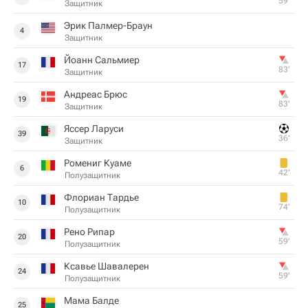
59‎’‎
Защитник
Эрик Палмер-Браун
4
Защитник
Йоанн Сальмиер
17
83‎’‎
Защитник
Андреас Брюс
19
83‎’‎
Защитник
Яссер Ларуси
39
36‎’‎
Защитник
Ромениг Куаме
6
42‎’‎
Полузащитник
Флориан Тардье
10
74‎’‎
Полузащитник
Рено Рипар
20
59‎’‎
Полузащитник
Ксавье Шавалерен
24
59‎’‎
Полузащитник
Мама Балде
25