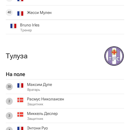
Жесси Мулен
40
Bruno Irles
Тренер
Тулуза
На поле
Максим Дупе
30
Вратарь
Расмус Николаисен
2
Защитник
Миккель Деслер
3
Защитник
Энтони Руо