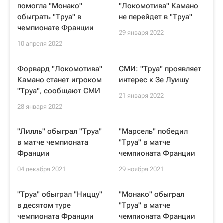
помогла "Монако"
"Локомотива" Камано
обыграть "Труа" в
не перейдет в "Труа"
чемпионате Франции
29 января 2022
10 апреля 2022
Форвард "Локомотива"
СМИ: "Труа" проявляет
Камано станет игроком
интерес к Зе Луишу
"Труа", сообщают СМИ
21 января 2022
28 января 2022
"Лилль" обыграл "Труа"
"Марсель" победил
в матче чемпионата
"Труа" в матче
Франции
чемпионата Франции
04 декабря 2021
29 ноября 2021
"Труа" обыграл "Ниццу"
"Монако" обыграл
в десятом туре
"Труа" в матче
чемпионата Франции
чемпионата Франции