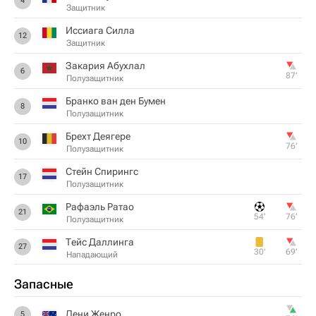
4
Защитник
Иссиага Силла
12
Защитник
Закария Абухлал
6
87‎’‎
Полузащитник
Бранко ван ден Бумен
8
Полузащитник
Брехт Деягере
10
76‎’‎
Полузащитник
Стейн Спирингс
17
Полузащитник
Рафаэль Ратао
21
54‎’‎
76‎’‎
Полузащитник
Тейс Даллинга
27
30‎’‎
69‎’‎
Нападающий
Запасные
Дени Женро
5