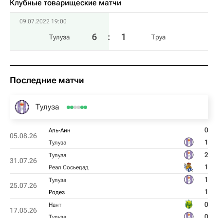
Клубные товарищеские матчи
09.07.2022 19:00
6
:
1
Тулуза
Труа
Последние матчи
Тулуза
0
Аль-Аин
05.08.26
1
Тулуза
2
Тулуза
31.07.26
1
Реал Сосьедад
1
Тулуза
25.07.26
1
Родез
0
Нант
17.05.26
0
Тулуза