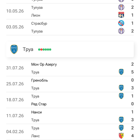
2
Тулуза
10.05.26
1
Лион
1
Страсбур
03.05.26
2
Тулуза
Труа
2
Мон Ор Азергу
31.07.26
5
Труа
0
Гренобль
25.07.26
3
Труа
1
Труа
18.07.26
0
Ред Стар
1
Нанси
11.07.26
3
Труа
2
Труа
04.02.26
4
Ланс