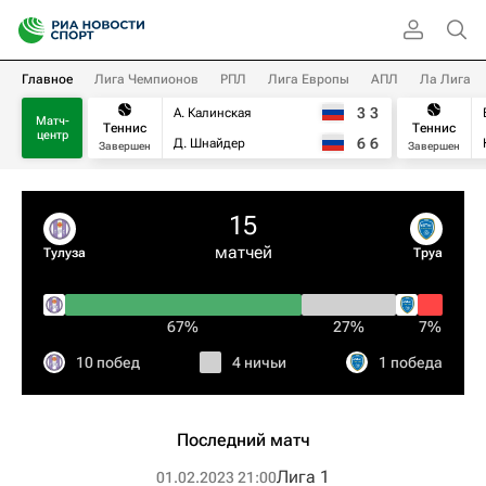
Главное
Лига Чемпионов
РПЛ
Лига Европы
АПЛ
Ла Лига
3
3
А. Калинская
Матч-
Теннис
Теннис
центр
6
6
Д. Шнайдер
Завершен
Завершен
15
матчей
Тулуза
Труа
67%
27%
7%
10 побед
4 ничьи
1 победа
Последний матч
Лига 1
01.02.2023 21:00