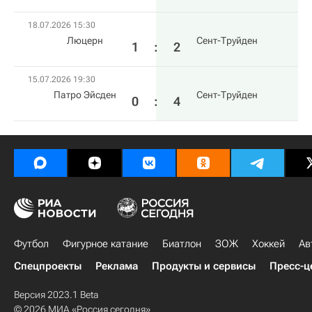
18.07.2026 15:30
Люцерн
Сент-Труйден
1
:
2
15.07.2026 19:30
Патро Эйсден
Сент-Труйден
0
:
4
Футбол
Фигурное катание
Биатлон
ЗОЖ
Хоккей
Ав
Спецпроекты
Реклама
Продукты и сервисы
Пресс-ц
Версия 2023.1 Beta
© 2026 МИА «Россия сегодня»