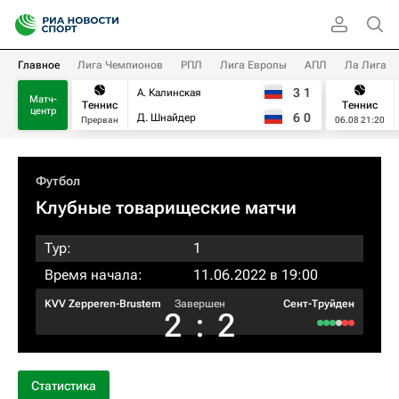
Главное
Лига Чемпионов
РПЛ
Лига Европы
АПЛ
Ла Лига
3
1
А. Калинская
Матч-
Теннис
Теннис
центр
6
0
Д. Шнайдер
Прерван
06.08 21:20
Футбол
Клубные товарищеские матчи
Тур:
1
Время начала:
11.06.2022 в 19:00
KVV Zepperen-Brustem
Завершен
Сент-Труйден
2
:
2
Статистика