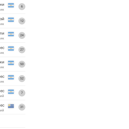
ни
6
ник
эй
12
ник
ли
24
ник
ес
27
ник
ки
50
ник
рес
52
ник
ес
7
ий
пес
31
ий