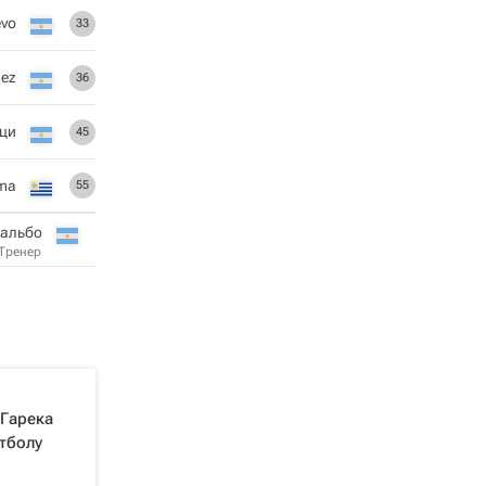
evo
33
ez
36
цци
45
ima
55
Бальбо
Тренер
 Гарека
тболу