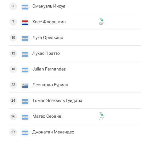
Эмануэль Инсуа
3
Хосе Флорентин
7
58‎’‎
Лука Орельяно
10
Лукас Пратто
12
Julian Fernandez
18
Леонардо Буриан
22
Томас Эсекьель Гуидара
24
Матео Сеоане
26
71‎’‎
Джонатан Менендес
27