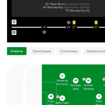
25‎’‎
Лукас Янсон
(
Сантьяго Кастро
)
48‎’‎
Вальтер Боу
(
Франциско Ортега
)
75‎’‎
Вальтер Боу
(П)
14‎’‎
25‎’‎
27‎’‎
37‎’‎
О матче
Трансляция
Статистика
Новости ко
6
29
36
Матиас де
лос Сантос
Леонардо
Николас
С
Жара
Гараяльде
30
11
2
Лукас
Лукас
Диего Годин
Хойос
Янсон