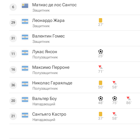
Матиас де лос Сантос
6
Защитник
Леонардо Жара
29
27‎’‎
Защитник
Валентин Гомес
31
Защитник
Лукас Янсон
11
25‎’‎
Полузащитник
Максимо Перроне
16
71‎’‎
Полузащитник
Николас Гараяльде
36
50‎’‎
58‎’‎
Полузащитник
Вальтер Боу
20
48‎’‎
75‎’‎
86‎’‎
Нападающий
Сантьяго Кастро
21
37‎’‎
58‎’‎
Нападающий