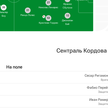
27
Франко
20
Николас Линарес
Сбутони
31
Вальтер
Ренцо Лопес
12
Боу
52
Джонатан
Кристиан Торрес
Бэй
Сентраль Кордова
На поле
Сесар Ригамо
Врат
Фабио Перей
Защит
Иван Рамир
Защит