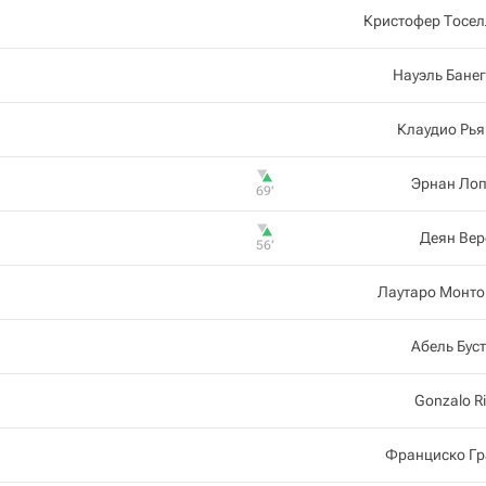
Кристофер Тосел
Науэль Бане
Клаудио Рь
Эрнан Лоп
69‎’‎
Деян Вер
56‎’‎
Лаутаро Монто
Абель Бус
Gonzalo R
Франциско Гр