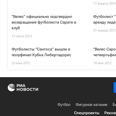
17 апреля 201
"Велес" официально подтвердил
Футболист "
возвращение футболиста Сарате в
аренду лиде
клуб
31 января 201
15 июля 2013
Футболисты "Сантоса" вышли в
"Велес Сарс
полуфинал Кубка Либертадорес
четвертьфи
25 мая 2012
18 мая 2012
Футбол
Фигурное катание
Б
Спецпроекты
Рекла