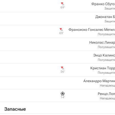
Франко Сбуто
69‎’‎
Защит
Джонатан Б
Защит
Франсиско Гонсалес Метил
69‎’‎
Полузащит
Николас Линар
Полузащит
Энцо Калинс
Полузащит
Кристиан Тор
56‎’‎
Полузащит
Алехандро Мартин
Нападающ
Ренцо Ло
14‎’‎
Нападающ
Запасные