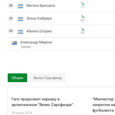
Мигель Брисуэла
28
71‎’‎
Элиас Кабрера
33
86‎’‎
Абиэль Осорио
39
58‎’‎
Александр Медина
Тренер
Общее
Велес Сарсфилд
Гаго продолжит карьеру в
"Манчестер 
аргентинском "Велес Сарсфилде"
запретом на
футболиста
19 июня 2019