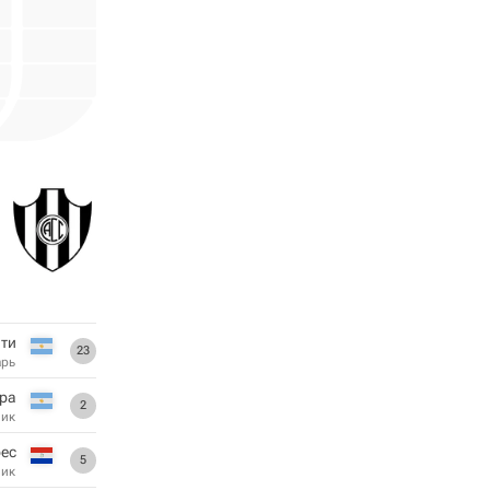
нти
23
арь
ра
2
ник
ес
5
ник