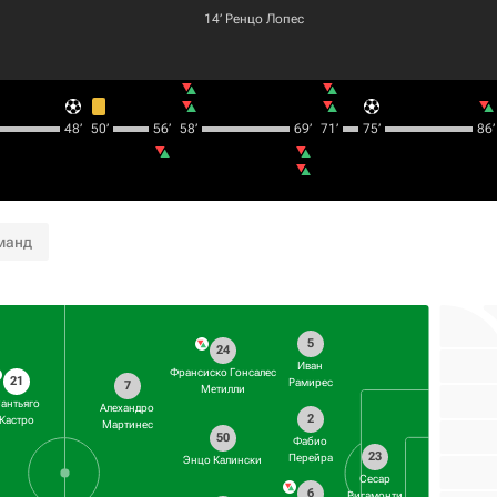
14‎’‎
Ренцо Лопес
48‎’‎
50‎’‎
56‎’‎
58‎’‎
69‎’‎
71‎’‎
75‎’‎
86‎’‎
манд
5
24
Иван
Франсиско Гонсалес
21
Рамирес
7
Метилли
антьяго
Алехандро
2
Кастро
Мартинес
50
Фабио
23
Перейра
Энцо Калински
Сесар
6
Ригамонти