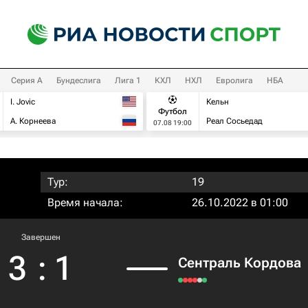
Серия А
Бундеслига
Лига 1
КХЛ
НХЛ
Евролига
НБА
I. Jovic
Кельн
Футбол
А. Корнеева
Реал Сосьедад
07.08 19:00
Тур:
19
Время начала:
26.10.2022 в 01:00
Завершен
3
:
1
Сентраль Кордова