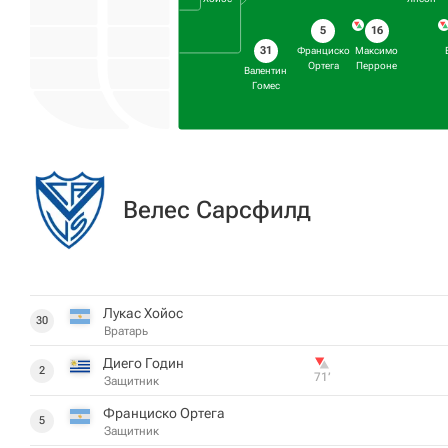
5
16
31
Франциско
Максимо
Ортега
Перроне
Валентин
Гомес
Велес Сарсфилд
Лукас Хойос
30
Вратарь
Диего Годин
2
71‎’‎
Защитник
Франциско Ортега
5
Защитник