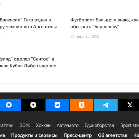
8
Валенсии" Гаго отдан в
Футболист Бальде: я знаю, как
ру чемпионата Аргентины
обыграть "Барселону"
3
31 августа 2012
филд" одолел "Сантос" в
нале Кубка Либертадорес
иатлон
ЗОЖ
Хоккей
Авто/мото
Единоборства
Sport sto
ма
Продукты и сервисы
Пресс-центр
Об агентстве
Ко