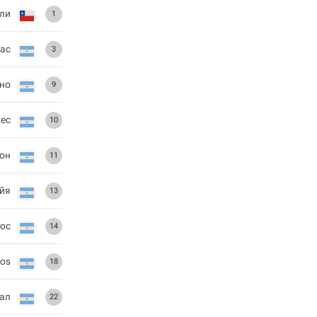
ли
1
гас
3
яно
9
ес
10
он
11
йя
13
тос
14
ios
18
ал
22