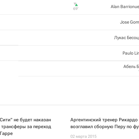
Alan Barrionu
69‎’‎
Jose Gom
Лукас Бесо
Paulo L
Абель 
Сити" не будет наказан
Аргентинский тренер Рикардо
 трансферы за переход
возглавил сборную Перу по фу
 Гарре
02 марта 2015