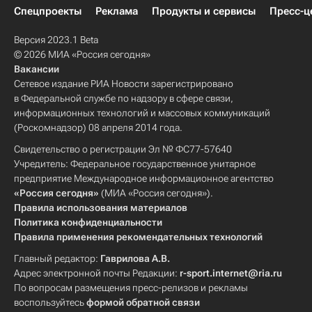
Спецпроекты
Реклама
Продукты и сервисы
Пресс-ц
Версия 2023.1 Beta
© 2026 МИА «Россия сегодня»
Вакансии
Сетевое издание РИА Новости зарегистрировано
в Федеральной службе по надзору в сфере связи,
информационных технологий и массовых коммуникаций
(Роскомнадзор) 08 апреля 2014 года.
Свидетельство о регистрации Эл № ФС77-57640
Учредитель: Федеральное государственное унитарное
предприятие Международное информационное агентство
«Россия сегодня»
(МИА «Россия сегодня»).
Правила использования материалов
Политика конфиденциальности
Правила применения рекомендательных технологий
Главный редактор:
Гаврилова А.В.
Адрес электронной почты Редакции:
r-sport.internet@ria.ru
По вопросам размещения пресс-релизов и рекламы
воспользуйтесь
формой обратной связи