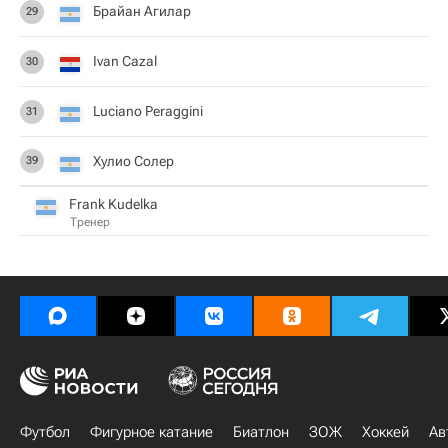
Брайан Агилар
29
Ivan Cazal
30
Luciano Peraggini
31
Хулио Солер
39
Frank Kudelka
Тренер
Футбол
Фигурное катание
Биатлон
ЗОЖ
Хоккей
Ав