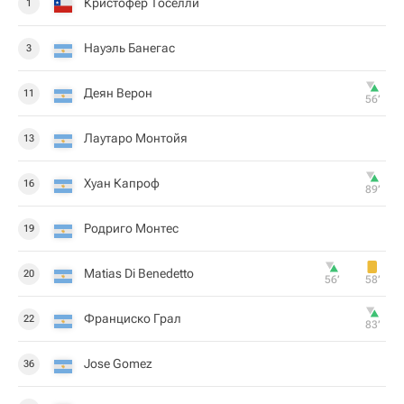
Кристофер Тоселли
1
Науэль Банегас
3
Деян Верон
11
56‎’‎
Лаутаро Монтойя
13
Хуан Капроф
16
89‎’‎
Родриго Монтес
19
Matias Di Benedetto
20
56‎’‎
58‎’‎
Франциско Грал
22
83‎’‎
Jose Gomez
36