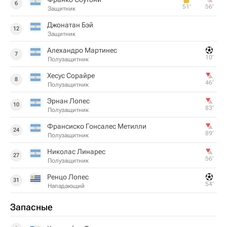
6
51‎’‎
56‎’‎
Защитник
Джонатан Бэй
12
Защитник
Алехандро Мартинес
7
10‎’‎
Полузащитник
Хесус Сорайре
8
46‎’‎
Полузащитник
Эрнан Лопес
10
83‎’‎
Полузащитник
Франсиско Гонсалес Метилли
24
89‎’‎
Полузащитник
Николас Линарес
27
56‎’‎
Полузащитник
Ренцо Лопес
31
54‎’‎
Нападающий
Запасные