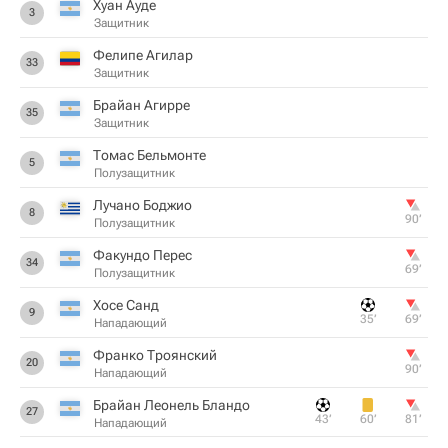
Хуан Ауде
3
Защитник
Фелипе Агилар
33
Защитник
Брайан Агирре
35
Защитник
Томас Бельмонте
5
Полузащитник
Лучано Боджио
8
90‎’‎
Полузащитник
Факундо Перес
34
69‎’‎
Полузащитник
Хосе Санд
9
35‎’‎
69‎’‎
Нападающий
Франко Троянский
20
90‎’‎
Нападающий
Брайан Леонель Бландо
27
43‎’‎
60‎’‎
81‎’‎
Нападающий