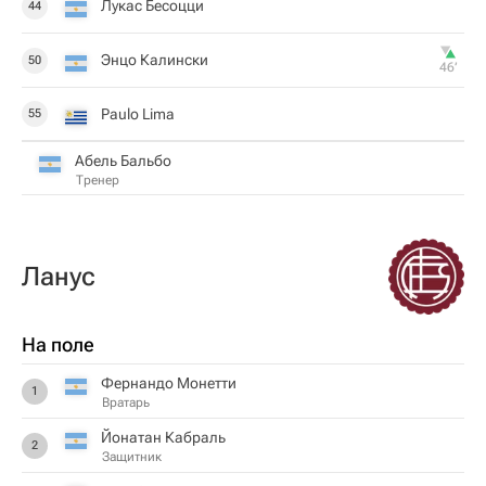
Лукас Бесоцци
44
Энцо Калински
50
46‎’‎
Paulo Lima
55
Абель Бальбо
Тренер
Ланус
На поле
Фернандо Монетти
1
Вратарь
Йонатан Кабраль
2
Защитник