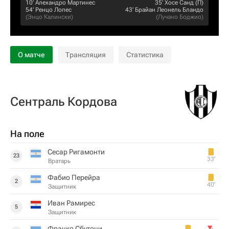
10‎’‎
Алехандро Мартинес
35‎’‎
Хосе Санд
(П)
54‎’‎
Ренцо Лопес
43‎’‎
Брайан Леонель Бландо
(
Энцо Калински
)
(
Лучано Боджио
)
О матче
Трансляция
Статистика
Сентраль Кордова
На поле
Сесар Ригамонти
23
33‎’‎
Вратарь
Фабио Перейра
2
40‎’‎
Защитник
Иван Рамирес
5
Защитник
Франко Сбутони