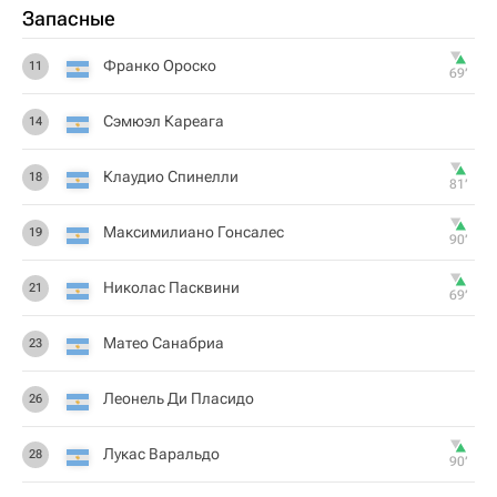
Запасные
Франко Ороско
11
69‎’‎
Сэмюэл Кареага
14
Клаудио Спинелли
18
81‎’‎
Максимилиано Гонсалес
19
90‎’‎
Николас Пасквини
21
69‎’‎
Матео Санабриа
23
Леонель Ди Пласидо
26
Лукас Варальдо
28
90‎’‎