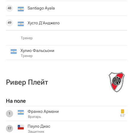
Santiago Ayala
48
Хусто Д'Анджело
49
Тренер
Хулио Фальсьони
Тренер
Ривер Плейт
На поле
Франко Армани
1
63‎’‎
Вратарь
Пауло Диас
17
Защитник