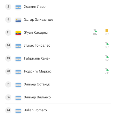
Хоакин Ласо
2
Эдгар Элизальде
4
Жуан Касарес
11
86‎’‎
90‎’‎
Лукас Гонсалес
14
83‎’‎
Габриэль Хачен
19
82‎’‎
Родриго Маркес
20
71‎’‎
Хавьер Остачук
31
Хавьер Вальехо
36
Julian Romero
44