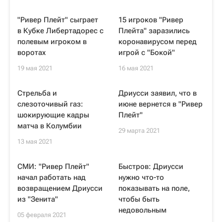
"Ривер Плейт" сыграет
15 игроков "Ривер
в Кубке Либертадорес с
Плейта" заразились
полевым игроком в
коронавирусом перед
воротах
игрой с "Бокой"
19 мая 2021
16 мая 2021
Стрельба и
Дриусси заявил, что в
слезоточивый газ:
июне вернется в "Ривер
шокирующие кадры
Плейт"
матча в Колумбии
29 марта 2021
13 мая 2021
СМИ: "Ривер Плейт"
Быстров: Дриусси
начал работать над
нужно что-то
возвращением Дриусси
показывать на поле,
из "Зенита"
чтобы быть
недовольным
05 февраля 2021