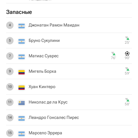
Запасные
Джонатан Рамон Маидан
4
Бруно Сукулини
5
25‎’‎
Матиас Суарес
7
76‎’‎
90‎’‎
Мигель Борха
9
59‎’‎
Хуан Кинтеро
10
Николас де ла Крус
11
58‎’‎
Леандро Гонсалес Пирес
14
Марсело Эррера
15