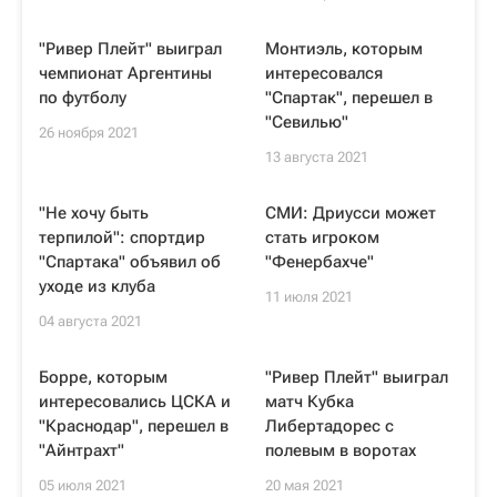
"Ривер Плейт" выиграл
Монтиэль, которым
чемпионат Аргентины
интересовался
по футболу
"Спартак", перешел в
"Севилью"
26 ноября 2021
13 августа 2021
"Не хочу быть
СМИ: Дриусси может
терпилой": спортдир
стать игроком
"Спартака" объявил об
"Фенербахче"
уходе из клуба
11 июля 2021
04 августа 2021
Борре, которым
"Ривер Плейт" выиграл
интересовались ЦСКА и
матч Кубка
"Краснодар", перешел в
Либертадорес с
"Айнтрахт"
полевым в воротах
05 июля 2021
20 мая 2021