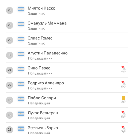
Милтон Каско
20
Защитник
Эмануэль Маммана
23
Защитник
Элиас Гомес
29
Защитник
Агустин Палавесино
8
Полузащитник
Энцо Перес
24
25‎’‎
Полузащитник
Родриго Алиендро
27
59‎’‎
Полузащитник
Пабло Солари
16
30‎’‎
Нападающий
Лукас Бельтран
18
58‎’‎
Нападающий
Эсекьель Барко
21
76‎’‎
Нападающий