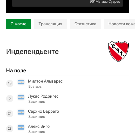
90‎’‎
Матиас Суарес
О матче
Трансляция
Статистика
Новости ком
Индепендьенте
На поле
Милтон Альварес
13
Вратарь
Лукас Родригес
5
Защитник
Серхио Баррето
24
Защитник
Алекс Виго
28
Защитник