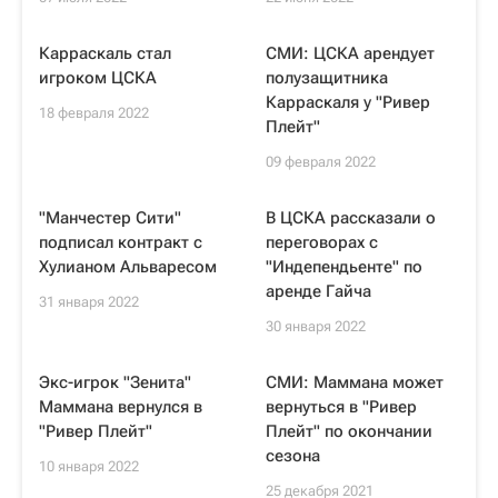
Карраскаль стал
СМИ: ЦСКА арендует
игроком ЦСКА
полузащитника
Карраскаля у "Ривер
18 февраля 2022
Плейт"
09 февраля 2022
"Манчестер Сити"
В ЦСКА рассказали о
подписал контракт с
переговорах с
Хулианом Альваресом
"Индепендьенте" по
аренде Гайча
31 января 2022
30 января 2022
Экс-игрок "Зенита"
СМИ: Маммана может
Маммана вернулся в
вернуться в "Ривер
"Ривер Плейт"
Плейт" по окончании
сезона
10 января 2022
25 декабря 2021