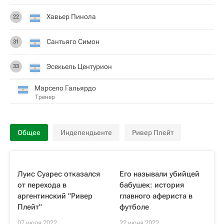
Хавьер Пинола
22
Сантьяго Симон
31
Эсекьель Центурион
33
Марсело Гальярдо
Тренер
Общее
Индепендьенте
Ривер Плейт
Луис Суарес отказался
Его называли убийцей
от перехода в
бабушек: история
аргентинский "Ривер
главного афериста в
Плейт"
футболе
07 июля 2022
22 июня 2022