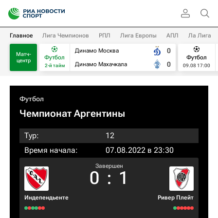
Главное
Лига Чемпионов
РПЛ
Лига Европы
АПЛ
Ла Лига
0
Динамо Москва
Матч-
Футбол
Футбол
центр
0
Динамо Махачкала
2-й тайм
09.08 17:00
Футбол
Чемпионат Аргентины
Тур:
12
Время начала:
07.08.2022 в 23:30
Завершен
0
:
1
Индепендьенте
Ривер Плейт