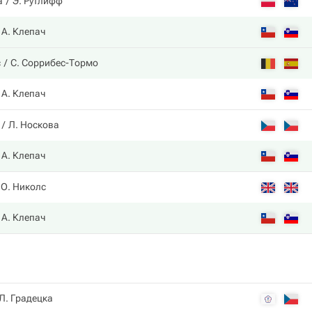
а
Э. Рутлифф
А. Клепач
с
С. Соррибес-Тормо
А. Клепач
Л. Носкова
А. Клепач
О. Николс
А. Клепач
Л. Градецка