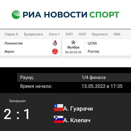
Серия А
Бундеслига
Лига 1
КХЛ
НХЛ
Евролига
НБА
Локомотив
ЦСКА
Футбол
Акрон
Ростов
08.08 20:30
Раунд:
1/4 финала
Время начала:
13.05.2022 в 17:35
Завершен
А. Гуарачи
2
:
1
А. Клепач