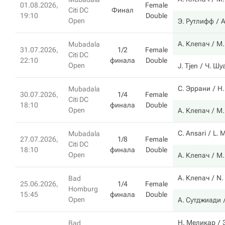
01.08.2026,
Female
Citi DC
Финал
19:10
Double
Open
Э. Рутлифф
А
А. Клепач
М.
Mubadala
31.07.2026,
1/2
Female
Citi DC
22:10
финала
Double
Open
J. Tjen
Ч. Шу
С. Эррани
Н.
Mubadala
30.07.2026,
1/4
Female
Citi DC
18:10
финала
Double
Open
А. Клепач
М.
C. Ansari
L. 
Mubadala
27.07.2026,
1/8
Female
Citi DC
18:10
финала
Double
Open
А. Клепач
М.
А. Клепач
N.
Bad
25.06.2026,
1/4
Female
Homburg
15:45
финала
Double
Open
А. Сутджиади
Н. Меликар
Bad