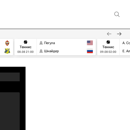
Д. Пегула
А. С
Теннис
Теннис
Д. Шнайдер
Е. А
08.08 21:00
09.08 02:00