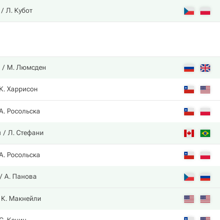
Л. Кубот
М. Люмсден
К. Харрисон
А. Росольска
и
Л. Стефани
А. Росольска
А. Панова
К. Макнейли