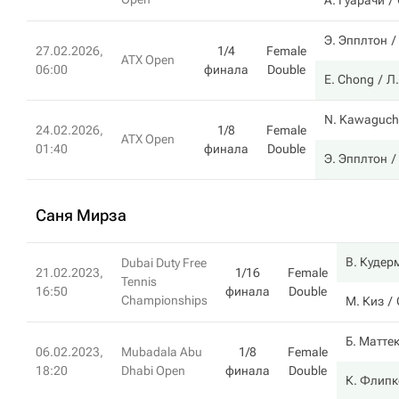
А. Гуарачи
Э. Эпплтон
27.02.2026,
1/4
Female
ATX Open
06:00
финала
Double
E. Chong
Л
N. Kawaguch
24.02.2026,
1/8
Female
ATX Open
01:40
финала
Double
Э. Эпплтон
Саня Мирза
В. Кудер
Dubai Duty Free
21.02.2023,
1/16
Female
Tennis
16:50
финала
Double
Championships
М. Киз
Б. Матте
06.02.2023,
Mubadala Abu
1/8
Female
18:20
Dhabi Open
финала
Double
К. Флипк