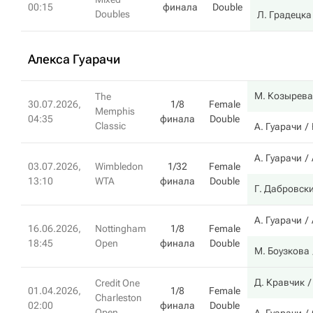
00:15
финала
Double
Doubles
Л. Градецка
Алекса Гуарачи
М. Козырева
The
30.07.2026,
1/8
Female
Memphis
04:35
финала
Double
Classic
А. Гуарачи
А. Гуарачи
03.07.2026,
Wimbledon
1/32
Female
13:10
WTA
финала
Double
Г. Дабровск
А. Гуарачи
16.06.2026,
Nottingham
1/8
Female
18:45
Open
финала
Double
М. Боузкова
Д. Кравчик
Credit One
01.04.2026,
1/8
Female
Charleston
02:00
финала
Double
Open