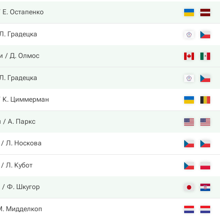
Е. Остапенко
Л. Градецка
и
Д. Олмос
Л. Градецка
К. Циммерман
и
А. Паркс
Л. Носкова
Л. Кубот
Ф. Шкугор
М. Мидделкоп