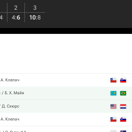
2
3
4
4
:
6
10
:
8
А. Клепач
а
Б. Х. Майя
Д. Схюрс
А. Клепач