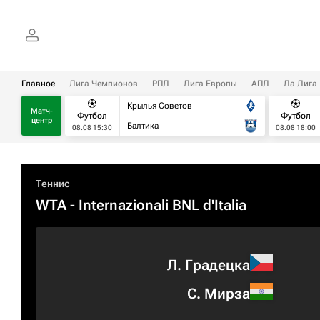
Главное
Лига Чемпионов
РПЛ
Лига Европы
АПЛ
Ла Лига
Крылья Советов
Матч-
Футбол
Футбол
центр
Балтика
08.08 15:30
08.08 18:00
Теннис
WTA
- Internazionali BNL d'Italia
Л. Градецка
С. Мирза