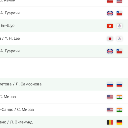
С. Кенин
А. Гуарачи
. Ен-Шуо
i
Y. H. Lee
А. Гуарачи
метова
Л. Самсонова
С. Мирза
к-Сандс
С. Мирза
енс
Л. Зигемунд