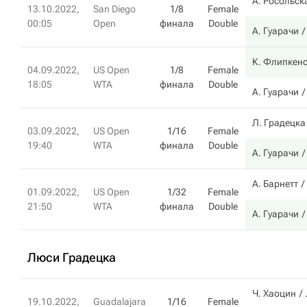
А. Росольск
13.10.2022,
San Diego
1/8
Female
00:05
Open
финала
Double
А. Гуарачи
К. Флипкен
04.09.2022,
US Open
1/8
Female
18:05
WTA
финала
Double
А. Гуарачи
Л. Градецка
03.09.2022,
US Open
1/16
Female
19:40
WTA
финала
Double
А. Гуарачи
А. Барнетт
01.09.2022,
US Open
1/32
Female
21:50
WTA
финала
Double
А. Гуарачи
Люси Градецка
Ч. Хаоцин
19.10.2022,
Guadalajara
1/16
Female