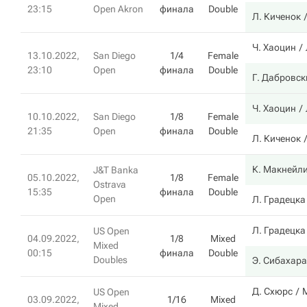
23:15
Open Akron
финала
Double
Л. Киченок
Ч. Хаоцин
13.10.2022,
San Diego
1/4
Female
23:10
Open
финала
Double
Г. Дабровск
Ч. Хаоцин
10.10.2022,
San Diego
1/8
Female
21:35
Open
финала
Double
Л. Киченок
К. Макнейл
J&T Banka
05.10.2022,
1/8
Female
Ostrava
15:35
финала
Double
Open
Л. Градецка
Л. Градецка
US Open
04.09.2022,
1/8
Mixed
Mixed
00:15
финала
Double
Doubles
Э. Сибахара
Д. Схюрс
US Open
03.09.2022,
1/16
Mixed
Mixed