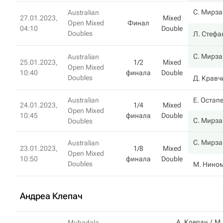
С. Мирза
Australian
27.01.2023,
Mixed
Open Mixed
Финал
04:10
Double
Doubles
Л. Стефа
С. Мирза
Australian
25.01.2023,
1/2
Mixed
Open Mixed
10:40
финала
Double
Doubles
Д. Кравч
Australian
Е. Остап
24.01.2023,
1/4
Mixed
Open Mixed
10:45
финала
Double
С. Мирза
Doubles
С. Мирза
Australian
23.01.2023,
1/8
Mixed
Open Mixed
10:50
финала
Double
Doubles
М. Нино
Андреа Клепач
А. Клепач
М.
Mubadala