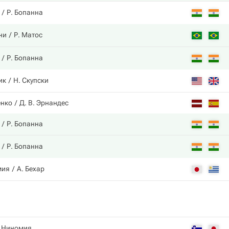
Р. Бопанна
ни
Р. Матос
Р. Бопанна
ик
Н. Скупски
енко
Д. В. Эрнандес
Р. Бопанна
Р. Бопанна
мия
А. Бехар
 Ниномия