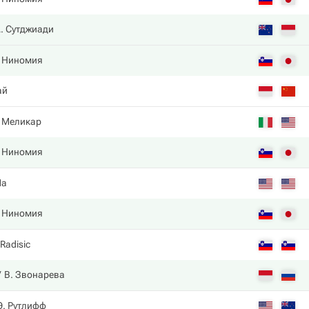
. Сутджиади
 Ниномия
ай
 Меликар
 Ниномия
Ma
 Ниномия
 Radisic
В. Звонарева
Э. Рутлифф