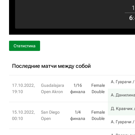
1
6
:
Статистика
Последние матчи между собой
А. Гуарачи
17.10.2022,
Guadalajara
1/16
Female
19:10
Open Akron
финала
Double
А. Данилин
Д. Кравчик
15.10.2022,
San Diego
1/4
Female
00:10
Open
финала
Double
А. Гуарачи