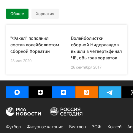
Общее
Хорватия
"Факел" пополнил
Волейболистки
состав волейболистом
сборной Нидерландов
сборной Хорватии
вышли в четвертьфинал
ЧЕ, обыграв хорваток
28 мая 2020
26 сентября 2017
Футбол
Фигурное катание
Биатлон
ЗОЖ
Хоккей
Ав