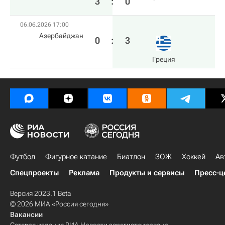
3
:
0
06.06.2026 17:00
Азербайджан
0
:
3
Греция
Футбол
Фигурное катание
Биатлон
ЗОЖ
Хоккей
Ав
Спецпроекты
Реклама
Продукты и сервисы
Пресс-ц
Версия 2023.1 Beta
© 2026 МИА «Россия сегодня»
Вакансии