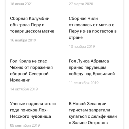
18 июня 2021
27 марта 2020
Сборная Колумбии
Сборная Чили
обыграла Перу в
отказалась от матча с
товарищеском матче
Перу из-за протестов в
стране
16 ноября 2019
13 ноября 2019
Гол Крала не спас
Гол Луиса Абрамса
Чехию от поражения
принес перуанцам
сборной Северной
победу над Бразилией
Ирландии
11 сентября 2019
14 октября 2019
Ученые подвели итоги
В Новой Зеландии
года поисков Лох-
туристам запретили
Несского чудовища
купаться с дельфинами
в Заливе Островов
05 сентября 2019