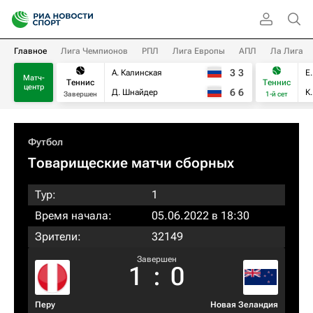
Главное
Лига Чемпионов
РПЛ
Лига Европы
АПЛ
Ла Лига
3
3
А. Калинская
Е
Матч-
Теннис
Теннис
центр
6
6
Д. Шнайдер
К
Завершен
1-й сет
Футбол
Товарищеские матчи сборных
Тур:
1
Время начала:
05.06.2022 в 18:30
Зрители:
32149
Завершен
1
:
0
Перу
Новая Зеландия