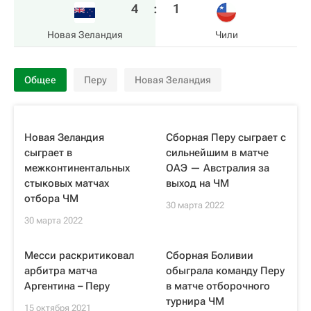
4
:
1
Новая Зеландия
Чили
Общее
Перу
Новая Зеландия
Новая Зеландия
Сборная Перу сыграет с
сыграет в
сильнейшим в матче
межконтинентальных
ОАЭ — Австралия за
стыковых матчах
выход на ЧМ
отбора ЧМ
30 марта 2022
30 марта 2022
Месси раскритиковал
Сборная Боливии
арбитра матча
обыграла команду Перу
Аргентина – Перу
в матче отборочного
турнира ЧМ
15 октября 2021