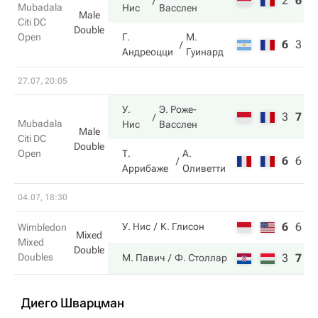
2
6
1
Mubadala
Нис
Васслен
Male
Citi DC
Double
Open
Г.
М.
6
3
8
Андреоцци
Гуинард
27.07, 20:05
У.
Э. Роже-
3
7
1
Mubadala
Нис
Васслен
Male
Citi DC
Double
Open
Т.
А.
6
6
7
Аррибаже
Оливетти
04.07, 18:30
6
6
4
У. Нис
К. Глисон
Wimbledon
Mixed
Mixed
Double
Doubles
3
7
6
М. Павич
Ф. Столлар
Диего Шварцман