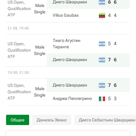
6
6
Диего Шварцман
US Open,
Male
Qualification
Single
ATP
4
4
Vilius Gaubas
21.08, 19:40
Тиаго Агустин
5
4
US Open,
Тиранте
Male
Qualification
Single
ATP
7
6
Диего Шварцман
19.08, 21:50
7
6
Диего Шварцман
US Open,
Male
Qualification
Single
ATP
5
3
Андреа Пеллегрино
Общее
Даниэль Эванс
Диего Себастьян Шварцман