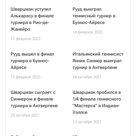
Шварцман уступил
Рууд выиграл
Алькарасу в финале
теннисный турнир в
турнира в Рио-де-
Буэнос-Айресе
Жанейро
14 февраля 2022
21 февраля 2022
Рууд вышел в финал
Итальянский теннисист
турнира в Буэнос-
Янник Синнер выиграл
Айресе
турнир в Антверпене
12 февраля 2022
24 октября 2021
Шварцман сыграет с
Шварцман пробился в
Синнером в финале
1/4 финала теннисного
турнира в Антверпене
"Мастерса" в Индиан-
Уэллсе
23 октября 2021
13 октября 2021