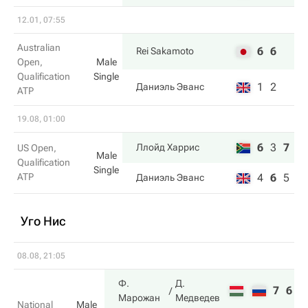
12.01, 07:55
Australian
6
6
Rei Sakamoto
Open,
Male
Qualification
Single
1
2
Даниэль Эванс
ATP
19.08, 01:00
6
3
7
Ллойд Харрис
US Open,
Male
Qualification
Single
ATP
4
6
5
Даниэль Эванс
Уго Нис
08.08, 21:05
Ф.
Д.
7
6
Марожан
Медведев
National
Male