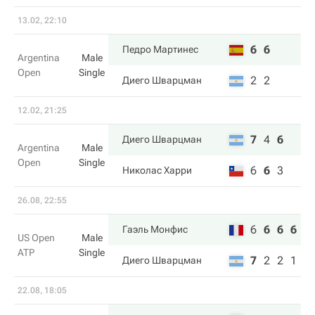
13.02, 22:10
6
6
Педро Мартинес
Argentina
Male
Open
Single
2
2
Диего Шварцман
12.02, 21:25
7
4
6
Диего Шварцман
Argentina
Male
Open
Single
6
6
3
Николас Харри
26.08, 22:55
6
6
6
6
Гаэль Монфис
US Open
Male
ATP
Single
7
2
2
1
Диего Шварцман
22.08, 18:05