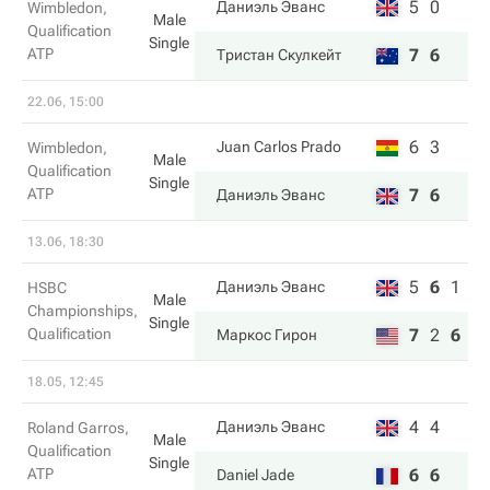
5
0
Даниэль Эванс
Wimbledon,
Male
Qualification
Single
ATP
7
6
Тристан Скулкейт
22.06, 15:00
6
3
Juan Carlos Prado
Wimbledon,
Male
Qualification
Single
ATP
7
6
Даниэль Эванс
13.06, 18:30
5
6
1
Даниэль Эванс
HSBC
Male
Championships,
Single
Qualification
7
2
6
Маркос Гирон
18.05, 12:45
4
4
Даниэль Эванс
Roland Garros,
Male
Qualification
Single
ATP
6
6
Daniel Jade