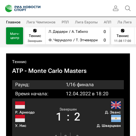
Главное
Лига Чемпионов
РПЛ
Лига Европы
АПЛ
Ла Лига
0
Л. Дардери
А. Табило
Матч-
Теннис
Теннис
центр
0
Ф. Черундоло
Т. Этчеверри
Завершен
11.08 17:00
Теннис
ATP
- Monte Carlo Masters
Раунд:
1/16 финала
Время начала:
12.04.2022 в 18:20
Завершен
Р. Арнеодо
Д. Эванс
1
:
2
У. Нис
Д. Шварцман