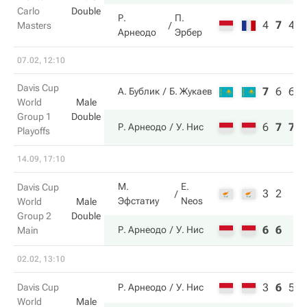
Carlo
Double
Р.
П.
4
7
4
Masters
Арнеодо
Эрбер
07.02, 12:10
Davis Cup
7
6
6
А. Бублик
Б. Жукаев
World
Male
Group 1
Double
6
7
7
Р. Арнеодо
У. Нис
Playoffs
14.09, 17:10
М.
E.
Davis Cup
3
2
Эфстатиу
Neos
World
Male
Group 2
Double
6
6
Р. Арнеодо
У. Нис
Main
02.02, 13:10
3
6
5
Davis Cup
Р. Арнеодо
У. Нис
World
Male