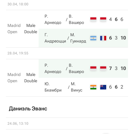
30.04, 18:00
Р.
В.
4
6
6
Арнеодо
Вашеро
Madrid
Male
Open
Double
Г.
М.
6
3
10
Андреоцци
Гуинард
28.04, 19:55
Р.
В.
7
3
10
Арнеодо
Вашеро
Madrid
Male
Open
Double
Ю.
М.
6
6
2
Бхамбри
Винус
Даниэль Эванс
24.06, 13:10