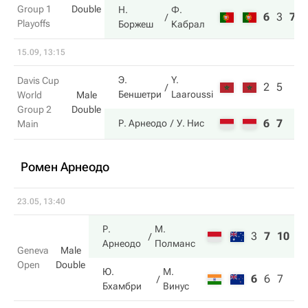
Group 1
Double
Н.
Ф.
6
3
7
Playoffs
Боржеш
Кабрал
15.09, 13:15
Э.
Y.
Davis Cup
2
5
Беншетри
Laaroussi
World
Male
Group 2
Double
6
7
Р. Арнеодо
У. Нис
Main
Ромен Арнеодо
23.05, 13:40
Р.
М.
3
7
10
Арнеодо
Полманс
Geneva
Male
Open
Double
Ю.
М.
6
6
7
Бхамбри
Винус