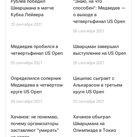
Рублев победил
"Знаю, на что
Шварцмана в матче
способен": Медведев —
Кубка Лейвера
о выходе в
четвертьфинал US Open
25 сентября 2021
06 сентября 2021
Медведев пробился в
Шварцман завершил
четвертьфинал US Open
выступление на US Open
05 сентября 2021
05 сентября 2021
Определился соперник
Циципас сыграет с
Медведева в четвертом
Алькарасом в третьем
круге US Open
круге US Open
04 сентября 2021
02 сентября 2021
Хачанов: не понимаю,
Хачанов обыграл
почему организаторы
Шварцмана на
заставляют "умирать"
Олимпиаде в Токио