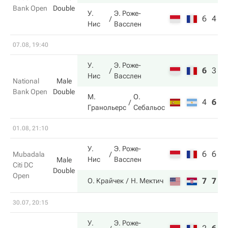
Bank Open
Double
У.
Э. Роже-
6
4
Нис
Васслен
07.08, 19:40
У.
Э. Роже-
6
3
1
Нис
Васслен
National
Male
Bank Open
Double
М.
О.
4
6
7
Гранольерс
Себальос
01.08, 21:10
У.
Э. Роже-
6
6
Mubadala
Нис
Васслен
Male
Citi DC
Double
Open
7
7
О. Крайчек
Н. Мектич
30.07, 20:15
У.
Э. Роже-