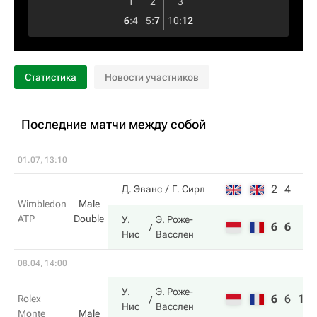
1
2
3
6
:
4
5
:
7
10
:
12
Статистика
Новости участников
Последние матчи между собой
01.07, 13:10
2
4
Д. Эванс
Г. Сирл
Wimbledon
Male
ATP
Double
У.
Э. Роже-
6
6
Нис
Васслен
08.04, 14:00
У.
Э. Роже-
6
6
10
Rolex
Нис
Васслен
Monte
Male