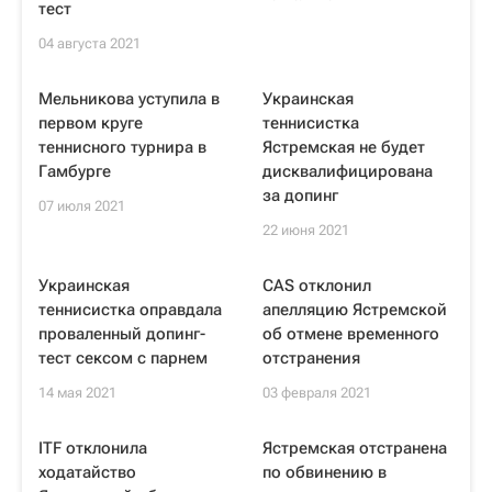
тест
04 августа 2021
Мельникова уступила в
Украинская
первом круге
теннисистка
теннисного турнира в
Ястремская не будет
Гамбурге
дисквалифицирована
за допинг
07 июля 2021
22 июня 2021
Украинская
CAS отклонил
теннисистка оправдала
апелляцию Ястремской
проваленный допинг-
об отмене временного
тест сексом с парнем
отстранения
14 мая 2021
03 февраля 2021
ITF отклонила
Ястремская отстранена
ходатайство
по обвинению в