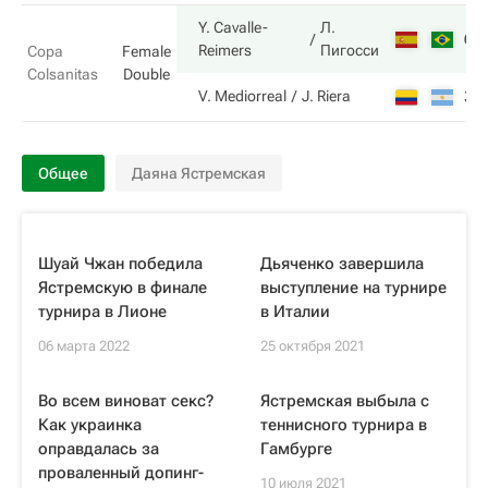
Y. Cavalle-
Л.
6
Reimers
Пигосси
Copa
Female
Colsanitas
Double
3
V. Mediorreal
J. Riera
Общее
Даяна Ястремская
Шуай Чжан победила
Дьяченко завершила
Ястремскую в финале
выступление на турнире
турнира в Лионе
в Италии
06 марта 2022
25 октября 2021
Во всем виноват секс?
Ястремская выбыла с
Как украинка
теннисного турнира в
оправдалась за
Гамбурге
проваленный допинг-
10 июля 2021