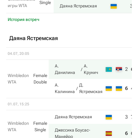
Single
игры WTA
3
Даяна Ястремская
История встреч
Даяна Ястремская
04.07, 20:05
А.
А.
2
6
Данилина
Крунич
Wimbledon
Female
WTA
Double
А.
Д.
6
4
Калинина
Ястремская
01.07, 15:25
3
7
Даяна Ястремская
Wimbledon
Female
WTA
Single
Джессика Боусас-
6
6
Манейро