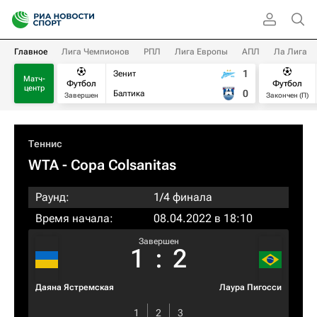
Главное
Лига Чемпионов
РПЛ
Лига Европы
АПЛ
Ла Лига
1
Зенит
Матч-
Футбол
Футбол
центр
0
Балтика
Завершен
Закончен (П)
Теннис
WTA
- Copa Colsanitas
Раунд:
1/4 финала
Время начала:
08.04.2022 в 18:10
Завершен
1
:
2
Даяна Ястремская
Лаура Пигосси
1
2
3