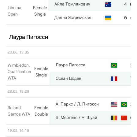
4
6
Айла Томлянович
Libema
Female
Open
Single
6
4
Даяна Ястремская
Лаура Пигосси
23.06, 13:05
5
Лаура Пигосси
Wimbledon,
Female
Qualification
Single
WTA
7
Осеан Доден
28.05, 19:20
2
А. Паркс
Л. Пигосси
Roland
Female
Garros WTA
Double
6
Э. Мертенс
Ч. Шуай
19.05, 16:10