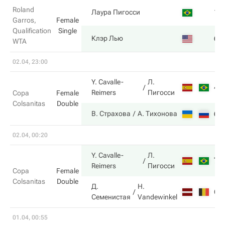
Roland
1
Лаура Пигосси
Garros,
Female
Qualification
Single
6
Клэр Лью
WTA
02.04, 23:00
Y. Cavalle-
Л.
4
Reimers
Пигосси
Copa
Female
Colsanitas
Double
6
В. Страхова
А. Тихонова
02.04, 00:20
Y. Cavalle-
Л.
7
Reimers
Пигосси
Copa
Female
Colsanitas
Double
Д.
H.
6
Семенистая
Vandewinkel
01.04, 00:55