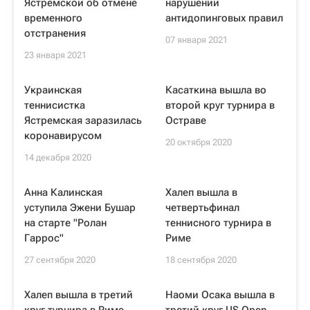
Ястремской об отмене
нарушении
временного
антидопинговых правил
отстранения
07 января 2021
23 января 2021
Украинская
Касаткина вышла во
теннисистка
второй круг турнира в
Ястремская заразилась
Остраве
коронавирусом
20 октября 2020
14 декабря 2020
Анна Калинская
Халеп вышла в
уступила Эжени Бушар
четвертьфинал
на старте "Ролан
теннисного турнира в
Гаррос"
Риме
27 сентября 2020
18 сентября 2020
Халеп вышла в третий
Наоми Осака вышла в