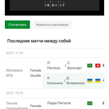
2
:
6
6
:
4
6
:
7
Статистика
Новости участников
Последние матчи между собой
03.07, 17:55
Л.
С.
6
Пигосси
Вальтерт
Wimbledon
Female
WTA
Double
А.
Д.
4
Калинина
Ястремская
28.07, 19:20
6
Лаура Пигосси
Летние
Female
Олимпийские