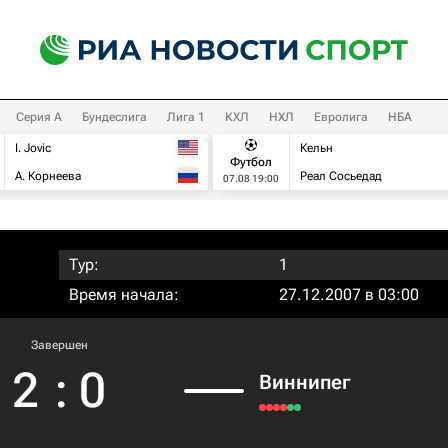
Серия А
Бундеслига
Лига 1
КХЛ
НХЛ
Евролига
НБА
I. Jovic
Кельн
Футбол
А. Корнеева
Реал Сосьедад
07.08 19:00
Тур:
1
Время начала:
27.12.2007 в 03:00
Завершен
2
:
0
Виннипег