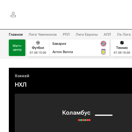
Главное
Лига Чемпионов
РПЛ
Лига Европы
АПЛ
Ла Лига
Бавария
Матч-
Футбол
Теннис
центр
Астон Вилла
07.08 15:00
07.08 18:00
Хоккей
НХЛ
Коламбус