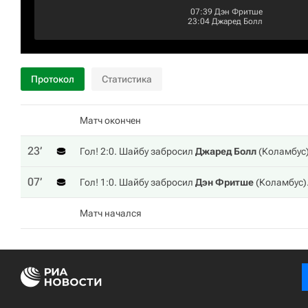
07:39
Дэн Фритше
23:04
Джаред Болл
Протокол
Статистика
Матч окончен
23‎’‎
Гол! 2:0. Шайбу забросил
Джаред Болл
(
Коламбус
07‎’‎
Гол! 1:0. Шайбу забросил
Дэн Фритше
(
Коламбус
)
Матч начался