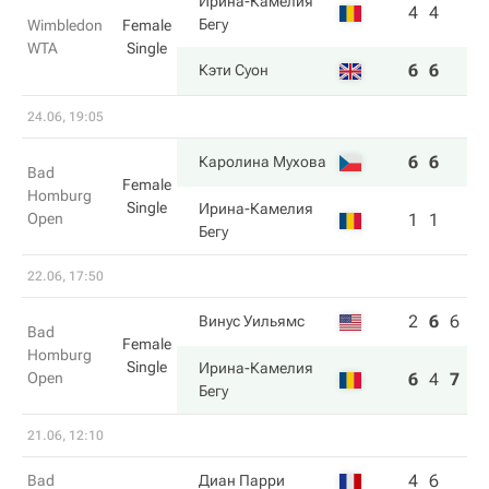
Ирина-Камелия
4
4
Бегу
Wimbledon
Female
WTA
Single
6
6
Кэти Суон
24.06, 19:05
6
6
Каролина Мухова
Bad
Female
Homburg
Single
Ирина-Камелия
Open
1
1
Бегу
22.06, 17:50
2
6
6
Винус Уильямс
Bad
Female
Homburg
Single
Ирина-Камелия
Open
6
4
7
Бегу
21.06, 12:10
4
6
Bad
Диан Парри