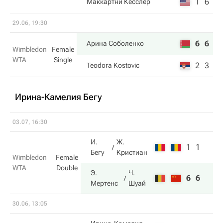
1
6
Маккартни Кесслер
29.06, 19:30
6
6
Арина Соболенко
Wimbledon
Female
WTA
Single
2
3
Teodora Kostovic
Ирина-Камелия Бегу
03.07, 16:30
И.
Ж.
1
1
Бегу
Кристиан
Wimbledon
Female
WTA
Double
Э.
Ч.
6
6
Мертенс
Шуай
30.06, 13:05