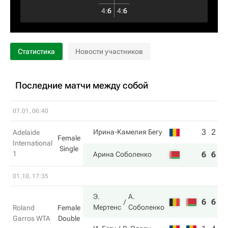
4
:
6
4
:
6
Статистика
Новости участников
Последние матчи между собой
07.01, 06:40
3
2
Ирина-Камелия Бегу
Adelaide
Female
International
Single
1
6
6
Арина Соболенко
01.10, 17:35
Э.
А.
6
6
Мертенс
Соболенко
Roland
Female
Garros WTA
Double