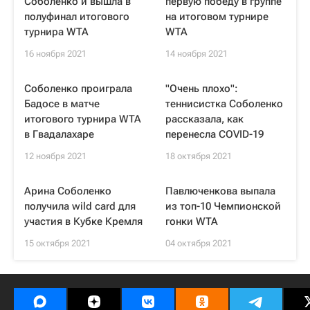
Соболенко и вышла в
первую победу в группе
полуфинал итогового
на итоговом турнире
турнира WTA
WTA
16 ноября 2021
14 ноября 2021
Соболенко проиграла
"Очень плохо":
Бадосе в матче
теннисистка Соболенко
итогового турнира WTA
рассказала, как
в Гвадалахаре
перенесла COVID-19
12 ноября 2021
18 октября 2021
Арина Соболенко
Павлюченкова выпала
получила wild card для
из топ-10 Чемпионской
участия в Кубке Кремля
гонки WTA
15 октября 2021
04 октября 2021