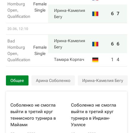
Homburg
Female
Open,
Single
Ирина-Камелия
6
7
Qualification
Бегу
20.06, 12:10
Ирина-Камелия
Bad
6
6
Бегу
Homburg
Female
Open,
Single
1
4
Тамара Корпач
Qualification
Общее
Арина Соболенко
Ирина-Камелия Бегу
Соболенко не смогла
Соболенко не смогла
выйти в третий круг
выйти в третий круг
теннисного турнира в
турнира в Индиан-
Майами
Уэллсе