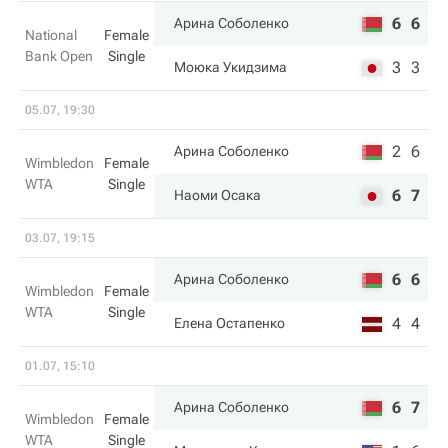
6
6
Арина Соболенко
National
Female
Bank Open
Single
3
3
Моюка Укидзима
05.07, 19:30
2
6
Арина Соболенко
Wimbledon
Female
WTA
Single
6
7
Наоми Осака
03.07, 19:15
6
6
Арина Соболенко
Wimbledon
Female
WTA
Single
4
4
Елена Остапенко
01.07, 15:10
6
7
Арина Соболенко
Wimbledon
Female
WTA
Single