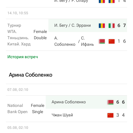
1
4
И. Бегу
Р. Олару
14.10, 10:55
6
7
Турнир
И. Бегу
С. Эррани
WTA.
Female
Тяньцзинь.
Double
А.
С.
1
6
Китай. Хард
Соболенко
Ифань
История встреч
Арина Соболенко
07.08, 02:10
6
6
Арина Соболенко
National
Female
Bank Open
Single
3
4
Чжан Шуай
05.08, 02:10