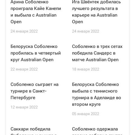
Арина Соболенко
Ига Швёнтек добилась
проиграла Кайе Канепи
лучшего результата в
и выбыла с Australian
карьере на Australian
Open
Open
24 января 2022
24 января 2022
Белоруска Соболенко
Соболенко в трех сетах
пробилась в четвертый
победила Сандерс в
круг Australian Open
матче Australian Open
22 января 2022
18 января 2022
Соболенко сыграет на
Белоруска Соболенко
турнире в Санкт-
выбыла с теннисного
Петербурге
турнира в Аделаиде во
втором круге
12 января 2022
05 января 2022
Саккари победила
Соболенко одержала