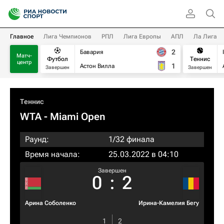
Главное
Лига Чемпионов
РПЛ
Лига Европы
АПЛ
Ла Лига
2
Бавария
Матч-
Футбол
Теннис
центр
1
Астон Вилла
Завершен
Завершен
Теннис
WTA
- Miami Open
Раунд:
1/32 финала
Время начала:
25.03.2022 в 04:10
Завершен
0
:
2
Арина Соболенко
Ирина-Камелия Бегу
1
2