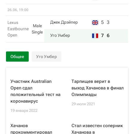
26.06, 19:00
5
3
Джек Дрэйпер
Lexus
Male
Eastbourne
Single
Open
7
6
Уго Умбер
Общее
Уго Умбер
Участник Australian
Тарпищев верит в
Open сдал
выход Хачанова в финал
положительный тест на
Олимпиады
коронавирус
29 июля 2021
19 января 2022
Хачанов
Стал известен соперник
прокомментировал
Хачанова в