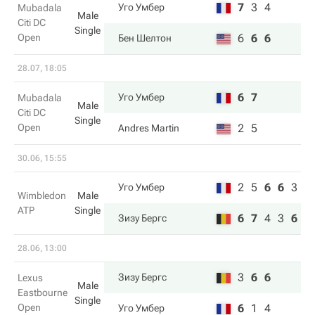
7
3
4
Уго Умбер
Mubadala
Male
Citi DC
Single
Open
6
6
6
Бен Шелтон
28.07, 18:05
6
7
Уго Умбер
Mubadala
Male
Citi DC
Single
Open
2
5
Andres Martin
30.06, 15:55
2
5
6
6
3
Уго Умбер
Wimbledon
Male
ATP
Single
6
7
4
3
6
Зизу Бергс
28.06, 13:00
3
6
6
Зизу Бергс
Lexus
Male
Eastbourne
Single
Open
6
1
4
Уго Умбер