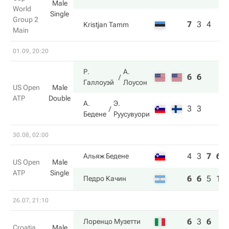
Male
World
Single
Group 2
7
3
4
Kristjan Tamm
Main
01.09, 20:20
Р.
А.
6
6
Галлоуэй
Лоусон
US Open
Male
ATP
Double
А.
Э.
3
3
Бедене
Руусувуори
30.08, 02:00
4
3
7
6
Альяж Бедене
US Open
Male
ATP
Single
6
6
5
1
Педро Качин
26.07, 21:10
6
3
6
Лоренцо Музетти
Croatia
Male