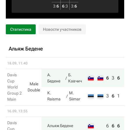
3
:
6
6
:
3
3
:
6
Статистика
Новости участников
Альяж Бедене
18.09, 11:40
Davis
А.
Б.
6
3
6
Cup
Бедене
Кавчич
Male
World
Double
K.
M.
Group 2
3
6
1
Raisma
Siimar
Main
16.09, 13:55
Davis
6
6
6
Альяж Бедене
Cup