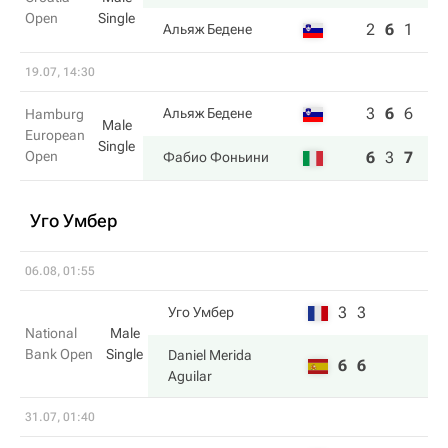
Open
Single
2
6
1
Альяж Бедене
19.07, 14:30
3
6
6
Альяж Бедене
Hamburg
Male
European
Single
Open
6
3
7
Фабио Фоньини
Уго Умбер
06.08, 01:55
3
3
Уго Умбер
National
Male
Bank Open
Single
Daniel Merida
6
6
Aguilar
31.07, 01:40