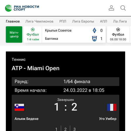
Главное
Лига Чемпионов
РПЛ
Лига Европы
АПЛ
Ла Лига
0
Крылья Советов
Матч-
Футбол
Футбол
центр
1
Балтика
1-й тайм
08.08 18:00
Теннис
ATP
- Miami Open
Раунд:
1/64 финала
Время начала:
24.03.2022 в 18:05
Завершен
1
:
2
Альяж Бедене
Уго Умбер
1
2
3