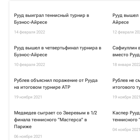
Рууд выиграл теннисный турнир в
Рууд вышел 
Буэнос-Айресе
Айресе
14 февраля 2022
12 февраля 20
Рууд вышел в четвертьфинал турнира в
Сафиуллин в
Буэнос-Айресе
вместо Рууд
10 февраля 2022
18 января 202
Рублев объяснил поражение от Рууда
Рублев не с
на итоговом турнире ATP
итогового т
19 ноября 2021
19 ноября 202
Медведев сыграет со Зверевым в 1/2
Каспер Рууд
финала теннисного "Мастерса" в
теннисного 
Париже
04 ноября 202
06 ноября 2021