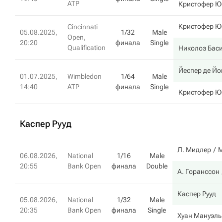
ATP
Кристофер Ю
Кристофер Ю
Cincinnati
05.08.2025,
1/32
Male
Open,
20:20
финала
Single
Qualification
Николоз Бас
Йеспер де Йо
01.07.2025,
Wimbledon
1/64
Male
14:40
ATP
финала
Single
Кристофер Ю
Каспер Рууд
Л. Мидлер
М
06.08.2026,
National
1/16
Male
20:55
Bank Open
финала
Double
А. Горанссон
Каспер Рууд
05.08.2026,
National
1/32
Male
20:35
Bank Open
финала
Single
Хуан Мануэль