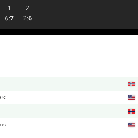
1
2
6
:
7
2
:
6
нкс
нкс