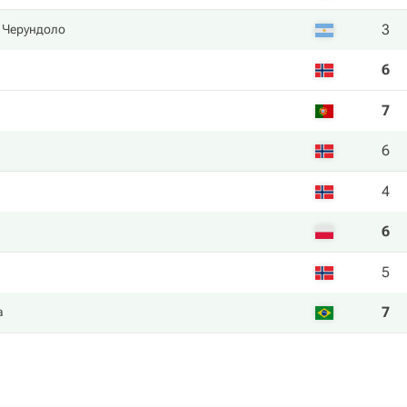
3
 Черундоло
6
7
6
4
6
5
7
а