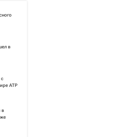
сного
шел в
 с
ире ATP
 в
иже