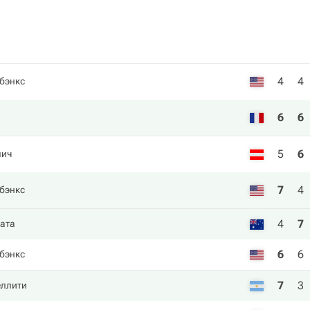
4
4
бэнкс
6
6
5
6
лич
7
4
бэнкс
4
7
ата
6
6
бэнкс
7
3
еллити