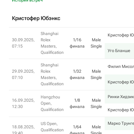
История встреч
Кристофер Юбэнкс
Shanghai
Кристофер Ю
30.09.2025,
Rolex
1/16
Male
07:15
Masters,
финала
Single
Уго Бланше
Qualification
Shanghai
Филип Мисо
29.09.2025,
Rolex
1/32
Male
07:10
Masters,
финала
Single
Кристофер Ю
Qualification
Ринки Хидзик
Hangzhou
16.09.2025,
1/8
Male
Open,
12:30
финала
Single
Qualification
Кристофер Ю
Марко Трунг
US Open,
18.08.2025,
1/64
Male
Qualification
19:40
финала
Single