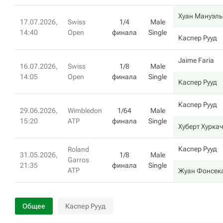
Хуан Мануэль
17.07.2026,
Swiss
1/4
Male
14:40
Open
финала
Single
Каспер Рууд
Jaime Faria
16.07.2026,
Swiss
1/8
Male
14:05
Open
финала
Single
Каспер Рууд
Каспер Рууд
29.06.2026,
Wimbledon
1/64
Male
15:20
ATP
финала
Single
Хуберт Хуркач
Каспер Рууд
Roland
31.05.2026,
1/8
Male
Garros
21:35
финала
Single
ATP
Жуан Фонсек
Общее
Каспер Рууд