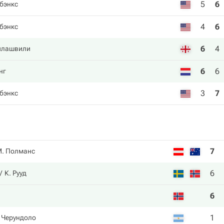
5
6
бэнкс
4
6
бэнкс
6
4
илашвили
6
6
нг
3
7
бэнкс
7
. Полманс
6
К. Рууд
6
1
 Черундоло