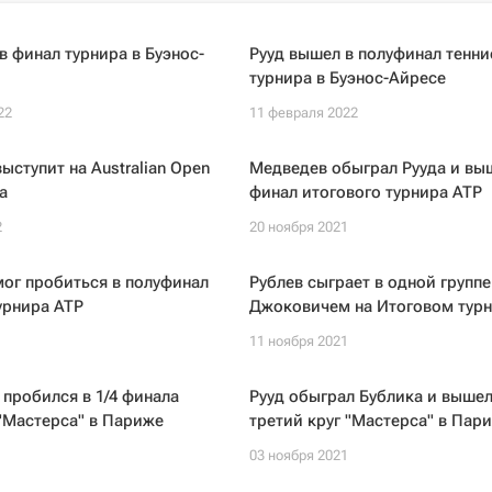
в финал турнира в Буэнос-
Рууд вышел в полуфинал тенни
турнира в Буэнос-Айресе
22
11 февраля 2022
ыступит на Australian Open
Медведев обыграл Рууда и вы
а
финал итогового турнира ATP
2
20 ноября 2021
мог пробиться в полуфинал
Рублев сыграет в одной группе
урнира ATP
Джоковичем на Итоговом турн
1
11 ноября 2021
 пробился в 1/4 финала
Рууд обыграл Бублика и вышел
"Мастерса" в Париже
третий круг "Мастерса" в Пар
1
03 ноября 2021