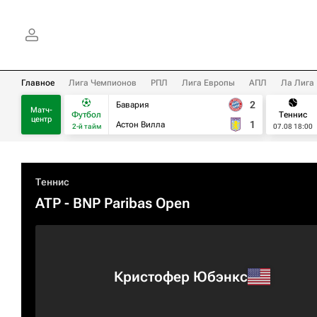
Главное
Лига Чемпионов
РПЛ
Лига Европы
АПЛ
Ла Лига
2
Бавария
Матч-
Футбол
Теннис
центр
1
Астон Вилла
2-й тайм
07.08 18:00
Теннис
ATP
- BNP Paribas Open
Кристофер Юбэнкс