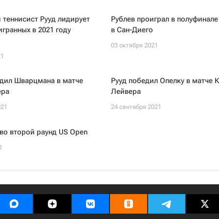
теннисист Рууд лидирует
Рублев проиграл в полуфинале
игранных в 2021 году
в Сан-Диего
03 октября 2021
21
едил Шварцмана в матче
Рууд победил Опелку в матче 
ера
Лейвера
021
24 сентября 2021
во второй раунд US Open
1