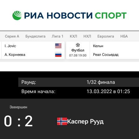
Серия А
Бундеслига
Лига 1
КХЛ
НХЛ
Евролига
НБА
I. Jovic
Кельн
Футбол
А. Корнеева
Реал Сосьедад
07.08 19:00
Раунд:
1/32 финала
Время начала:
13.03.2022 в 01:25
Завершен
0
:
2
Каспер Рууд