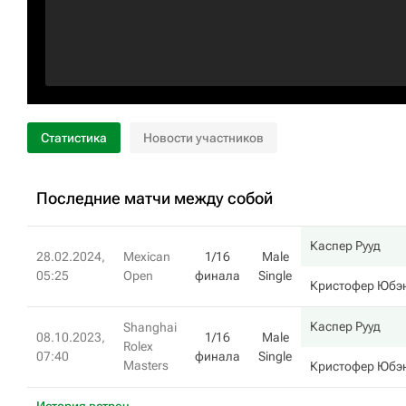
Статистика
Новости участников
Последние матчи между собой
Каспер Рууд
28.02.2024,
Mexican
1/16
Male
05:25
Open
финала
Single
Кристофер Юбэ
Каспер Рууд
Shanghai
08.10.2023,
1/16
Male
Rolex
07:40
финала
Single
Masters
Кристофер Юбэ