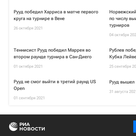
Рууд победил Харриса в матче первого
Норвежский 
круга на турнире в Вене
по числу вы
турниров
26 октября 2021
04 октября 20
Теннисист Рууд победил Маррея во
Рублев поб
втором раунде турнира в Сан-Диего
Кубка Лейв
01 октября 2021
25 сентября 2
Рууд не смог выйти в третий раунд US
Рууд вышел 
Open
31 августа 202
01 сентября 2021