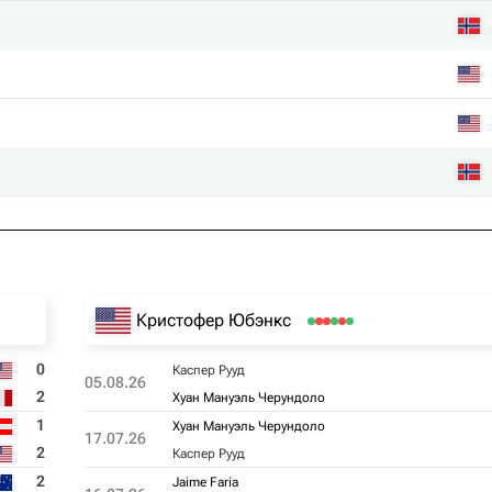
Кристофер Юбэнкс
0
Каспер Рууд
05.08.26
2
Хуан Мануэль Черундоло
1
Хуан Мануэль Черундоло
17.07.26
2
Каспер Рууд
2
Jaime Faria