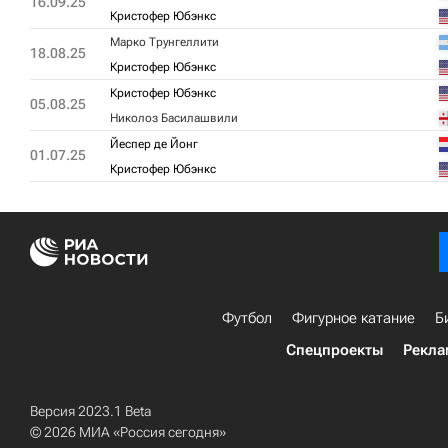
16.09.25
Кристофер Юбэнкс
Марко Трунгеллити
18.08.25
Кристофер Юбэнкс
Кристофер Юбэнкс
05.08.25
Николоз Басилашвили
Йеспер де Йонг
01.07.25
Кристофер Юбэнкс
Футбол
Фигурное катание
Б
Спецпроекты
Рекла
Версия 2023.1 Beta
© 2026 МИА «Россия сегодня»