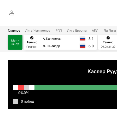
Главное
Лига Чемпионов
РПЛ
Лига Европы
АПЛ
Ла Лига
3
1
А. Калинская
Матч-
Теннис
Теннис
центр
6
0
Д. Шнайдер
Прерван
06.08 21:20
Каспер Руу
0%
0%
0 побед