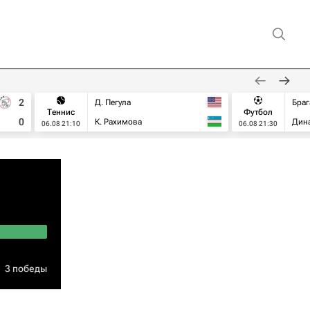
2
Д. Пегула
Браг
Теннис
Футбол
0
К. Рахимова
Дин
06.08 21:10
06.08 21:30
3 победы