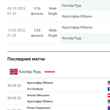
Каспер Рууд
08.10.2023,
1/16
Male
07:40
финала
Single
Кристофер Юбэнкс
Кристофер Юбэнкс
13.03.2022,
1/32
Male
01:25
финала
Single
Каспер Рууд
Последние матчи
Каспер Рууд
Кристофер Юбэнкс
30.09.25
Уго Бланше
Филип Мисолич
29.09.25
Кристофер Юбэнкс
Ринки Хидзиката