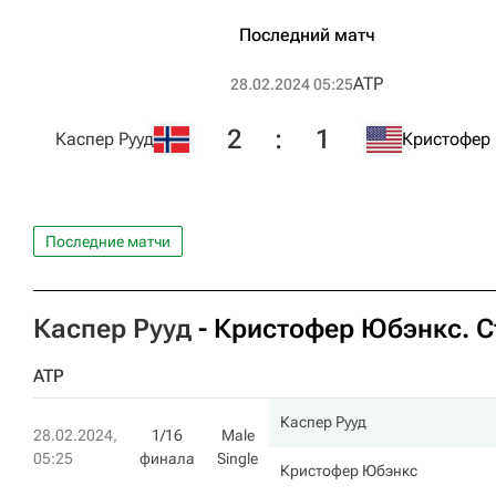
Последний матч
ATP
28.02.2024 05:25
2
:
1
Каспер Рууд
Кристофер
Последние матчи
Каспер Рууд
-
Кристофер Юбэнкс
. 
ATP
Каспер Рууд
28.02.2024,
1/16
Male
05:25
финала
Single
Кристофер Юбэнкс