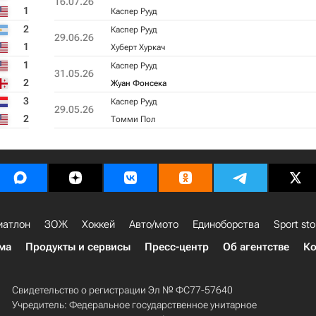
16.07.26
1
Каспер Рууд
2
Каспер Рууд
29.06.26
1
Хуберт Хуркач
1
Каспер Рууд
31.05.26
2
Жуан Фонсека
3
Каспер Рууд
29.05.26
2
Томми Пол
иатлон
ЗОЖ
Хоккей
Авто/мото
Единоборства
Sport sto
ма
Продукты и сервисы
Пресс-центр
Об агентстве
Ко
Свидетельство о регистрации Эл № ФС77-57640
Учредитель: Федеральное государственное унитарное