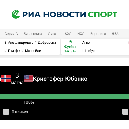
Серия А
Бундеслига
Лига 1
КХЛ
НХЛ
Евролига
НБА
Е. Александрова
Г. Дабровски
Аякс
Футбол
К. Гауфф
К. Макнейли
Шелбурн
1-й тайм
3
д
Кристофер Юбэнкс
матча
100%
0 ничьих