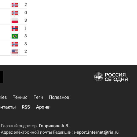
2
0
3
1
3
3
2
ries
Теннис
Теги
Полезное
нтакты
RSS
Архив
Главный редактор:
Гаврилова А.В.
Адрес электронной почты Редакции:
r-sport.internet@ria.ru