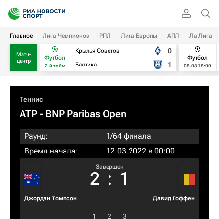
Главное
Лига Чемпионов
РПЛ
Лига Европы
АПЛ
Ла Лига
0
Крылья Советов
Матч-
Футбол
Футбол
центр
1
Балтика
2-й тайм
08.08 18:00
Теннис
ATP
- BNP Paribas Open
Раунд:
1/64 финала
Время начала:
12.03.2022 в 00:00
Завершен
2
:
1
Джордан Томпсон
Давид Гоффен
1
2
3