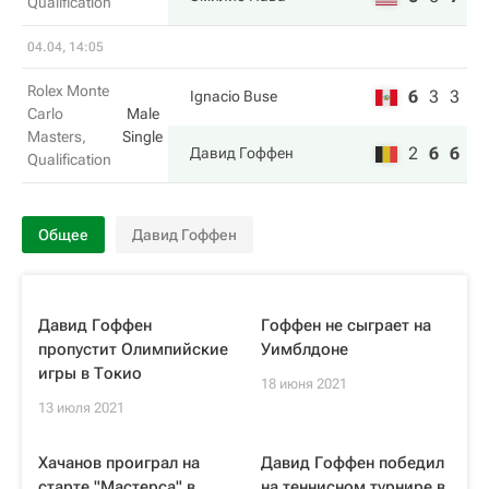
Qualification
04.04, 14:05
Rolex Monte
6
3
3
Ignacio Buse
Carlo
Male
Masters,
Single
2
6
6
Давид Гоффен
Qualification
Общее
Давид Гоффен
Давид Гоффен
Гоффен не сыграет на
пропустит Олимпийские
Уимблдоне
игры в Токио
18 июня 2021
13 июля 2021
Хачанов проиграл на
Давид Гоффен победил
старте "Мастерса" в
на теннисном турнире в