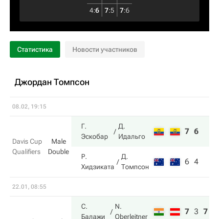
4
:
6
7
:
5
7
:
6
Статистика
Новости участников
Джордан Томпсон
08.02, 19:15
Г.
Д.
7
6
Эскобар
Идальго
Davis Cup
Male
Qualifiers
Double
Р.
Д.
6
4
Хидзиката
Томпсон
22.01, 08:55
С.
N.
7
3
7
Балажи
Oberleitner