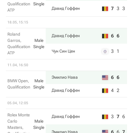
Qualification
Single
7
3
3
Давид Гоффен
ATP
18.05, 15:15
Roland
6
6
Давид Гоффен
Garros,
Male
Qualification
Single
3
1
Чун Син Цен
ATP
11.04, 16:50
6
6
Эмилио Нава
BMW Open,
Male
Qualification
Single
4
2
Давид Гоффен
05.04, 12:05
Rolex Monte
3
7
6
Давид Гоффен
Carlo
Male
Masters,
Single
6
6
7
Эмилио Нава