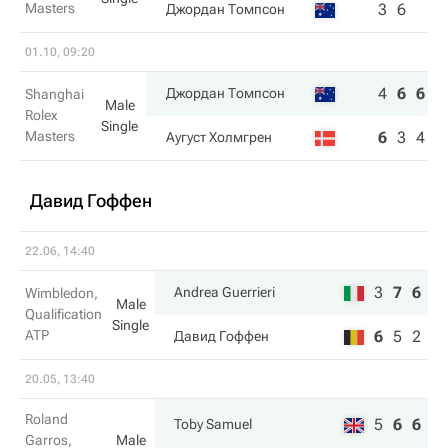
Masters
3
6
Джордан Томпсон
01.10, 09:20
4
6
6
Джордан Томпсон
Shanghai
Male
Rolex
Single
Masters
6
3
4
Аугуст Холмгрен
Давид Гоффен
22.06, 14:40
3
7
6
Andrea Guerrieri
Wimbledon,
Male
Qualification
Single
ATP
6
5
2
Давид Гоффен
20.05, 13:40
Roland
5
6
6
Toby Samuel
Garros,
Male