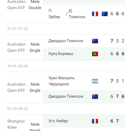
Australian
Male
Open ATP
Double
П.
Д.
6
6
6
Эрбер
Томпсон
21.01, 07:25
7
3
2
4
Джордан Томпсон
Australian
Male
Open ATP
Single
6
6
6
6
Нуну Боржеш
19.01, 05:30
Хуан Мануэль
7
5
1
1
Черундоло
Australian
Male
Open ATP
Single
6
7
6
6
Джордан Томпсон
03.10, 09:35
6
7
Уго Умбер
Shanghai
Male
Rolex
Single