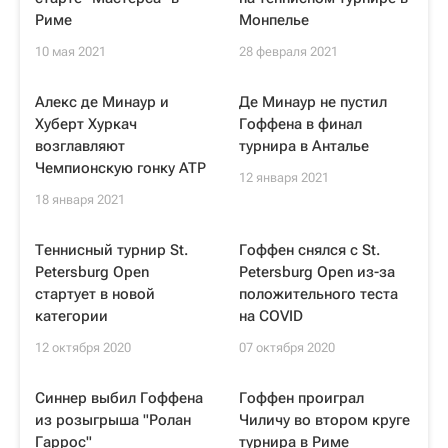
Риме
Монпелье
10 мая 2021
28 февраля 2021
Алекс де Минаур и
Де Минаур не пустил
Хуберт Хуркач
Гоффена в финал
возглавляют
турнира в Анталье
Чемпионскую гонку ATP
12 января 2021
18 января 2021
Теннисный турнир St.
Гоффен снялся с St.
Petersburg Open
Petersburg Open из-за
стартует в новой
положительного теста
категории
на COVID
12 октября 2020
07 октября 2020
Синнер выбил Гоффена
Гоффен проиграл
из розыгрыша "Ролан
Чиличу во втором круге
Гаррос"
турнира в Риме