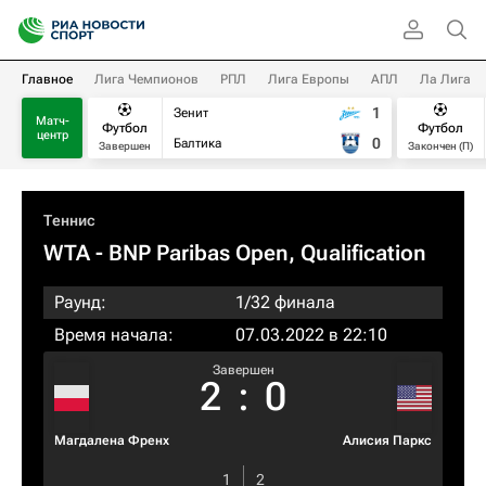
Главное
Лига Чемпионов
РПЛ
Лига Европы
АПЛ
Ла Лига
1
Зенит
Матч-
Футбол
Футбол
центр
0
Балтика
Завершен
Закончен (П)
Теннис
WTA
- BNP Paribas Open, Qualification
Раунд:
1/32 финала
Время начала:
07.03.2022 в 22:10
Завершен
2
:
0
Магдалена Френх
Алисия Паркс
1
2