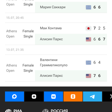
Open
Single
6
6
Мария Саккари
15.07, 20:45
7
2
5
Маи Хонтама
Athens
Female
Open
Single
6
6
7
Алисия Паркс
13.07, 21:35
Валентини
6
4
Грамматикопуло
Athens
Female
Open
Single
7
6
Алисия Паркс