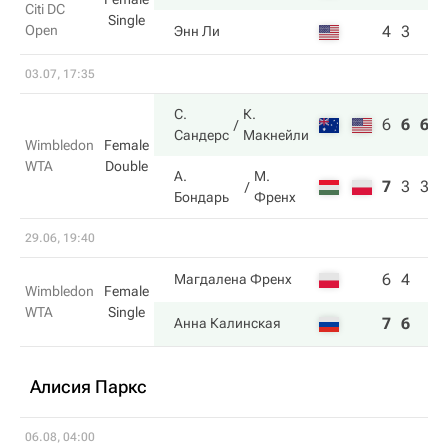
Citi DC
Single
Open
4
3
Энн Ли
03.07, 17:35
С.
К.
6
6
6
Сандерс
Макнейли
Wimbledon
Female
WTA
Double
А.
М.
7
3
3
Бондарь
Френх
29.06, 19:40
6
4
Магдалена Френх
Wimbledon
Female
WTA
Single
7
6
Анна Калинская
Алисия Паркс
06.08, 04:00