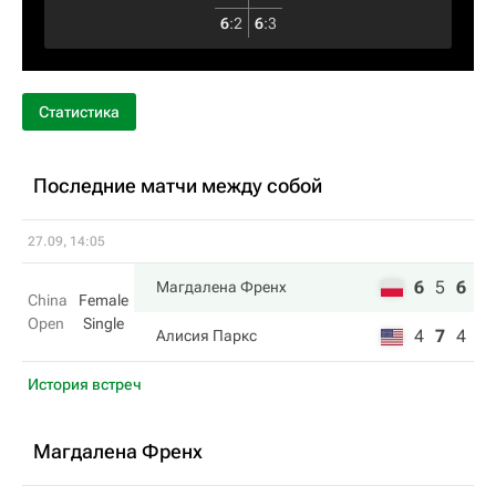
6
:
2
6
:
3
Статистика
Последние матчи между собой
27.09, 14:05
6
5
6
Магдалена Френх
China
Female
Open
Single
4
7
4
Алисия Паркс
История встреч
Магдалена Френх