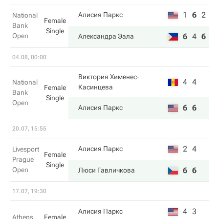
1
6
2
Алисия Паркс
National
Female
Bank
Single
Open
6
4
6
Александра Эала
04.08, 00:00
Виктория Хименес-
4
4
National
Касинцева
Female
Bank
Single
Open
6
6
Алисия Паркс
20.07, 15:55
2
4
Алисия Паркс
Livesport
Female
Prague
Single
Open
6
6
Люси Гавличкова
17.07, 19:30
4
3
Алисия Паркс
Athens
Female