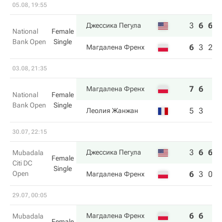
05.08, 19:55
3
6
6
Джессика Пегула
National
Female
Bank Open
Single
6
3
2
Магдалена Френх
03.08, 21:35
7
6
Магдалена Френх
National
Female
Bank Open
Single
5
3
Леолия Жанжан
30.07, 22:15
3
6
6
Джессика Пегула
Mubadala
Female
Citi DC
Single
Open
6
3
0
Магдалена Френх
29.07, 00:05
6
6
Магдалена Френх
Mubadala
Female