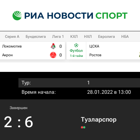
Серия А
Бундеслига
Лига 1
КХЛ
НХЛ
Евролига
НБА
0
Локомотив
ЦСКА
Футбол
0
Акрон
Ростов
1-й тайм
Тур:
1
Время начала:
28.01.2022 в 13:00
Завершен
2
:
6
Тузларспор