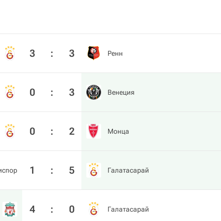
3
:
3
Ренн
0
:
3
Венеция
0
:
2
Монца
1
:
5
испор
Галатасарай
4
:
0
Галатасарай