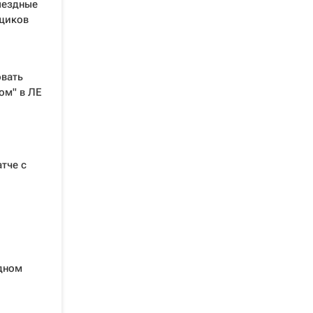
ыездные
ьщиков
овать
ом" в ЛЕ
тче с
дном