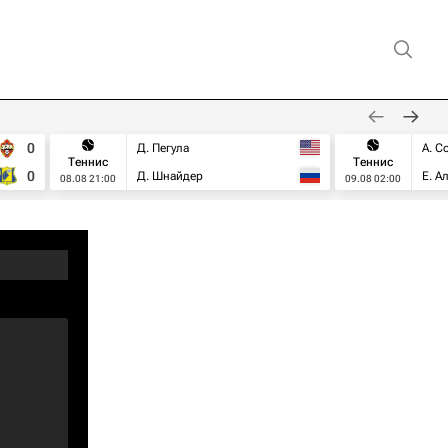
0
Д. Пегула
А. С
Теннис
Теннис
0
Д. Шнайдер
Е. А
08.08 21:00
09.08 02:00