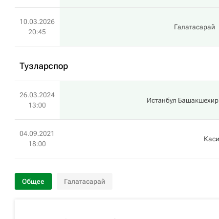
10.03.2026
Галатасарай
20:45
Тузларспор
26.03.2024
Истанбул Башакшехир
13:00
04.09.2021
Кас
18:00
Общее
Галатасарай