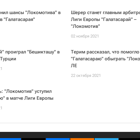
енил шансы "Локомотива" в
Шерер станет главным арбитр
в "Галатасарая"
Лиги Европы "Галатасарай" –
"Локомотив"
1
02 ноября 2021
й" проиграл "Бешикташу" в
Терим рассказал, что помогло
 Турции
"Галатасараю" обыграть "Локо
ЛЕ
21
22 октября 2021
: "Локомотив" уступил
ю" в матче Лиги Европы
21