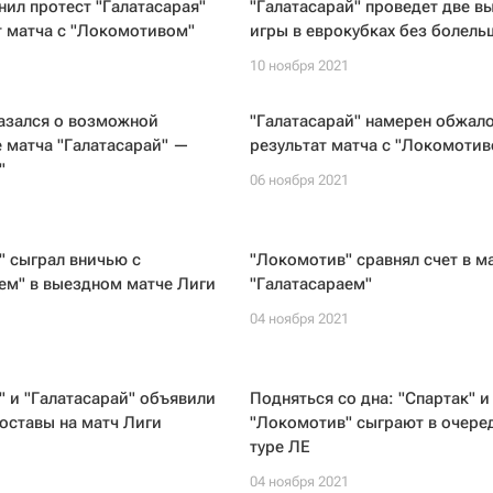
ил протест "Галатасарая"
"Галатасарай" проведет две в
т матча с "Локомотивом"
игры в еврокубках без болел
1
10 ноября 2021
азался о возможной
"Галатасарай" намерен обжал
 матча "Галатасарай" —
результат матча с "Локомотив
"
06 ноября 2021
1
 сыграл вничью с
"Локомотив" сравнял счет в ма
ем" в выездном матче Лиги
"Галатасараем"
04 ноября 2021
1
 и "Галатасарай" объявили
Подняться со дна: "Спартак" и
оставы на матч Лиги
"Локомотив" сыграют в очере
туре ЛЕ
1
04 ноября 2021