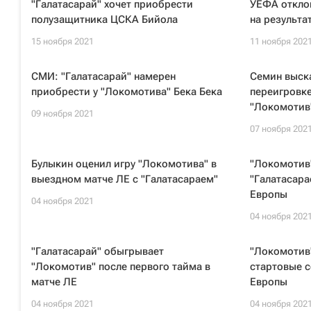
"Галатасарай" хочет приобрести
УЕФА отклон
полузащитника ЦСКА Бийола
на результа
15 ноября 2021
11 ноября 202
СМИ: "Галатасарай" намерен
Семин выск
приобрести у "Локомотива" Бека Бека
переигровке
"Локомотив
09 ноября 2021
07 ноября 202
Булыкин оценил игру "Локомотива" в
"Локомотив"
выездном матче ЛЕ с "Галатасараем"
"Галатасара
Европы
04 ноября 2021
04 ноября 202
"Галатасарай" обыгрывает
"Локомотив"
"Локомотив" после первого тайма в
стартовые с
матче ЛЕ
Европы
04 ноября 2021
04 ноября 202