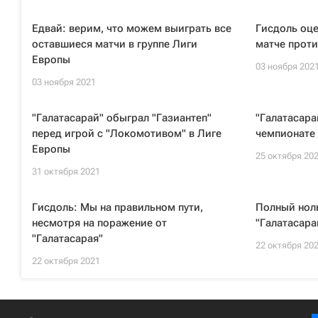
Едвай: верим, что можем выиграть все
Гисдоль оц
оставшиеся матчи в группе Лиги
матче проти
Европы
03 ноября 202
03 ноября 2021
"Галатасарай" обыграл "Газиантеп"
"Галатасара
перед игрой с "Локомотивом" в Лиге
чемпионате
Европы
25 октября 20
31 октября 2021
Гисдоль: Мы на правильном пути,
Полный ноль
несмотря на поражение от
"Галатасара
"Галатасарая"
22 октября 20
22 октября 2021