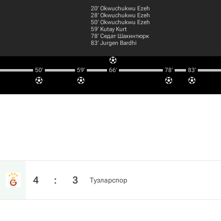
20‎’‎
Okwuchukwu Ezeh
28‎’‎
Okwuchukwu Ezeh
50‎’‎
Okwuchukwu Ezeh
59‎’‎
Kutay Kurt
78‎’‎
Седат Шахинтюрк
83‎’‎
Jurgen Bardhi
50‎’‎
59‎’‎
66‎’‎
78‎’‎
83‎’‎
4
:
3
Тузларспор