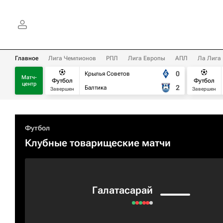
Главное
Лига Чемпионов
РПЛ
Лига Европы
АПЛ
Ла Лига
0
Крылья Советов
Матч-
Футбол
Футбол
центр
2
Балтика
Завершен
Завершен
Футбол
Клубные товарищеские матчи
Галатасарай