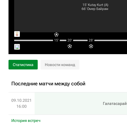
15‎’‎
Kutay Kurt
(А)
66‎’‎
Омер Байрам
15‎’‎
20‎’‎
28‎’‎
Статистика
Новости команд
Последние матчи между собой
09.10.2021
Галатасарай
16:00
История встреч