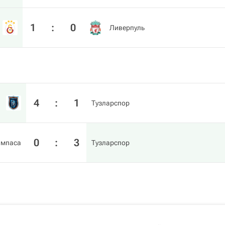
1
:
0
Ливерпуль
4
:
1
Тузларспор
0
:
3
импаса
Тузларспор