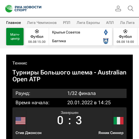
Главное
Лига Чемпионов
РПЛ
Лига Европы
АПЛ
Ла Лига
Крылья Советов
Матч-
Футбол
Футбол
центр
Балтика
08.08 15:30
08.08 18:00
Теннис
Турниры Большого шлема
- Australian
Open ATP
Раунд:
1/32 финала
Время начала:
20.01.2022 в 14:25
Завершен
0
:
3
Стив Джонсон
Янник Синнер