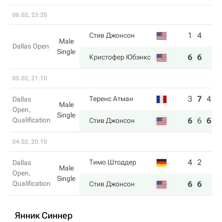
06.02, 23:20
1
4
Стив Джонсон
Male
Dallas Open
Single
6
6
Кристофер Юбэнкс
05.02, 21:10
3
7
4
Теренс Атман
Dallas
Male
Open,
Single
Qualification
6
6
6
Стив Джонсон
04.02, 20:10
4
2
Тимо Штоддер
Dallas
Male
Open,
Single
Qualification
6
6
Стив Джонсон
Янник Синнер