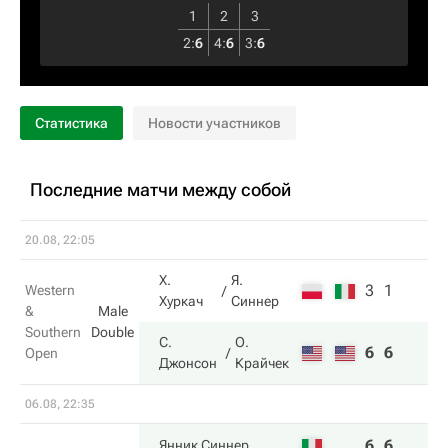
1
2
3
2
:
6
4
:
6
3
:
6
Статистика
Новости участников
Последние матчи между собой
20.08, 22:05
Х.
Я.
3
1
Western
Хуркач
Синнер
&
Male
Southern
Double
С.
О.
6
6
Open
Джонсон
Крайчек
06.08, 22:35
6
6
Янник Синнер