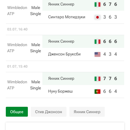
6
7
6
Янник Синнер
Wimbledon
Male
ATP
Single
3
6
3
Синтаро Мотидзуки
03.07, 16:40
6
6
6
Янник Синнер
Wimbledon
Male
ATP
Single
4
3
4
Дженсон Бруксби
01.07, 15:40
7
7
6
Янник Синнер
Wimbledon
Male
ATP
Single
6
6
4
Нуну Боржеш
Общее
Стив Джонсон
Янник Синнер