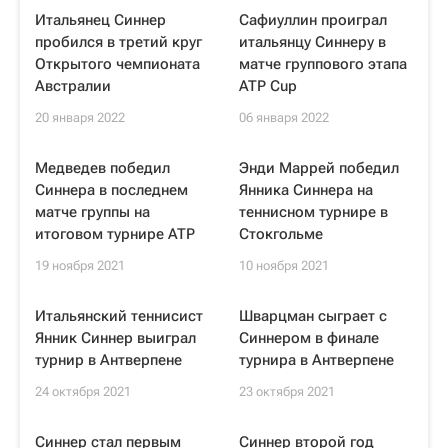
Итальянец Синнер
Сафиуллин проиграл
пробился в третий круг
итальянцу Синнеру в
Открытого чемпионата
матче группового этапа
Австралии
ATP Cup
20 января 2022
06 января 2022
Медведев победил
Энди Маррей победил
Синнера в последнем
Янника Синнера на
матче группы на
теннисном турнире в
итоговом турнире ATP
Стокгольме
19 ноября 2021
10 ноября 2021
Итальянский теннисист
Шварцман сыграет с
Янник Синнер выиграл
Синнером в финале
турнир в Антверпене
турнира в Антверпене
24 октября 2021
23 октября 2021
Синнер стал первым
Синнер второй год