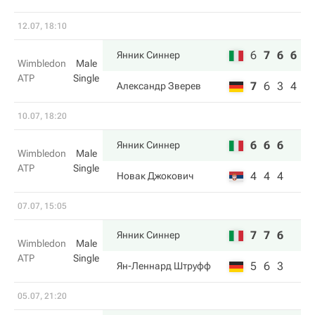
12.07, 18:10
6
7
6
6
Янник Синнер
Wimbledon
Male
ATP
Single
7
6
3
4
Александр Зверев
10.07, 18:20
6
6
6
Янник Синнер
Wimbledon
Male
ATP
Single
4
4
4
Новак Джокович
07.07, 15:05
7
7
6
Янник Синнер
Wimbledon
Male
ATP
Single
5
6
3
Ян-Леннард Штруфф
05.07, 21:20