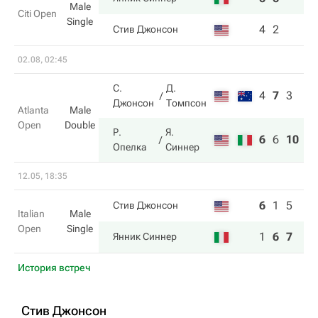
Male
Citi Open
Single
4
2
Стив Джонсон
02.08, 02:45
С.
Д.
4
7
3
Джонсон
Томпсон
Atlanta
Male
Open
Double
Р.
Я.
6
6
10
Опелка
Синнер
12.05, 18:35
6
1
5
Стив Джонсон
Italian
Male
Open
Single
1
6
7
Янник Синнер
История встреч
Стив Джонсон