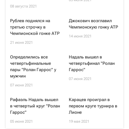
08 августа 2021
Рублев поднялся на
Джокович возглавил
третью строчку в
Чемпионскую гонку ATP
Чемпионской гонке АТР
14 июня 2021
21 июня 2021
Определились все
Надаль вышел в
четвертьфинальные
четвертьфинал "Ролан
пары "Ролан Гаррос" у
Гаррос"
мужчин
07 июня 2021
07 июня 2021
Рафаэль Надаль вышел
Карацев проиграл в
в четвертый круг "Ролан
первом круге турнира в
Гаррос"
Лионе
05 июня 2021
19 мая 2021