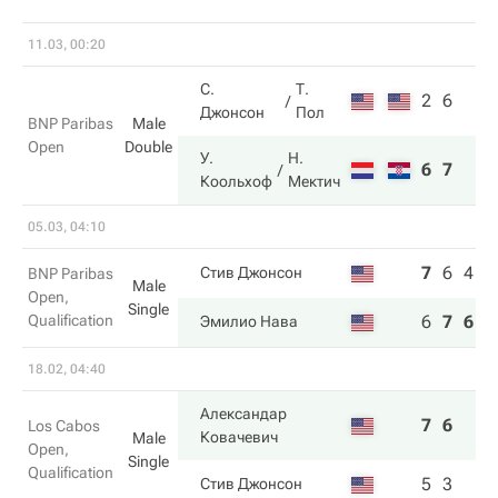
11.03, 00:20
С.
Т.
2
6
Джонсон
Пол
BNP Paribas
Male
Open
Double
У.
Н.
6
7
Коольхоф
Мектич
05.03, 04:10
7
6
4
Стив Джонсон
BNP Paribas
Male
Open,
Single
Qualification
6
7
6
Эмилио Нава
18.02, 04:40
Александар
7
6
Los Cabos
Ковачевич
Male
Open,
Single
Qualification
5
3
Стив Джонсон