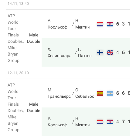
14.11, 13:40
ATP
У.
Н.
World
6
3
10
Коольхоф
Мектич
Tour
Finals
Male
Doubles,
Double
Mike
Х.
Г.
4
6
12
Bryan
Хелиоваара
Паттен
Group
12.11, 20:10
ATP
М.
О.
World
6
6
8
Гранольерс
Себальос
Tour
Finals
Male
Doubles,
Double
Mike
У.
Н.
4
7
10
Bryan
Коольхоф
Мектич
Group