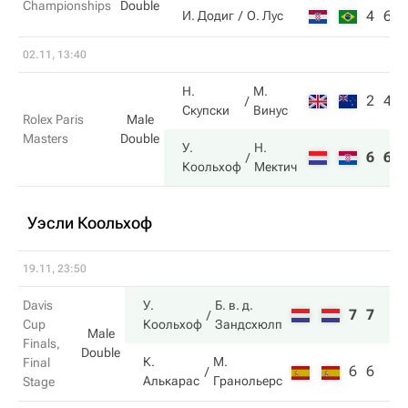
Championships
Double
4
6
И. Додиг
О. Лус
02.11, 13:40
Н.
М.
2
4
Скупски
Винус
Rolex Paris
Male
Masters
Double
У.
Н.
6
6
Коольхоф
Мектич
Уэсли Коольхоф
19.11, 23:50
Davis
У.
Б. в. д.
7
7
Cup
Коольхоф
Зандсхюлп
Male
Finals,
Double
К.
М.
Final
6
6
Алькарас
Гранольерс
Stage