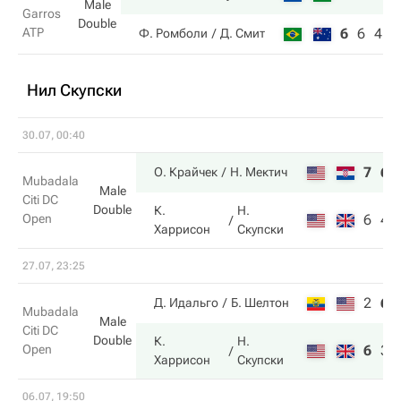
Male
Garros
Double
ATP
6
6
4
Ф. Ромболи
Д. Смит
Нил Скупски
30.07, 00:40
7
6
О. Крайчек
Н. Мектич
Mubadala
Male
Citi DC
Double
К.
Н.
Open
6
4
Харрисон
Скупски
27.07, 23:25
2
6
Д. Идальго
Б. Шелтон
Mubadala
Male
Citi DC
Double
К.
Н.
Open
6
3
Харрисон
Скупски
06.07, 19:50