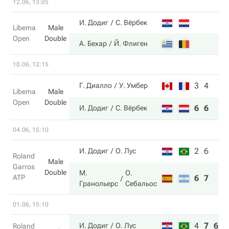
12.06, 13:05
И. Додиг
С. Вёрбек
Libema
Male
Open
Double
А. Бехар
Й. Флиген
10.06, 12:15
3
4
Г. Диалло
У. Умбер
Libema
Male
Open
Double
6
6
И. Додиг
С. Вёрбек
04.06, 15:10
2
6
И. Додиг
О. Лус
Roland
Male
Garros
Double
М.
О.
ATP
6
7
Гранольерс
Себальос
01.06, 15:10
4
7
6
И. Додиг
О. Лус
Roland