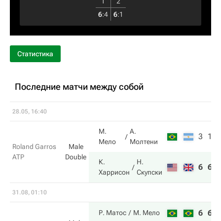
1
2
6
:
4
6
:
1
Статистика
Последние матчи между собой
28.05, 16:40
М.
А.
3
1
Мело
Молтени
Roland Garros
Male
ATP
Double
К.
Н.
6
6
Харрисон
Скупски
31.08, 01:10
6
6
Р. Матос
М. Мело