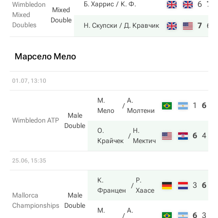
6
7
Б. Харрис
К. Ф.
Wimbledon
Mixed
Mixed
Double
Doubles
7
6
Н. Скупски
Д. Кравчик
Марсело Мело
01.07, 13:10
М.
А.
1
6
2
Мело
Молтени
Male
Wimbledon ATP
Double
О.
Н.
6
4
6
Крайчек
Мектич
25.06, 15:35
К.
Р.
3
6
1
Францен
Хаасе
Mallorca
Male
Championships
Double
М.
А.
6
3
1