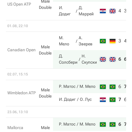
Male
US Open ATP
Double
И.
Д.
4
3
Додиг
Маррей
01.08, 22:10
М.
А.
3
4
Мело
Зверев
Male
Canadian Open
Double
Д.
Н.
6
6
Солсбери
Скупски
02.07, 15:15
6
7
Р. Матос
М. Мело
Male
Wimbledon ATP
Double
7
6
И. Додиг
О. Лус
23.06, 13:10
6
7
Р. Матос
М. Мело
Mallorca
Male