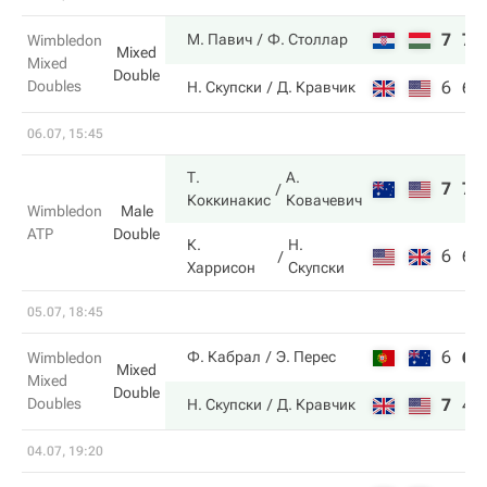
7
7
М. Павич
Ф. Столлар
Wimbledon
Mixed
Mixed
Double
Doubles
6
6
Н. Скупски
Д. Кравчик
06.07, 15:45
Т.
А.
7
7
Коккинакис
Ковачевич
Wimbledon
Male
ATP
Double
К.
Н.
6
6
Харрисон
Скупски
05.07, 18:45
6
6
Ф. Кабрал
Э. Перес
Wimbledon
Mixed
Mixed
Double
Doubles
7
4
Н. Скупски
Д. Кравчик
04.07, 19:20