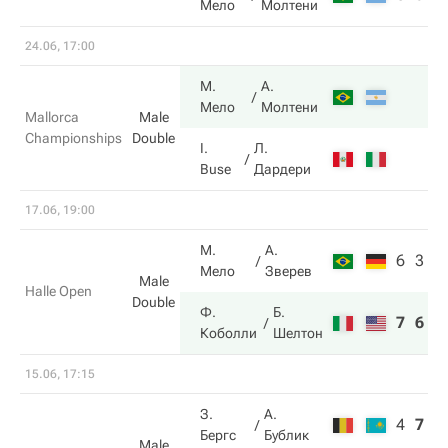
Мело
Молтени
24.06, 17:00
М.
А.
Мело
Молтени
Mallorca
Male
Championships
Double
I.
Л.
Buse
Дардери
17.06, 19:00
М.
А.
6
3
Мело
Зверев
Male
Halle Open
Double
Ф.
Б.
7
6
Коболли
Шелтон
15.06, 17:15
З.
А.
4
7
5
Бергс
Бублик
Male