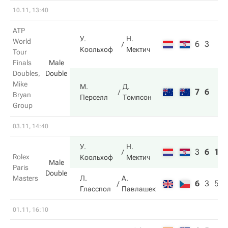
10.11, 13:40
ATP
У.
Н.
World
6
3
Коольхоф
Мектич
Tour
Finals
Male
Doubles,
Double
Mike
М.
Д.
7
6
Bryan
Перселл
Томпсон
Group
03.11, 14:40
У.
Н.
3
6
10
Rolex
Коольхоф
Мектич
Male
Paris
Double
Masters
Л.
А.
6
3
5
Гласспол
Павлашек
01.11, 16:10