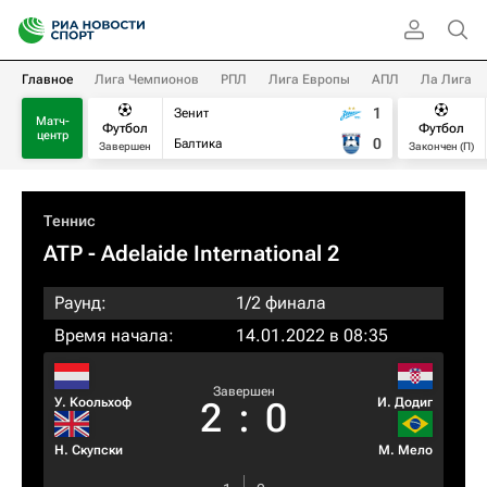
Главное
Лига Чемпионов
РПЛ
Лига Европы
АПЛ
Ла Лига
1
Зенит
Матч-
Футбол
Футбол
центр
0
Балтика
Завершен
Закончен (П)
Теннис
ATP
- Adelaide International 2
Раунд:
1/2 финала
Время начала:
14.01.2022 в 08:35
Завершен
У. Коольхоф
И. Додиг
2
:
0
Н. Скупски
М. Мело