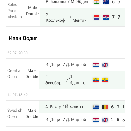
6
5
Р. Бопанна
М. Эбден
Rolex
Male
Paris
Double
У.
Н.
Masters
7
7
Коольхоф
Мектич
Иван Додиг
22.07, 20:30
И. Додиг
Д. Маррей
Croatia
Male
Open
Double
Г.
Д.
Эскобар
Идальго
14.07, 13:40
6
3
10
А. Бехар
Й. Флиген
Swedish
Male
Open
Double
2
6
5
И. Додиг
Д. Маррей