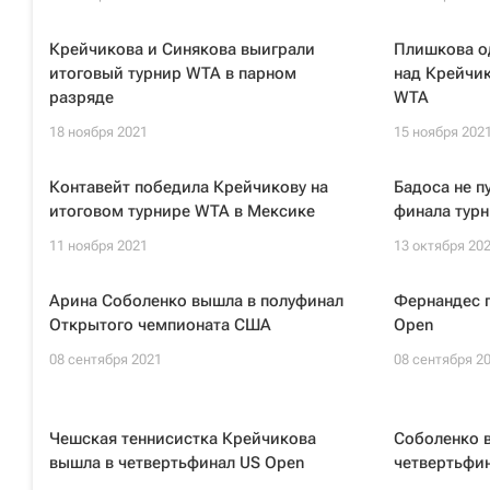
Крейчикова и Синякова выиграли
Плишкова о
итоговый турнир WTA в парном
над Крейчик
разряде
WTA
18 ноября 2021
15 ноября 202
Контавейт победила Крейчикову на
Бадоса не п
итоговом турнире WTA в Мексике
финала турн
11 ноября 2021
13 октября 20
Арина Соболенко вышла в полуфинал
Фернандес 
Открытого чемпионата США
Open
08 сентября 2021
08 сентября 2
Чешская теннисистка Крейчикова
Соболенко в
вышла в четвертьфинал US Open
четвертьфи