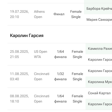
Барбора Крейч
19.07.2026,
Athens
Female
Финал
20:10
Open
Single
Мария Саккари
Каролин Гарсия
Камилла Рахи
25.08.2025,
US Open
1/64
Female
21:05
WTA
финала
Single
Каролин Гарс
Каролин Гарс
11.08.2025,
Cincinnati
1/32
Female
03:40
Open
финала
Single
Каролина Мух
Сонай Картал
08.08.2025,
Cincinnati
1/64
Female
18:10
Open
финала
Single
Каролин Гарс