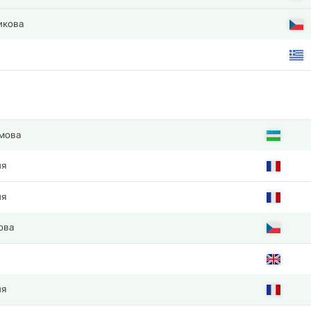
икова
мова
ия
ия
ова
ия