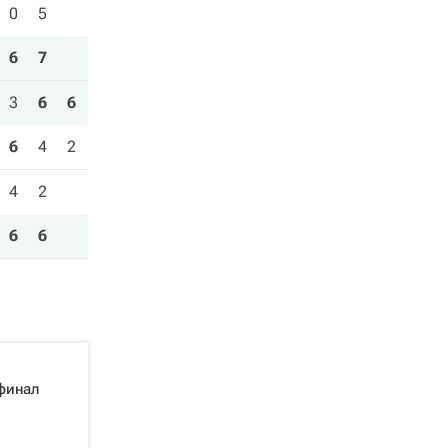
0
5
6
7
3
6
6
6
4
2
4
2
6
6
финал