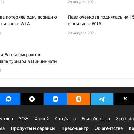
021
29 августа 2021
ва потеряла одну позицию
Павлюченкова поднялась на 15
кой гонке WTA
в рейтинге WTA
1
23 августа 2021
и Барти сыграют в
але турнира в Цинциннати
1
иатлон
ЗОЖ
Хоккей
Авто/мото
Единоборства
Sport sto
ма
Продукты и сервисы
Пресс-центр
Об агентстве
Ко