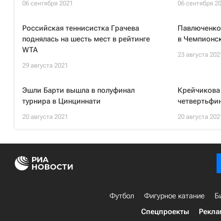
06 сентября 2021
06 сентября 2
Российская теннисистка Грачева
Павлюченко
поднялась на шесть мест в рейтинге
в Чемпионс
WTA
23 августа 202
29 августа 2021
Эшли Барти вышла в полуфинал
Крейчикова 
турнира в Цинциннати
четвертьфин
20 августа 2021
20 августа 202
Футбол
Фигурное катание
Б
Спецпроекты
Рекла