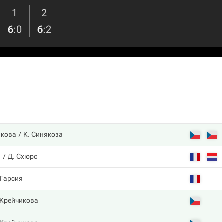
1
2
6
:
0
6
:
2
икова
К. Синякова
я
Д. Схюрс
 Гарсия
 Крейчикова