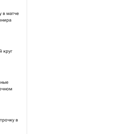
 в матче
рнира
й круг
ьные
очном
трочку в