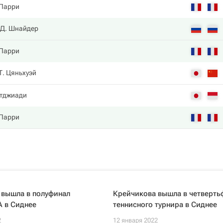
 Парри
Д. Шнайдер
 Парри
Т. Цяньхуэй
утджиади
 Парри
 вышла в полуфинал
Крейчикова вышла в четверть
A в Сиднее
теннисного турнира в Сиднее
2
12 января 2022