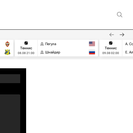
Д. Пегула
А. С
Теннис
Теннис
Д. Шнайдер
Е. А
08.08 21:00
09.08 02:00