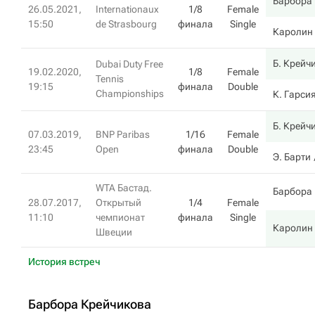
Барбора
26.05.2021,
Internationaux
1/8
Female
15:50
de Strasbourg
финала
Single
Каролин
Б. Крейч
Dubai Duty Free
19.02.2020,
1/8
Female
Tennis
19:15
финала
Double
Championships
К. Гарси
Б. Крейч
07.03.2019,
BNP Paribas
1/16
Female
23:45
Open
финала
Double
Э. Барти
WTA Бастад.
Барбора
28.07.2017,
Открытый
1/4
Female
11:10
чемпионат
финала
Single
Каролин
Швеции
История встреч
Барбора Крейчикова