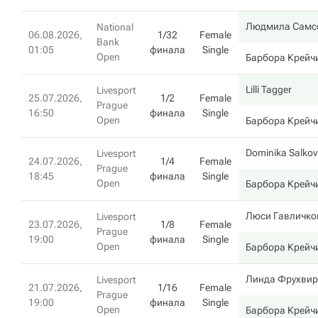
Людмила Самс
National
06.08.2026,
1/32
Female
Bank
01:05
финала
Single
Open
Барбора Крейч
Lilli Tagger
Livesport
25.07.2026,
1/2
Female
Prague
16:50
финала
Single
Open
Барбора Крейч
Dominika Salko
Livesport
24.07.2026,
1/4
Female
Prague
18:45
финала
Single
Open
Барбора Крейч
Люси Гавличко
Livesport
23.07.2026,
1/8
Female
Prague
19:00
финала
Single
Open
Барбора Крейч
Линда Фрухвир
Livesport
21.07.2026,
1/16
Female
Prague
19:00
финала
Single
Open
Барбора Крейч