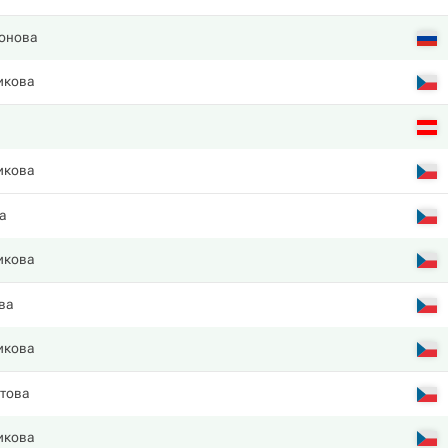
онова
икова
икова
va
икова
ва
икова
това
икова