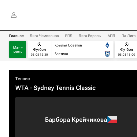
Главное
Лига Чемпионов
РПЛ
Лига Европы
АПЛ
Ла Лига
Крылья Советов
Матч-
Футбол
Футбол
центр
Балтика
08.08 15:30
08.08 18:00
Теннис
WTA
- Sydney Tennis Classic
Барбора Крейчикова