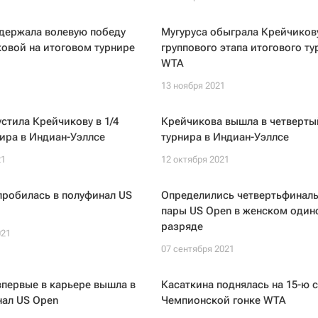
держала волевую победу
Мугуруса обыграла Крейчикову
овой на итоговом турнире
группового этапа итогового ту
WTA
1
13 ноября 2021
устила Крейчикову в 1/4
Крейчикова вышла в четверты
ира в Индиан-Уэллсе
турнира в Индиан-Уэллсе
21
12 октября 2021
пробилась в полуфинал US
Определились четвертьфинал
пары US Open в женском один
разряде
021
07 сентября 2021
первые в карьере вышла в
Касаткина поднялась на 15-ю с
нал US Open
Чемпионской гонке WTA