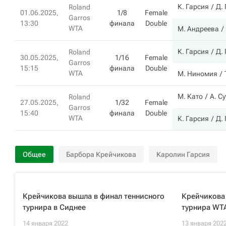
К. Гарсия
Д.
Roland
01.06.2025,
1/8
Female
Garros
13:30
финала
Double
WTA
М. Андреева
К. Гарсия
Д.
Roland
30.05.2025,
1/16
Female
Garros
15:15
финала
Double
WTA
М. Ниномия
М. Като
А. С
Roland
27.05.2025,
1/32
Female
Garros
15:40
финала
Double
WTA
К. Гарсия
Д.
Общее
Барбора Крейчикова
Каролин Гарсия
Крейчикова вышла в финал теннисного
Крейчикова
турнира в Сиднее
турнира WT
14 января 2022
13 января 202