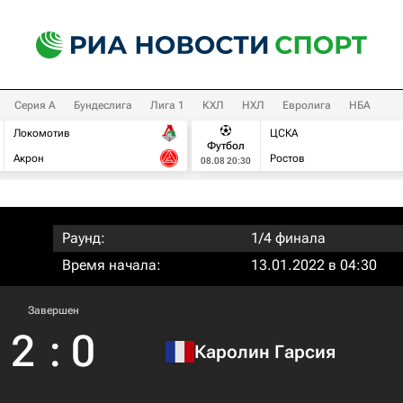
Серия А
Бундеслига
Лига 1
КХЛ
НХЛ
Евролига
НБА
Локомотив
ЦСКА
Футбол
Акрон
Ростов
08.08 20:30
Раунд:
1/4 финала
Время начала:
13.01.2022 в 04:30
Завершен
2
:
0
Каролин Гарсия