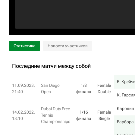
Статистика
Новости участников
Последние матчи между собой
Б. Крейч
11.09.2023,
San Diego
1/8
Female
21:40
Open
финала
Double
К. Гарси
Каролин
Dubai Duty Free
14.02.2022,
1/16
Female
Tennis
13:10
финала
Single
Championships
Барбора