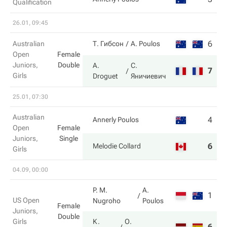
Qualification
26.01, 09:45
6
6
Australian
Т. Гибсон
A. Poulos
Open
Female
Juniors,
Double
A.
С.
7
1
Girls
Droguet
Яничиевич
25.01, 07:30
Australian
4
0
Annerly Poulos
Open
Female
Juniors,
Single
6
6
Melodie Collard
Girls
04.09, 00:00
P. M.
A.
1
0
US Open
Nugroho
Poulos
Female
Juniors,
Double
Girls
K.
О.
6
6