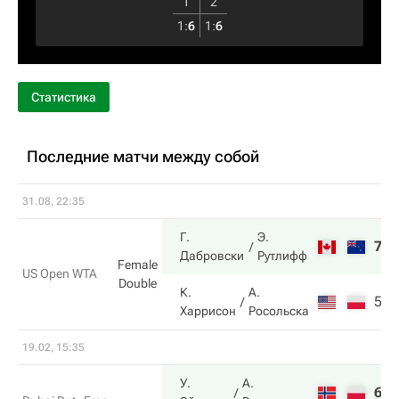
1
2
1
:
6
1
:
6
Статистика
Последние матчи между собой
31.08, 22:35
Г.
Э.
7
6
Дабровски
Рутлифф
Female
US Open WTA
Double
К.
А.
5
4
Харрисон
Росольска
19.02, 15:35
У.
А.
6
7