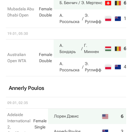
6
6
Б. Бенчич
Э. Мертенс
Mubadala Abu
Female
Dhabi Open
Double
А.
Э.
1
1
Росольска
Рутлифф
19.01, 05:30
А.
Г.
6
6
Бондарь
Миннен
Australian
Female
Open WTA
Double
А.
Э.
4
1
Росольска
Рутлифф
Annerly Poulos
09.01, 02:35
Adelaide
6
6
Лорен Дэвис
International
Female
2,
Single
3
3
Annerly Poulos