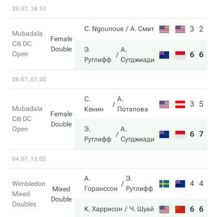
29.07, 18:10
3
2
C. Ngounoue
А. Смит
Mubadala
Female
Citi DC
Double
Э.
А.
Open
6
6
Рутлифф
Сутджиади
28.07, 01:20
С.
А.
3
5
Mubadala
Кенин
Потапова
Female
Citi DC
Double
Open
Э.
А.
6
7
Рутлифф
Сутджиади
04.07, 13:05
А.
Э.
4
4
Wimbledon
Горанссон
Рутлифф
Mixed
Mixed
Double
Doubles
6
6
К. Харрисон
Ч. Шуай