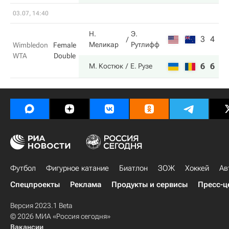
03.07, 14:40
Н.
Э.
3
4
Меликар
Рутлифф
Wimbledon
Female
WTA
Double
6
6
М. Костюк
Е. Рузе
Футбол
Фигурное катание
Биатлон
ЗОЖ
Хоккей
Ав
Спецпроекты
Реклама
Продукты и сервисы
Пресс-ц
Версия 2023.1 Beta
© 2026 МИА «Россия сегодня»
Вакансии