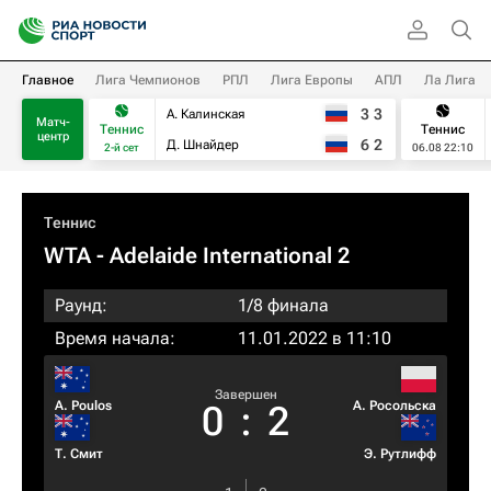
Главное
Лига Чемпионов
РПЛ
Лига Европы
АПЛ
Ла Лига
3
3
А. Калинская
Матч-
Теннис
Теннис
центр
6
2
Д. Шнайдер
2-й сет
06.08 22:10
Теннис
WTA
- Adelaide International 2
Раунд:
1/8 финала
Время начала:
11.01.2022 в 11:10
Завершен
A. Poulos
А. Росольска
0
:
2
Т. Смит
Э. Рутлифф