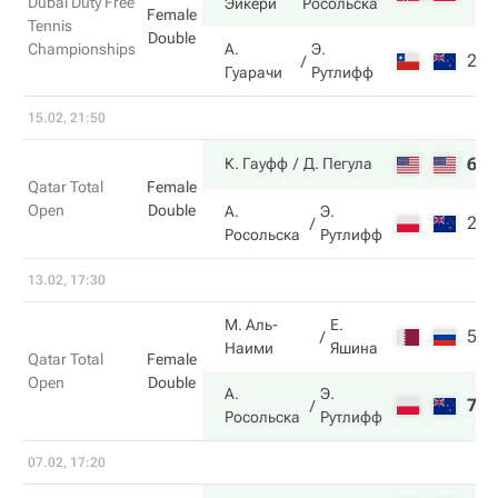
Dubai Duty Free
Эйкери
Росольска
Female
Tennis
Double
Championships
А.
Э.
2
6
Гуарачи
Рутлифф
15.02, 21:50
6
7
К. Гауфф
Д. Пегула
Qatar Total
Female
Open
Double
А.
Э.
2
6
Росольска
Рутлифф
13.02, 17:30
М. Аль-
Е.
5
2
Наими
Яшина
Qatar Total
Female
Open
Double
А.
Э.
7
6
Росольска
Рутлифф
07.02, 17:20