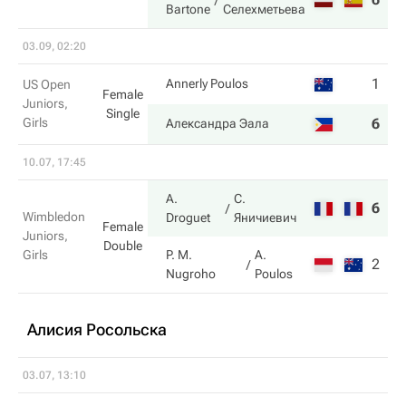
Bartone
Селехметьева
03.09, 02:20
1
2
Annerly Poulos
US Open
Female
Juniors,
Single
Girls
6
6
Александра Эала
10.07, 17:45
A.
С.
6
6
Wimbledon
Droguet
Яничиевич
Female
Juniors,
Double
Girls
P. M.
A.
2
4
Nugroho
Poulos
Алисия Росольска
03.07, 13:10