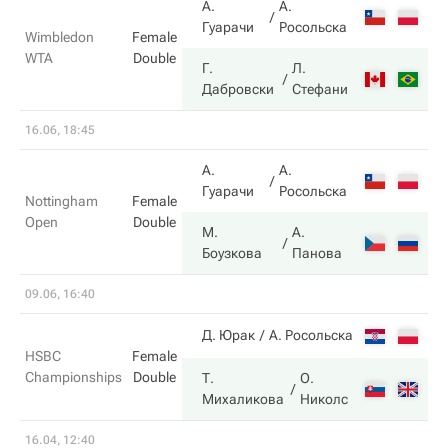
А.
А.
2
Гуарачи
Росольска
Wimbledon
Female
WTA
Double
Г.
Л.
6
Дабровски
Стефани
16.06, 18:45
А.
А.
0
Гуарачи
Росольска
Nottingham
Female
Open
Double
М.
А.
6
Боузкова
Панова
09.06, 16:40
7
Д. Юрак
А. Росольска
HSBC
Female
Championships
Double
Т.
О.
5
Михаликова
Николс
16.04, 12:40