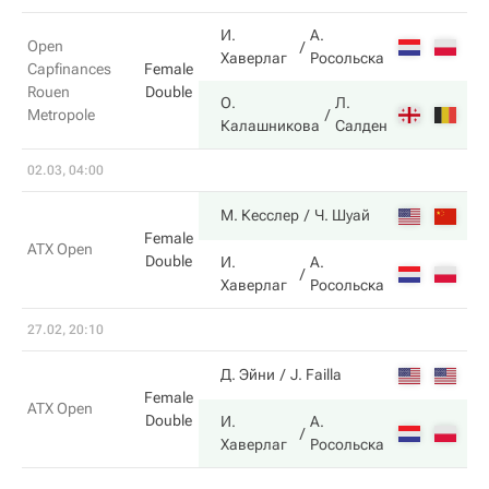
И.
А.
6
Open
Хаверлаг
Росольска
Capfinances
Female
Rouen
Double
О.
Л.
3
Metropole
Калашникова
Салден
02.03, 04:00
7
М. Кесслер
Ч. Шуай
Female
ATX Open
Double
И.
А.
5
Хаверлаг
Росольска
27.02, 20:10
3
Д. Эйни
J. Failla
Female
ATX Open
Double
И.
А.
6
Хаверлаг
Росольска