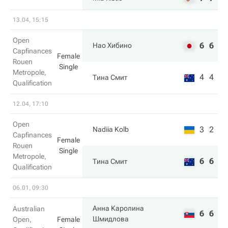
13.04, 15:15
Open
6
6
Нао Хибино
Capfinances
Female
Rouen
Single
Metropole,
4
4
Тина Смит
Qualification
12.04, 17:10
Open
3
2
Nadiia Kolb
Capfinances
Female
Rouen
Single
Metropole,
6
6
Тина Смит
Qualification
06.01, 09:30
Анна Каролина
Australian
6
6
Шмидлова
Open,
Female