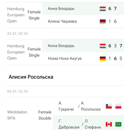
6
7
Анна Бондарь
Hamburg
Female
European
Single
Open
1
6
Алина Чараева
22.07, 20:10
6
3
7
Анна Бондарь
Hamburg
Female
European
Single
Open
1
6
5
Нома Ноха Акугуе
Алисия Росольска
03.07, 13:10
А.
А.
2
Гуарачи
Росольска
Wimbledon
Female
WTA
Double
Г.
Л.
6
Дабровски
Стефани