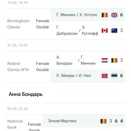
19.06, 16:30
6
6
Г. Миннен
Х. Уотсон
Birmingham
Female
Classic
Double
Г.
Э.
3
2
Дабровски
Рутлифф
31.05, 13:55
А.
Г.
3
2
Бондарь
Миннен
Roland
Female
Garros WTA
Double
6
6
У. Эйкери
И. Нил
Анна Бондарь
05.08, 23:45
3
6
6
Элизе Мертенс
National
Female
Bank
Single