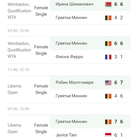
6
6
Ирина Шиманович
Wimbledon,
Female
Qualification
Single
WTA
4
2
Греетье Миннен
23.06, 13:05
6
6
Греетье Миннен
Wimbledon,
Female
Qualification
Single
WTA
3
1
Фиона Ферро
11.06, 12:10
6
7
Робин Монтгомери
Libema
Female
Open
Single
4
6
Греетье Миннен
09.06, 13:00
7
6
Греетье Миннен
Libema
Female
Open
Single
6
1
Janice Tjen