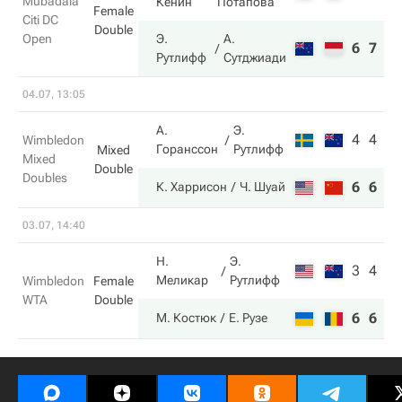
Mubadala
Кенин
Потапова
Female
Citi DC
Double
Open
Э.
А.
6
7
Рутлифф
Сутджиади
04.07, 13:05
А.
Э.
4
4
Wimbledon
Горанссон
Рутлифф
Mixed
Mixed
Double
Doubles
6
6
К. Харрисон
Ч. Шуай
03.07, 14:40
Н.
Э.
3
4
Меликар
Рутлифф
Wimbledon
Female
WTA
Double
6
6
М. Костюк
Е. Рузе