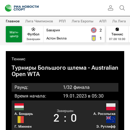
Главное
Лига Чемпионов
РПЛ
Лига Европы
АПЛ
Ла Лига
2
Бавария
Матч-
Футбол
Теннис
центр
1
Астон Вилла
Завершен
07.08 18:00
Теннис
Турниры Большого шлема
- Australian
Open WTA
Раунд:
1/32 финала
Время начала:
19.01.2023 в 05:30
Завершен
А. Бондарь
А. Росольска
2
:
0
Г. Миннен
Э. Рутлифф