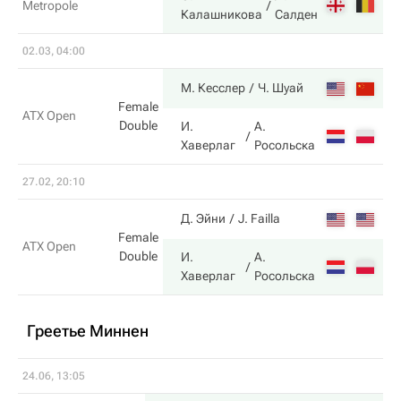
3
Metropole
Калашникова
Салден
02.03, 04:00
7
М. Кесслер
Ч. Шуай
Female
ATX Open
Double
И.
А.
5
Хаверлаг
Росольска
27.02, 20:10
3
Д. Эйни
J. Failla
Female
ATX Open
Double
И.
А.
6
Хаверлаг
Росольска
Греетье Миннен
24.06, 13:05