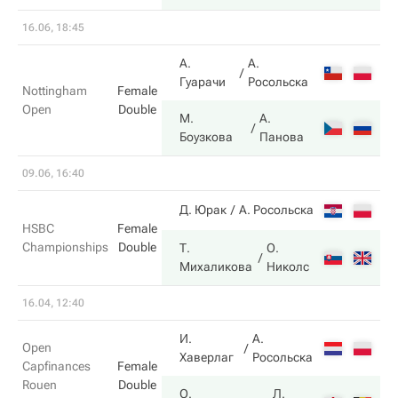
16.06, 18:45
А.
А.
0
Гуарачи
Росольска
Nottingham
Female
Open
Double
М.
А.
6
Боузкова
Панова
09.06, 16:40
7
Д. Юрак
А. Росольска
HSBC
Female
Championships
Double
Т.
О.
5
Михаликова
Николс
16.04, 12:40
И.
А.
6
Open
Хаверлаг
Росольска
Capfinances
Female
Rouen
Double
О.
Л.