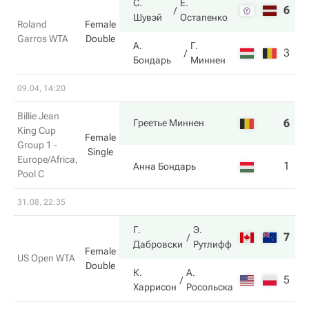
С.
Е.
6
3
Шувэй
Остапенко
Roland
Female
Garros WTA
Double
А.
Г.
3
6
Бондарь
Миннен
09.04, 14:20
Billie Jean
6
6
Греетье Миннен
King Cup
Female
Group 1 -
Single
Europe/Africa,
1
2
Анна Бондарь
Pool C
31.08, 22:35
Г.
Э.
7
6
Дабровски
Рутлифф
Female
US Open WTA
Double
К.
А.
5
4
Харрисон
Росольска