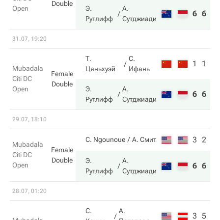
Double
Open
Э.
А.
6
6
Рутлифф
Сутджиади
31.07, 19:20
Т.
С.
1
1
Mubadala
Цяньхуэй
Ифань
Female
Citi DC
Double
Open
Э.
А.
6
6
Рутлифф
Сутджиади
29.07, 18:10
3
2
C. Ngounoue
А. Смит
Mubadala
Female
Citi DC
Double
Э.
А.
Open
6
6
Рутлифф
Сутджиади
28.07, 01:20
С.
А.
3
5