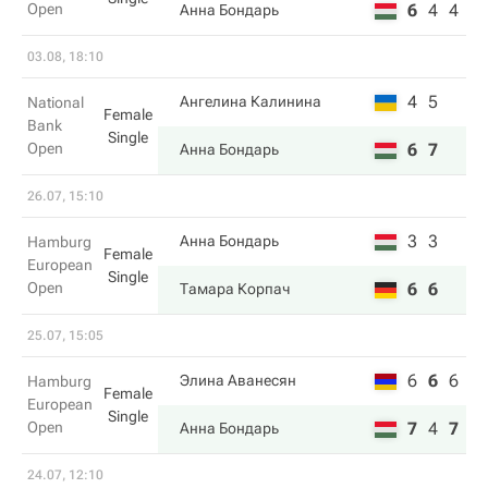
Open
6
4
4
Анна Бондарь
03.08, 18:10
4
5
Ангелина Калинина
National
Female
Bank
Single
Open
6
7
Анна Бондарь
26.07, 15:10
3
3
Анна Бондарь
Hamburg
Female
European
Single
Open
6
6
Тамара Корпач
25.07, 15:05
6
6
6
Элина Аванесян
Hamburg
Female
European
Single
Open
7
4
7
Анна Бондарь
24.07, 12:10