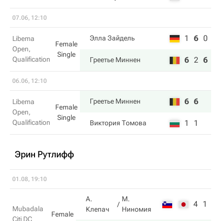
07.06, 12:10
1
6
0
Элла Зайдель
Libema
Female
Open,
Single
Qualification
6
2
6
Греетье Миннен
06.06, 12:10
6
6
Греетье Миннен
Libema
Female
Open,
Single
Qualification
1
1
Виктория Томова
Эрин Рутлифф
01.08, 19:10
А.
М.
4
1
Mubadala
Клепач
Ниномия
Female
Citi DC