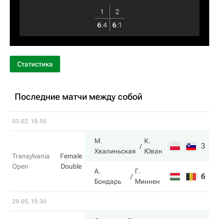
1
2
6
:
4
6
:
1
Статистика
Последние матчи между собой
03.02, 18:55
М.
К.
3
6
Хвалиньская
Юван
Transylvania
Female
Open
Double
А.
Г.
6
3
Бондарь
Миннен
29.05, 15:30