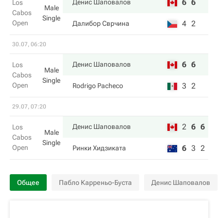
6
6
Денис Шаповалов
Los
Male
Cabos
Single
Open
4
2
Далибор Сврчина
30.07, 06:20
6
6
Денис Шаповалов
Los
Male
Cabos
Single
Open
3
2
Rodrigo Pacheco
29.07, 07:20
2
6
6
Денис Шаповалов
Los
Male
Cabos
Single
Open
6
3
2
Ринки Хидзиката
Общее
Пабло Карреньо-Буста
Денис Шаповалов