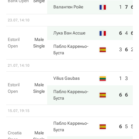
Bank Open
Single
1
7
6
Валантен Ройе
23.07, 14:10
6
4
6
Лука Ван Ассше
Estoril
Male
Open
Single
Пабло Карреньо-
3
6
2
Буста
21.07, 14:10
1
3
Vilius Gaubas
Estoril
Male
Open
Single
Пабло Карреньо-
6
6
Буста
15.07, 19:15
Пабло Карреньо-
6
5
5
Буста
Croatia
Male