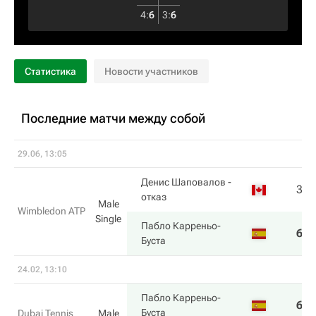
4
:
6
3
:
6
Статистика
Новости участников
Последние матчи между собой
29.06, 13:05
Денис Шаповалов
-
3
6
отказ
Male
Wimbledon ATP
Single
Пабло Карреньо-
6
7
Буста
24.02, 13:10
Пабло Карреньо-
6
6
Буста
Dubai Tennis
Male