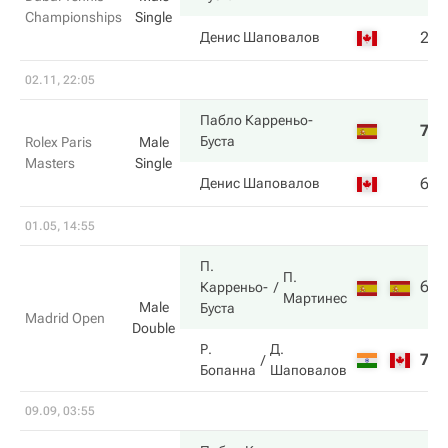
Championships
Single
2
4
Денис Шаповалов
02.11, 22:05
Пабло Карреньо-
7
2
Буста
Rolex Paris
Male
Masters
Single
6
6
Денис Шаповалов
01.05, 14:55
П.
П.
6
6
Карреньо-
Мартинес
Male
Буста
Madrid Open
Double
Р.
Д.
7
3
Бопанна
Шаповалов
09.09, 03:55