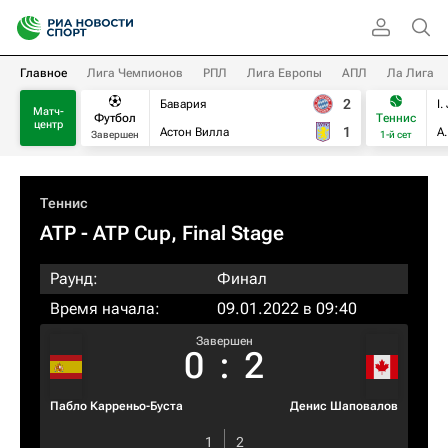
Главное
Лига Чемпионов
РПЛ
Лига Европы
АПЛ
Ла Лига
2
Бавария
I.
Матч-
Футбол
Теннис
центр
1
Астон Вилла
А
Завершен
1-й сет
Теннис
ATP
- ATP Cup, Final Stage
Раунд:
Финал
Время начала:
09.01.2022 в 09:40
Завершен
0
:
2
Пабло Карреньо-Буста
Денис Шаповалов
1
2