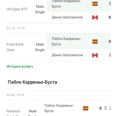
Пабло Карреньо-
3
7
Буста
Male
US Open ATP
Single
6
6
Денис Шаповалов
23.10, 13:10
Пабло Карреньо-
6
7
Буста
Erste Bank
Male
Open
Single
3
5
Денис Шаповалов
История встреч
Пабло Карреньо-Буста
04.08, 19:55
Пабло Карреньо-
6
5
2
Буста
National
Male