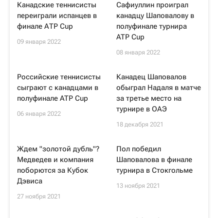
Канадские теннисисты
Сафиуллин проиграл
переиграли испанцев в
канадцу Шаповалову в
финале АТР Cup
полуфинале турнира
ATP Cup
09 января 2022
08 января 2022
Российские теннисисты
Канадец Шаповалов
сыграют с канадцами в
обыграл Надаля в матче
полуфинале ATP Cup
за третье место на
турнире в ОАЭ
06 января 2022
18 декабря 2021
Ждем "золотой дубль"?
Пол победил
Медведев и компания
Шаповалова в финале
поборются за Кубок
турнира в Стокгольме
Дэвиса
13 ноября 2021
27 ноября 2021