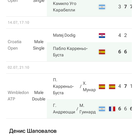
Open
Single
Камило Уго
3
7
7
Карабелли
14.07, 17:10
4
2
Matej Dodig
Croatia
Male
Open
Single
Пабло Карреньо-
6
6
Буста
02.07, 21:10
П.
Х.
4
7
1
Карреньо-
Мунар
Wimbledon
Male
Буста
ATP
Double
Г.
М.
6
6
6
Андреоцци
Гуинард
Денис Шаповалов