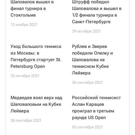
Шаповалов вышел в
Штруфф победил
финал турнира в
Шаповалова и вышел в
Стокгольме
1/2 финала турнира в
Санкт-Петербурге
13 ноября 2021
29 октября 2021
Уход большого тенниса
Рублев и Зверев
из Москвы: в
победили Опелку и
Петербурге стартует St.
Шаповалова на
Petersburg Open
теннисном Кубке
Лейвера
25 октября 2021
26 сентября 2021
Медведев взял верх над
Российский теннисист
Шаповаловым на Кубке
Аслан Карацев
Лейвера
проиграл в третьем
раунде US Open
26 сентября 2021
05 сентября 2021