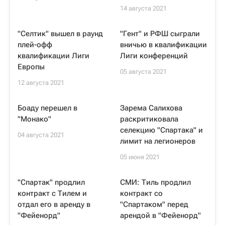
14 августа 2021
"Селтик" вышел в раунд
"Гент" и РФШ сыграли
плей-офф
вничью в квалификации
квалификации Лиги
Лиги конференций
Европы
05 августа 2021
12 августа 2021
Боаду перешел в
Зарема Салихова
"Монако"
раскритиковала
селекцию "Спартака" и
04 августа 2021
лимит на легионеров
05 июня 2021
"Спартак" продлил
СМИ: Тиль продлил
контракт с Тилем и
контракт со
отдал его в аренду в
"Спартаком" перед
"Фейенорд"
арендой в "Фейенорд"