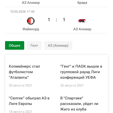
АЗ Алкмар
Бреда
10.05.2026 17:45
1
:
1
Фейенорд
АЗ Алкмар
Общее
Гент
АЗ (Алкмар)
Копмейнерс стал
"Гент" и ПАОК вышли в
футболистом
групповой раунд Лиги
"Аталанты"
конференций УЕФА
30 августа 2021
26 августа 2021
"Селтик" обыграл АЗ в
В "Спартаке"
Лиге Европы
рассказали, уйдет ли
Жиго из клуба
18 августа 2021