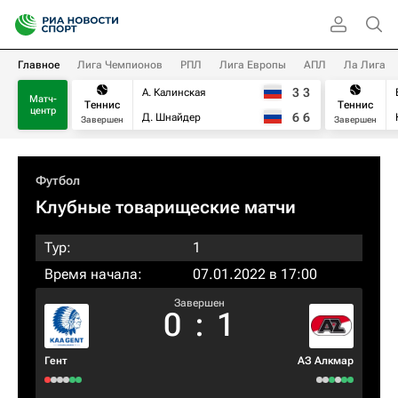
Главное
Лига Чемпионов
РПЛ
Лига Европы
АПЛ
Ла Лига
3
3
А. Калинская
Матч-
Теннис
Теннис
центр
6
6
Д. Шнайдер
Завершен
Завершен
Футбол
Клубные товарищеские матчи
Тур:
1
Время начала:
07.01.2022 в 17:00
Завершен
0
:
1
Гент
АЗ Алкмар