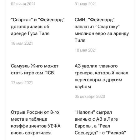
02 июня 2021
31 мая 2021
"Спартак" и "Фейенорд"
СМИ: "Фейенорд"
договорились об
заплатит "Спартаку"
аренде Гуса Тиля
миллион евро за аренду
Тиля
18 мая 2021
18 мая 2021
Самуэль Жиго может
АЗ уволил главного
стать игроком ПСВ
тренера, который начал
переговоры с другим
17 мая 2021
клубом
05 декабря 2020
Отрыв России от 8-го
"Наполи" сыграл
места в таблице
вничью с АЗ в Лиге
коэффициентов УЕФА
Европы, а "Реал
вновь сократился
Сосьедад" - с "Риекой"