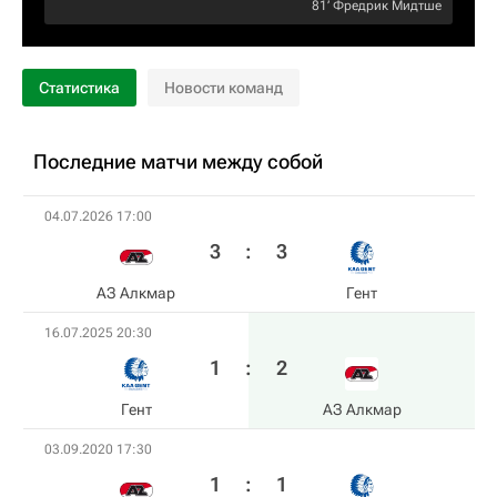
81‎’‎
Фредрик Мидтше
Статистика
Новости команд
Последние матчи между собой
04.07.2026 17:00
3
:
3
АЗ Алкмар
Гент
16.07.2025 20:30
1
:
2
Гент
АЗ Алкмар
03.09.2020 17:30
1
:
1