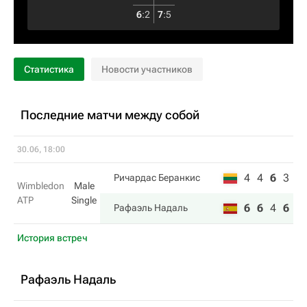
6
:
2
7
:
5
Статистика
Новости участников
Последние матчи между собой
30.06, 18:00
4
4
6
3
Ричардас Беранкис
Wimbledon
Male
ATP
Single
6
6
4
6
Рафаэль Надаль
История встреч
Рафаэль Надаль