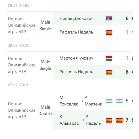
29.07, 14:50
6
6
Новак Джокович
Летние
Male
Олимпийские
Single
игры ATP
1
4
Рафаэль Надаль
28.07, 16:30
1
6
Мартон Фучович
Летние
Male
Олимпийские
Single
игры ATP
6
4
Рафаэль Надаль
27.07, 20:10
М.
А.
6
4
Летние
Гонсалес
Молтени
Male
Олимпийские
Double
игры ATP
К.
Р.
7
6
Алькарас
Надаль