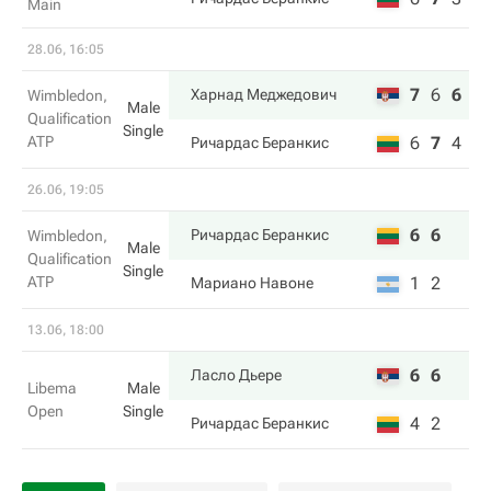
Main
28.06, 16:05
7
6
6
Харнад Меджедович
Wimbledon,
Male
Qualification
Single
ATP
6
7
4
Ричардас Беранкис
26.06, 19:05
6
6
Ричардас Беранкис
Wimbledon,
Male
Qualification
Single
ATP
1
2
Мариано Навоне
13.06, 18:00
6
6
Ласло Дьере
Libema
Male
Open
Single
4
2
Ричардас Беранкис