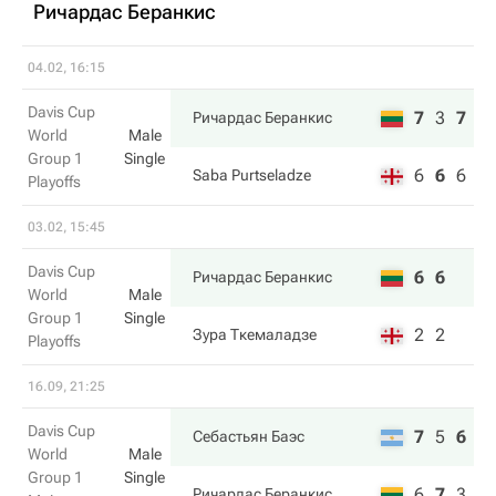
Ричардас Беранкис
04.02, 16:15
Davis Cup
7
3
7
Ричардас Беранкис
World
Male
Group 1
Single
6
6
6
Saba Purtseladze
Playoffs
03.02, 15:45
Davis Cup
6
6
Ричардас Беранкис
World
Male
Group 1
Single
2
2
Зура Ткемаладзе
Playoffs
16.09, 21:25
Davis Cup
7
5
6
Себастьян Баэс
World
Male
Group 1
Single
6
7
3
Ричардас Беранкис