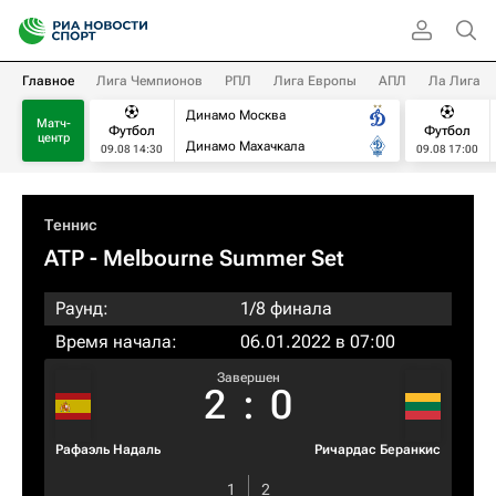
Главное
Лига Чемпионов
РПЛ
Лига Европы
АПЛ
Ла Лига
Динамо Москва
Матч-
Футбол
Футбол
центр
Динамо Махачкала
09.08 14:30
09.08 17:00
Теннис
ATP
- Melbourne Summer Set
Раунд:
1/8 финала
Время начала:
06.01.2022 в 07:00
Завершен
2
:
0
Рафаэль Надаль
Ричардас Беранкис
1
2