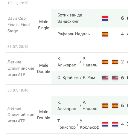
19.11, 19:20
Ботик ван де
6
6
Davis Cup
Зандсхюлп
Male
Finals, Final
Single
Stage
4
4
Рафаэль Надаль
31.07, 20:10
К.
Р.
2
4
Летние
Алькарас
Надаль
Male
Олимпийские
Double
игры ATP
6
6
О. Крайчек
Р. Рам
30.07, 18:40
К.
Р.
6
6
Летние
Алькарас
Надаль
Male
Олимпийские
Double
игры ATP
Т.
У.
4
7
Грикспор
Коольхоф