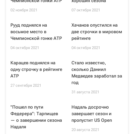
Чемпионской гонки ATP
хороших сезона
02 ноября 2021
07 октября 2021
Рууд поднялся на
Хачанов опустился на
восьмое место в
две строчки в мировом
Чемпионской гонке АТР
рейтинге
04 октября 2021
04 октября 2021
Карацев поднялся на
Стало известно,
одну строчку в рейтинге
сколько Даниил
АТР
Медведев заработал за
год
27 сентября 2021
31 августа 2021
"Пошел по пути
Надаль досрочно
Федерера": Тарпищев
завершает сезон и
— о завершении сезона
пропустит US Open
Надаля
20 августа 2021