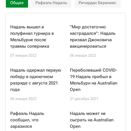
Общее
Рафаэль Надаль
Ричардас Беранкис
Надаль вышел в
"Мир достаточно
полуфинал турнира в
настрадался": Надаль
Мельбурне после
призвал Джоковича
травмы соперника
вакцинироваться
07 января 2022
06 января 2022
Надаль одержал первую
Переболевший COVID-
победу в одиночном
19 Надаль прибыл в
разряде с августа 2021
Мельбурн на Australian
года
Open
06 января 2022
31 декабря 2021
Рафаэль Надаль
Надаль может не
сообщил, что
сыграть на Australian
заразился
Open