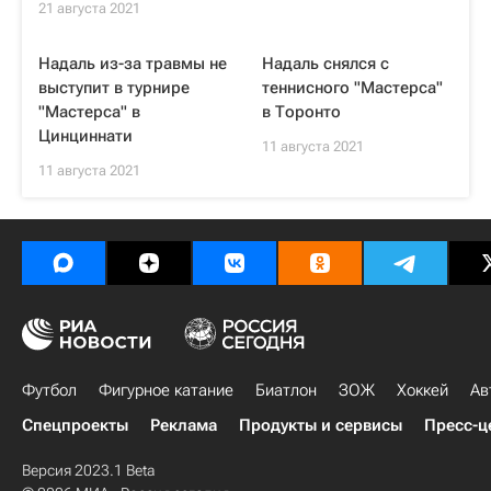
21 августа 2021
Надаль из-за травмы не
Надаль снялся с
выступит в турнире
теннисного "Мастерса"
"Мастерса" в
в Торонто
Цинциннати
11 августа 2021
11 августа 2021
Футбол
Фигурное катание
Биатлон
ЗОЖ
Хоккей
Ав
Спецпроекты
Реклама
Продукты и сервисы
Пресс-ц
Версия 2023.1 Beta