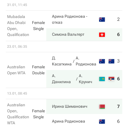
31.01, 11:45
Арина Родионова
-
Mubadala
2
0
отказ
Abu Dhabi
Female
Open,
Single
6
1
Симона Вальтерт
Qualification
23.01, 06:35
Д.
А.
3
4
Касаткина
Родионова
Australian
Female
Open WTA
Double
А.
А.
6
6
Данилина
Крунич
13.01, 08:45
Australian
7
5
Ирина Шиманович
Open,
Female
Qualification
Single
6
7
Арина Родионова
WTA