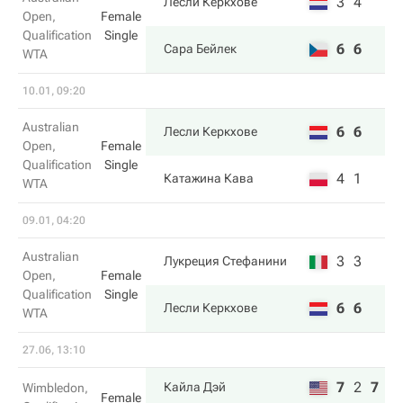
3
4
Лесли Керкхове
Open,
Female
Qualification
Single
6
6
Сара Бейлек
WTA
10.01, 09:20
Australian
6
6
Лесли Керкхове
Open,
Female
Qualification
Single
4
1
Катажина Кава
WTA
09.01, 04:20
Australian
3
3
Лукреция Стефанини
Open,
Female
Qualification
Single
6
6
Лесли Керкхове
WTA
27.06, 13:10
7
2
7
Кайла Дэй
Wimbledon,
Female