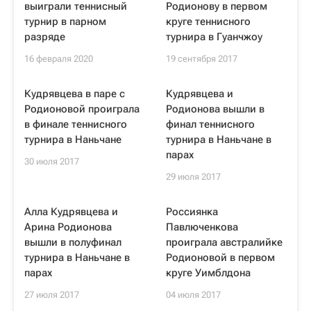
выиграли теннисный
Родионову в первом
турнир в парном
круге теннисного
разряде
турнира в Гуанчжоу
16 февраля 2020
19 сентября 2017
Кудрявцева в паре с
Кудрявцева и
Родионовой проиграла
Родионова вышли в
в финале теннисного
финал теннисного
турнира в Наньчане
турнира в Наньчане в
парах
30 июля 2017
29 июля 2017
Алла Кудрявцева и
Россиянка
Арина Родионова
Павлюченкова
вышли в полуфинал
проиграла австралийке
турнира в Наньчане в
Родионовой в первом
парах
круге Уимблдона
27 июля 2017
04 июля 2017