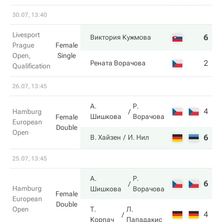
30.07, 13:40
Livesport
6
6
Виктория Кужмова
Prague
Female
Open,
Single
2
2
Рената Ворачова
Qualification
26.07, 13:45
А.
Р.
4
2
Hamburg
Шишкова
Ворачова
Female
European
Double
Open
6
6
В. Хайзен
И. Нил
25.07, 13:45
А.
Р.
6
3
Hamburg
Шишкова
Ворачова
Female
European
Double
Open
Т.
Л.
4
6
Корпач
Пападакис