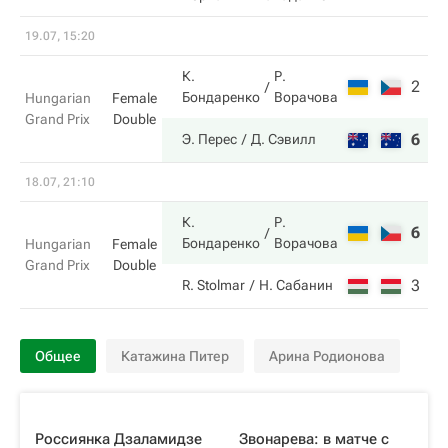
19.07, 15:20
К.
Р.
2
1
Бондаренко
Ворачова
Hungarian
Female
Grand Prix
Double
6
6
Э. Перес
Д. Сэвилл
18.07, 21:10
К.
Р.
6
6
Бондаренко
Ворачова
Hungarian
Female
Grand Prix
Double
3
2
R. Stolmar
Н. Сабанин
Общее
Катажина Питер
Арина Родионова
Россиянка Дзаламидзе
Звонарева: в матче с