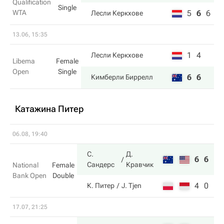
Qualification
Single
WTA
5
6
6
Лесли Керкхове
13.06, 15:35
1
4
Лесли Керкхове
Libema
Female
Open
Single
6
6
Кимберли Биррелл
Катажина Питер
06.08, 19:40
С.
Д.
6
6
Сандерс
Кравчик
National
Female
Bank Open
Double
4
0
К. Питер
J. Tjen
17.07, 21:25