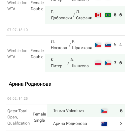
Wimbledon
Female
WTA
Double
Г.
Л.
6
6
Дабровски
Стефани
07.07, 15:10
Л.
Р.
5
4
Носкова
Шрамкова
Wimbledon
Female
WTA
Double
К.
А.
7
6
Питер
Шишкова
Арина Родионова
06.02, 14:25
6
2
Tereza Valentova
Qatar Total
Female
Open,
Single
Qualification
2
6
Арина Родионова