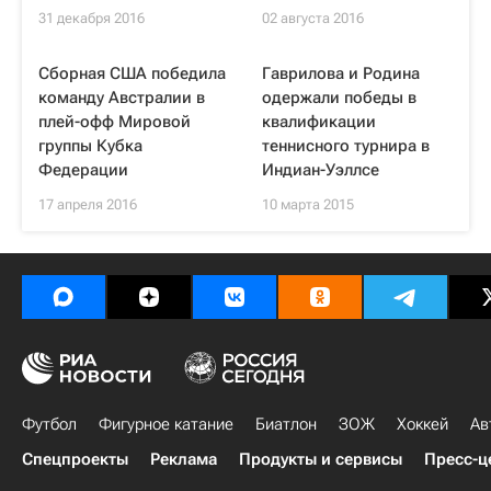
31 декабря 2016
02 августа 2016
Сборная США победила
Гаврилова и Родина
команду Австралии в
одержали победы в
плей-офф Мировой
квалификации
группы Кубка
теннисного турнира в
Федерации
Индиан-Уэллсе
17 апреля 2016
10 марта 2015
Футбол
Фигурное катание
Биатлон
ЗОЖ
Хоккей
Ав
Спецпроекты
Реклама
Продукты и сервисы
Пресс-ц