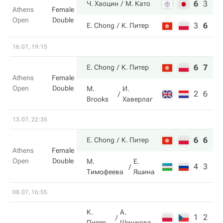
6
3
10
Ч. Хаоцин
М. Като
Athens
Female
Open
Double
3
6
5
E. Chong
К. Питер
16.07, 19:15
6
7
E. Chong
К. Питер
Athens
Female
Open
Double
M.
И.
2
6
Brooks
Хаверлаг
13.07, 22:35
6
6
E. Chong
К. Питер
Athens
Female
Open
Double
М.
Е.
4
3
Тимофеева
Яшина
08.07, 16:55
К.
А.
1
2
Питер
Шишкова