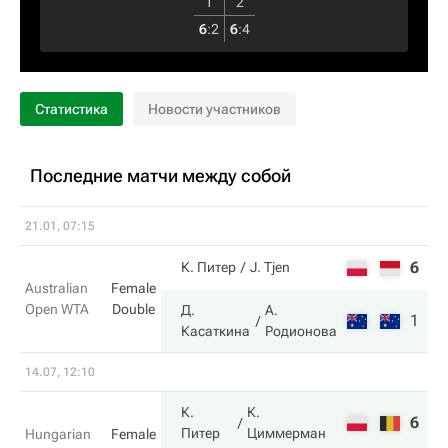
1
2
6
:
2
6
:
4
Статистика
Новости участников
Последние матчи между собой
21.01, 07:15
6
4
К. Питер
J. Tjen
Australian
Female
Open WTA
Double
Д.
А.
1
6
Касаткина
Родионова
14.07, 12:10
К.
К.
6
4
Питер
Циммерман
Hungarian
Female