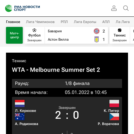
Главное
Лига Чемпионов
РПЛ
Лига Европы
АПЛ
Ла Лига
2
Бавария
Матч-
Футбол
Теннис
центр
1
Астон Вилла
Завершен
Завершен
Теннис
WTA
- Melbourne Summer Set 2
Раунд:
1/8 финала
Время начала:
05.01.2022 в 10:45
Завершен
Л. Керкхове
К. Питер
2
:
0
А. Родионова
Р. Ворачова