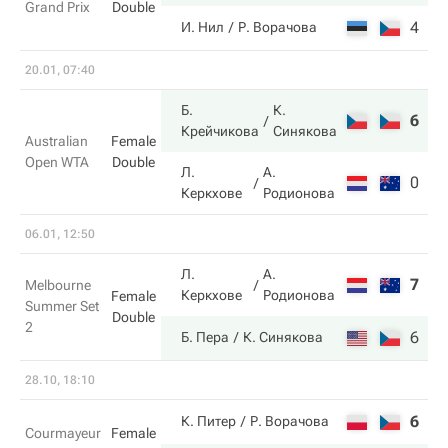
Grand Prix
Double
4
6
И. Нил
Р. Ворачова
20.01, 07:40
Б.
К.
6
6
Крейчикова
Синякова
Australian
Female
Open WTA
Double
Л.
А.
0
2
Керкхове
Родионова
06.01, 12:50
Л.
А.
7
4
Melbourne
Керкхове
Родионова
Female
Summer Set
Double
2
6
6
Б. Пера
К. Синякова
28.10, 18:10
6
2
К. Питер
Р. Ворачова
Courmayeur
Female