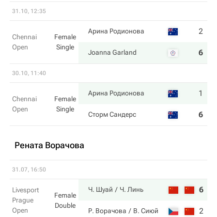
31.10, 12:35
2
6
Арина Родионова
Chennai
Female
Open
Single
6
7
Joanna Garland
30.10, 11:40
1
6
Арина Родионова
Chennai
Female
Open
Single
6
4
Сторм Сандерс
Рената Ворачова
31.07, 16:50
6
6
Ч. Шуай
Ч. Линь
Livesport
Female
Prague
Double
Open
2
7
Р. Ворачова
В. Сиюй