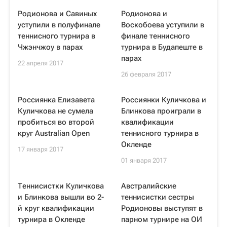
Родионова и Савиных
Родионова и
уступили в полуфинале
Воскобоева уступили в
теннисного турнира в
финале теннисного
Чжэнчжоу в парах
турнира в Будапеште в
парах
22 апреля 2017
26 февраля 2017
Россиянка Елизавета
Россиянки Куличкова и
Куличкова не сумела
Блинкова проиграли в
пробиться во второй
квалификации
круг Australian Open
теннисного турнира в
Окленде
17 января 2017
01 января 2017
Теннисистки Куличкова
Австралийские
и Блинкова вышли во 2-
теннисистки сестры
й круг квалификации
Родионовы выступят в
турнира в Окленде
парном турнире на ОИ