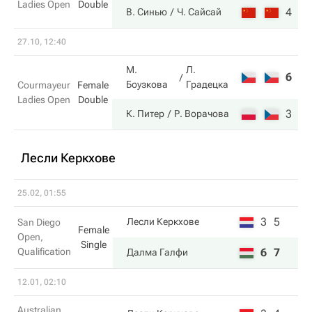
Ladies Open
Double
4
6
В. Синью
Ч. Сайсай
27.10, 12:40
М.
Л.
6
5
Боузкова
Градецка
Courmayeur
Female
Ladies Open
Double
3
7
К. Питер
Р. Ворачова
Лесли Керкхове
25.02, 01:55
3
5
Лесли Керкхове
San Diego
Female
Open,
Single
Qualification
6
7
Далма Галфи
12.01, 02:10
Australian