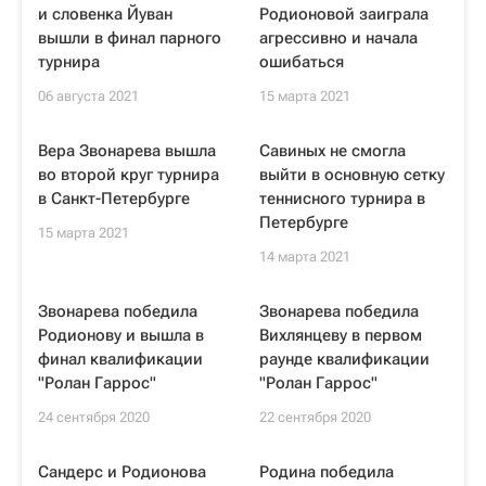
и словенка Йуван
Родионовой заиграла
вышли в финал парного
агрессивно и начала
турнира
ошибаться
06 августа 2021
15 марта 2021
Вера Звонарева вышла
Савиных не смогла
во второй круг турнира
выйти в основную сетку
в Санкт-Петербурге
теннисного турнира в
Петербурге
15 марта 2021
14 марта 2021
Звонарева победила
Звонарева победила
Родионову и вышла в
Вихлянцеву в первом
финал квалификации
раунде квалификации
"Ролан Гаррос"
"Ролан Гаррос"
24 сентября 2020
22 сентября 2020
Сандерс и Родионова
Родина победила