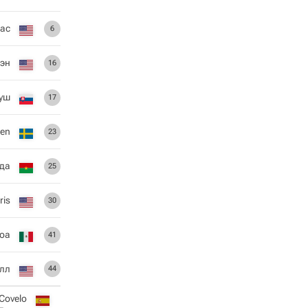
ас
6
хэн
16
гуш
17
ren
23
уда
25
ris
30
оа
41
элл
44
 Covelo