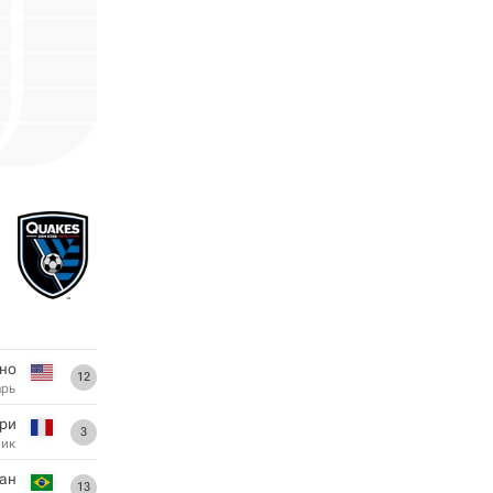
ано
12
арь
ри
3
ник
ан
13