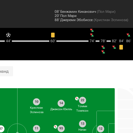
08‎’‎
Бенжамин Киканович
(
Пол Мари
)
20‎’‎
Пол Мари
88‎’‎
Джереми Эбобиссе
(
Кристиан Эспиноза
)
44‎’‎
60‎’‎
74‎’‎
78‎’‎
82‎’‎
84‎’‎
86‎’‎
манд
22
10
14
Томми
Кристиан
Джексон Юилль
Томпсон
Эспиноза
13
11
93
37
12
Натан