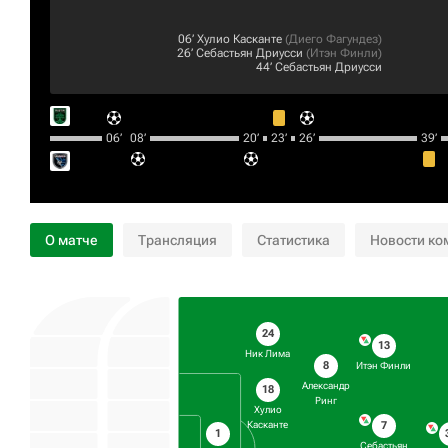
06‎’‎
Хулио Касканте
(
Диего Фагундез
)
26‎’‎
Себастьян Дриусси
(
Итэн Финли
)
44‎’‎
Себастьян Дриусси
06‎’‎
08‎’‎
20‎’‎
23‎’‎
26‎’‎
39‎’‎
О матче
Трансляция
Статистика
Новости ко
24
13
Ник Лима
8
Итэн Финли
Александр
18
Ринг
Хулио
7
Касканте
1
Себастьян