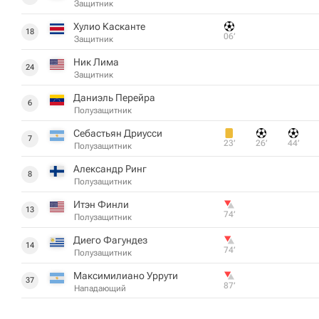
Защитник
Хулио Касканте
18
06‎’‎
Защитник
Ник Лима
24
Защитник
Даниэль Перейра
6
Полузащитник
Себастьян Дриусси
7
23‎’‎
26‎’‎
44‎’‎
Полузащитник
Александр Ринг
8
Полузащитник
Итэн Финли
13
74‎’‎
Полузащитник
Диего Фагундез
14
74‎’‎
Полузащитник
Максимилиано Уррути
37
87‎’‎
Нападающий