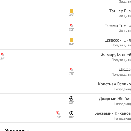
Защит
Таннер Би
39‎’‎
Защит
Томми Томпс
82‎’‎
Защит
Джексон Юил
84‎’‎
Полузащит
Жамиру Монтей
86‎’‎
Полузащит
Джудс
78‎’‎
Полузащит
Кристиан Эспино
Нападающ
Джереми Эбобис
88‎’‎
Нападающ
Бенжамин Киканов
78‎’‎
08‎’‎
Нападающ
Запасные