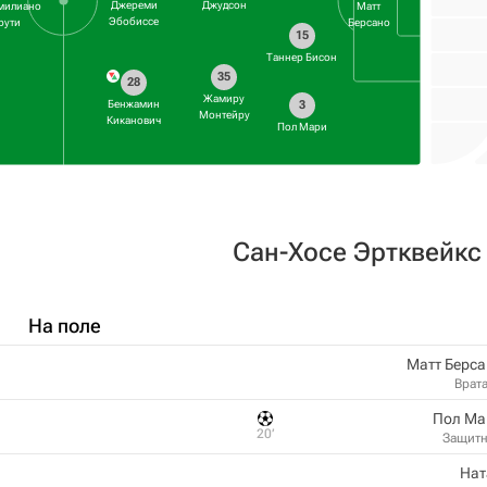
Джереми
Джудсон
милиано
Матт
Эбобиссе
рути
Берсано
15
Таннер Бисон
35
28
Жамиру
3
Бенжамин
Монтейру
Киканович
Пол Мари
Сан-Хосе Эртквейкс
На поле
Матт Берс
Врат
Пол Ма
20‎’‎
Защит
Нат