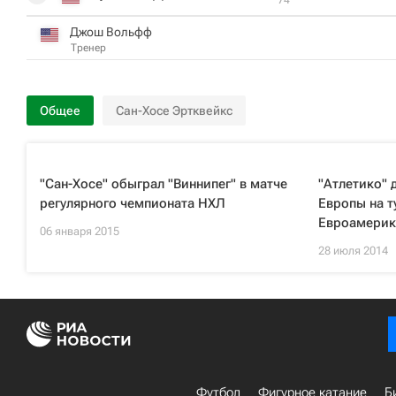
Джош Вольфф
Тренер
Общее
Сан-Хосе Эртквейкс
"Сан-Хосе" обыграл "Виннипег" в матче
"Атлетико" 
регулярного чемпионата НХЛ
Европы на т
Евроамерик
06 января 2015
28 июля 2014
Футбол
Фигурное катание
Б