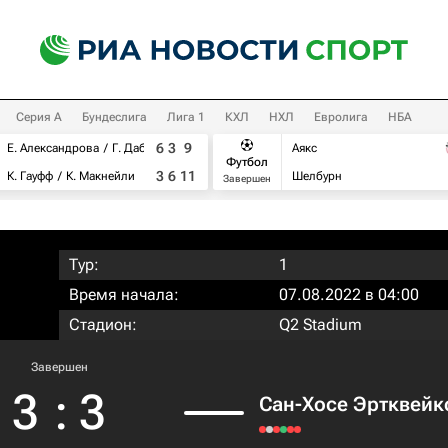
Серия А
Бундеслига
Лига 1
КХЛ
НХЛ
Евролига
НБА
6
3
9
Е. Александрова
Г. Дабровски
Аякс
Футбол
3
6
11
К. Гауфф
К. Макнейли
Шелбурн
Завершен
Тур:
1
Время начала:
07.08.2022 в 04:00
Стадион:
Q2 Stadium
Завершен
3
:
3
Сан-Хосе Эртквейк