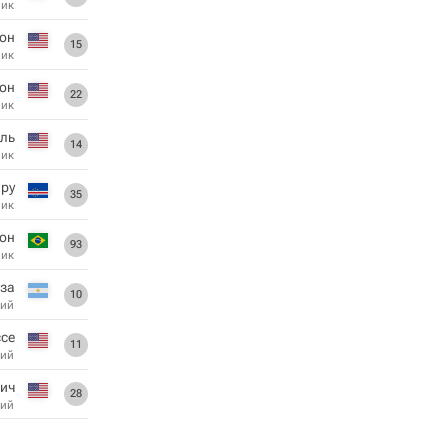
ник
сон
15
ник
он
22
ник
ль
14
ник
ру
35
ник
он
93
ник
за
10
ий
се
11
ий
ич
28
ий