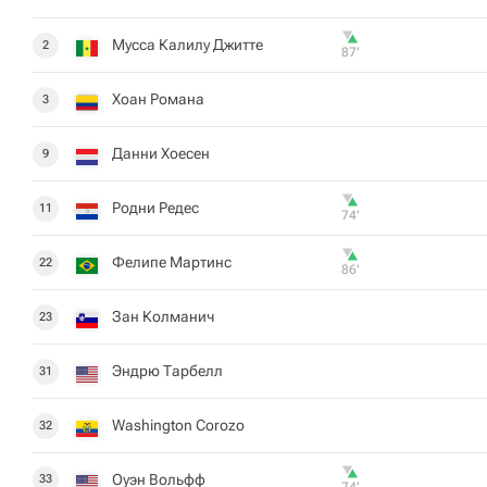
Мусса Калилу Джитте
2
87‎’‎
Хоан Романа
3
Данни Хоесен
9
Родни Редес
11
74‎’‎
Фелипе Мартинс
22
86‎’‎
Зан Колманич
23
Эндрю Тарбелл
31
Washington Corozo
32
Оуэн Вольфф
33
74‎’‎