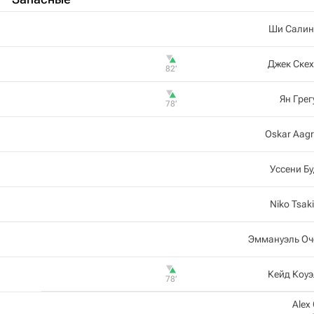
Ши Салин
Джек Ске
82‎’‎
Ян Гре
78‎’‎
Oskar Aag
Уссени Б
Niko Tsaki
Эммануэль Оч
Кейд Коу
78‎’‎
Alex