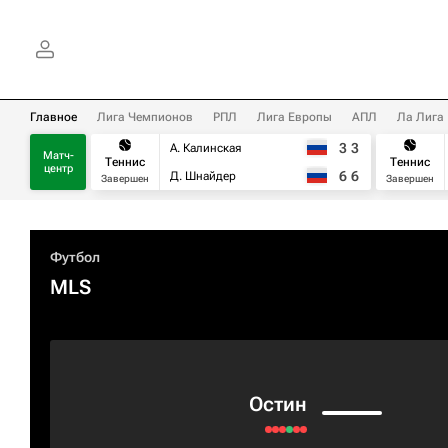
Главное
Лига Чемпионов
РПЛ
Лига Европы
АПЛ
Ла Лига
3
3
А. Калинская
Матч-
Теннис
Теннис
центр
6
6
Д. Шнайдер
Завершен
Завершен
Футбол
MLS
Остин