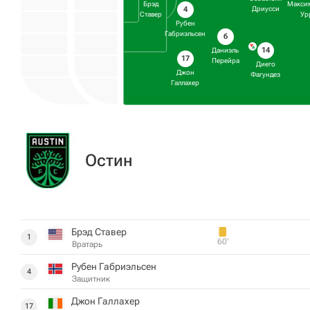
Брэд
Макси
4
Дриусси
Ставер
Ур
Рубен
Габриэльсен
6
14
Даниэль
17
Перейра
Диего
Джон
Фагундез
Галлахер
Остин
Брэд Ставер
1
60‎’‎
Вратарь
Рубен Габриэльсен
4
Защитник
Джон Галлахер
17