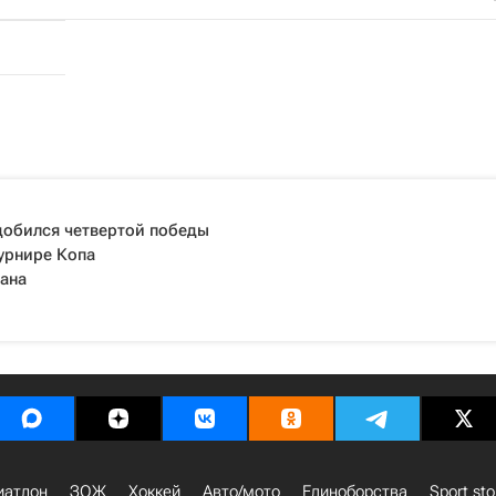
добился четвертой победы
урнире Копа
ана
иатлон
ЗОЖ
Хоккей
Авто/мото
Единоборства
Sport sto