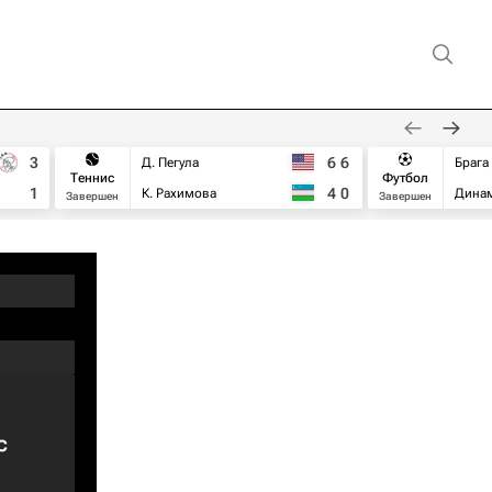
3
6
6
Д. Пегула
Брага
Теннис
Футбол
1
4
0
К. Рахимова
Дина
Завершен
Завершен
с