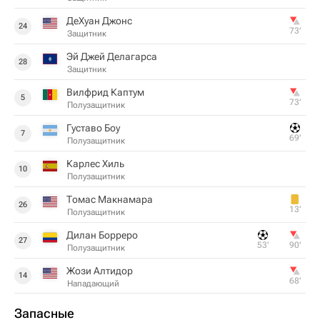
ДеХуан Джонс
24
73‎’‎
Защитник
Эй Джей Делагарса
28
Защитник
Вилфрид Каптум
5
73‎’‎
Полузащитник
Густаво Боу
7
69‎’‎
Полузащитник
Карлес Хиль
10
Полузащитник
Томас Макнамара
26
13‎’‎
Полузащитник
Дилан Борреро
27
53‎’‎
90‎’‎
Полузащитник
Жози Алтидор
14
68‎’‎
Нападающий
Запасные