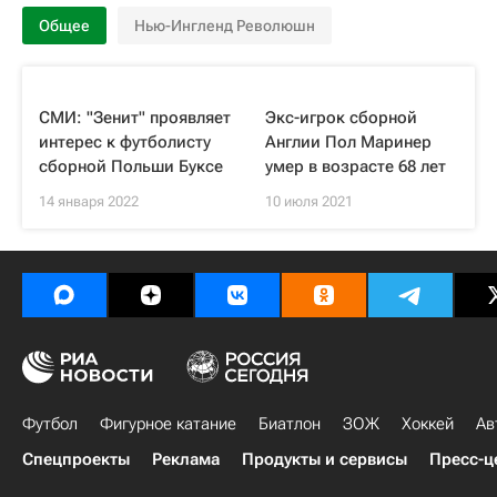
Общее
Нью-Ингленд Революшн
СМИ: "Зенит" проявляет
Экс-игрок сборной
интерес к футболисту
Англии Пол Маринер
сборной Польши Буксе
умер в возрасте 68 лет
14 января 2022
10 июля 2021
Футбол
Фигурное катание
Биатлон
ЗОЖ
Хоккей
Ав
Спецпроекты
Реклама
Продукты и сервисы
Пресс-ц