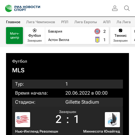
Главное
Лига Чемпионов
РПЛ
Лига Европы
АПЛ
Ла Лига
2
Бавария
Матч-
Футбол
Теннис
центр
1
Астон Вилла
Завершен
Завершен
Футбол
MLS
Тур:
1
Время начала:
20.06.2022 в 00:00
Стадион:
Gillette Stadium
Завершен
2
:
1
Нью-Ингленд Революшн
Миннесота Юнайтед