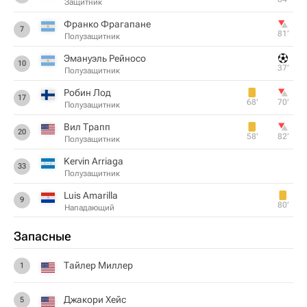
Защитник
Франко Фрагапане
7
81‎’‎
Полузащитник
Эмануэль Рейносо
10
37‎’‎
Полузащитник
Робин Лод
17
68‎’‎
70‎’‎
Полузащитник
Вил Трапп
20
58‎’‎
82‎’‎
Полузащитник
Kervin Arriaga
33
Полузащитник
Luis Amarilla
9
80‎’‎
Нападающий
Запасные
Тайлер Миллер
1
Джакори Хейс
5