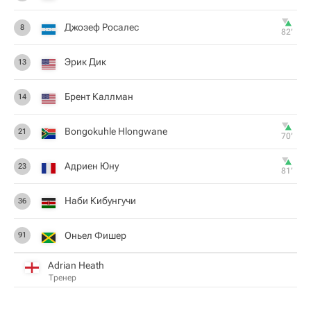
Джозеф Росалес
8
82‎’‎
Эрик Дик
13
Брент Каллман
14
Bongokuhle Hlongwane
21
70‎’‎
Адриен Юну
23
81‎’‎
Наби Кибунгучи
36
Оньел Фишер
91
Adrian Heath
Тренер