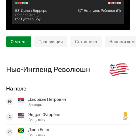
53‎’‎
Дилан Борреро
37‎’‎
Эмануэль Рейносо
(П)
(
Карлес Хиль
)
69‎’‎
Густаво Боу
О матче
Трансляция
Статистика
Новости ком
Нью-Ингленд Революшн
На поле
Джордже Петрович
99
Вратарь
Эндрю Фаррелл
2
36‎’‎
Защитник
Джон Белл
23
Защитник