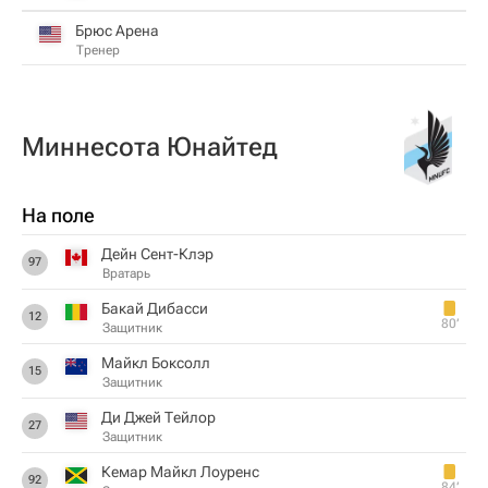
Брюс Арена
Тренер
Миннесота Юнайтед
На поле
Дейн Сент-Клэр
97
Вратарь
Бакай Дибасси
12
80‎’‎
Защитник
Майкл Боксолл
15
Защитник
Ди Джей Тейлор
27
Защитник
Кемар Майкл Лоуренс
92
84‎’‎