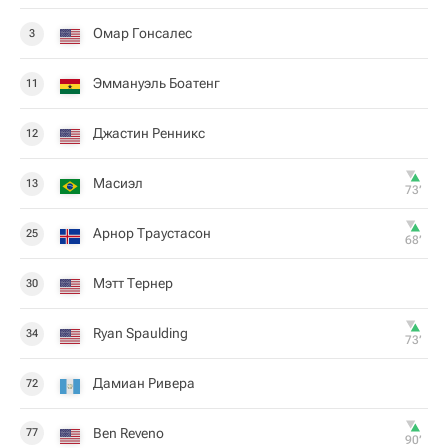
Омар Гонсалес
3
Эммануэль Боатенг
11
Джастин Ренникс
12
Масиэл
13
73‎’‎
Арнор Траустасон
25
68‎’‎
Мэтт Тернер
30
Ryan Spaulding
34
73‎’‎
Дамиан Ривера
72
Ben Reveno
77
90‎’‎