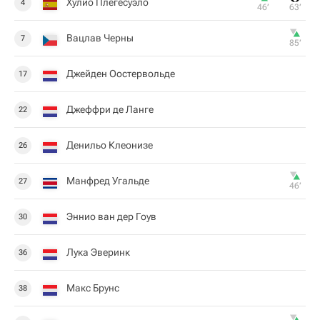
Хулио Плегесуэло
4
46‎’‎
63‎’‎
Вацлав Черны
7
85‎’‎
Джейден Оостервольде
17
Джеффри де Ланге
22
Денильо Клеонизе
26
Манфред Угальде
27
46‎’‎
Эннио ван дер Гоув
30
Лука Эверинк
36
Макс Брунс
38