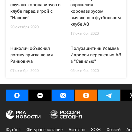
случаях коронавируса в
заражения
клубе перед игрой с
коронавирусом
"Наполи"
выявлено в футбольном
клубе АЗ
20 октября 2020
17 октября 2020
Николич объяснил
Полузащитник Усамма
логику приглашения
Идрисси перешел из АЗ
Райковича
в "Севилью"
07 октября 2020
05 октября 2020
Футбол
Фигурное катание
Биатлон
ЗОЖ
Хоккей
Ав