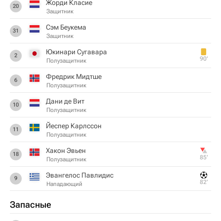
Жорди Класие
20
Защитник
Сэм Беукема
31
Защитник
Юкинари Сугавара
2
90‎’‎
Полузащитник
Фредрик Мидтше
6
Полузащитник
Дани де Вит
10
Полузащитник
Йеспер Карлссон
11
Полузащитник
Хакон Эвьен
18
85‎’‎
Полузащитник
Эвангелос Павлидис
9
82‎’‎
Нападающий
Запасные