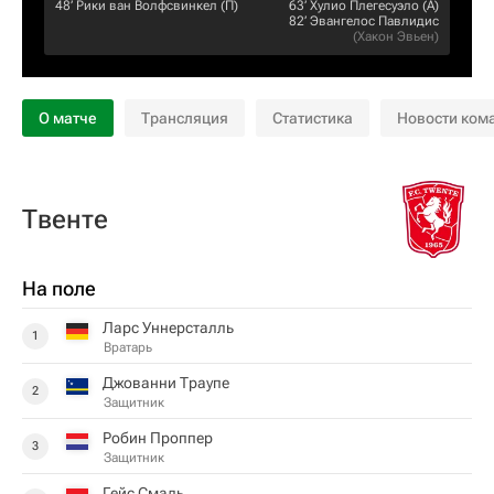
48‎’‎
Рики ван Волфсвинкел
(П)
63‎’‎
Хулио Плегесуэло
(А)
82‎’‎
Эвангелос Павлидис
(
Хакон Эвьен
)
О матче
Трансляция
Статистика
Новости ком
Твенте
На поле
Ларс Уннерсталль
1
Вратарь
Джованни Траупе
2
Защитник
Робин Проппер
3
Защитник
Гейс Смаль