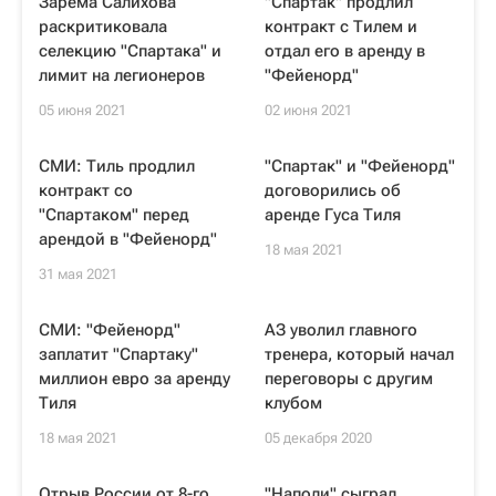
Зарема Салихова
"Спартак" продлил
раскритиковала
контракт с Тилем и
селекцию "Спартака" и
отдал его в аренду в
лимит на легионеров
"Фейенорд"
05 июня 2021
02 июня 2021
СМИ: Тиль продлил
"Спартак" и "Фейенорд"
контракт со
договорились об
"Спартаком" перед
аренде Гуса Тиля
арендой в "Фейенорд"
18 мая 2021
31 мая 2021
СМИ: "Фейенорд"
АЗ уволил главного
заплатит "Спартаку"
тренера, который начал
миллион евро за аренду
переговоры с другим
Тиля
клубом
18 мая 2021
05 декабря 2020
Отрыв России от 8-го
"Наполи" сыграл