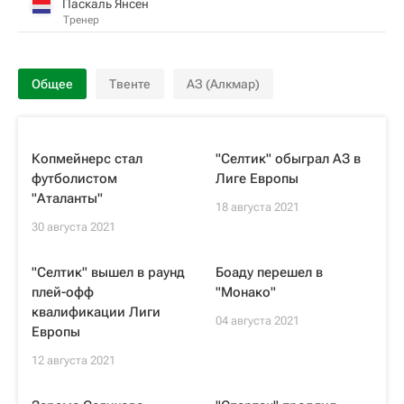
Паскаль Янсен
Тренер
Общее
Твенте
АЗ (Алкмар)
Копмейнерс стал
"Селтик" обыграл АЗ в
футболистом
Лиге Европы
"Аталанты"
18 августа 2021
30 августа 2021
"Селтик" вышел в раунд
Боаду перешел в
плей-офф
"Монако"
квалификации Лиги
04 августа 2021
Европы
12 августа 2021