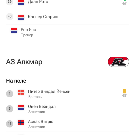
Даан Ротс
39
46‎’‎
Каспер Старинг
40
Рон Янс
Тренер
АЗ Алкмар
На поле
Питер Виндал Йенсен
1
48‎’‎
Вратарь
Овен Вейндал
5
Защитник
Аслак Витрю
15
Защитник