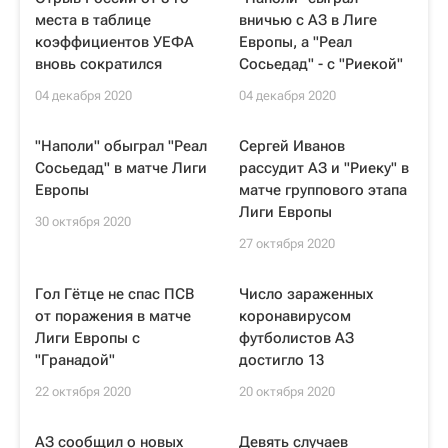
места в таблице
вничью с АЗ в Лиге
коэффициентов УЕФА
Европы, а "Реал
вновь сократился
Сосьедад" - с "Риекой"
04 декабря 2020
04 декабря 2020
"Наполи" обыграл "Реал
Сергей Иванов
Сосьедад" в матче Лиги
рассудит АЗ и "Риеку" в
Европы
матче группового этапа
Лиги Европы
30 октября 2020
27 октября 2020
Гол Гётце не спас ПСВ
Число зараженных
от поражения в матче
коронавирусом
Лиги Европы с
футболистов АЗ
"Гранадой"
достигло 13
22 октября 2020
20 октября 2020
АЗ сообщил о новых
Девять случаев