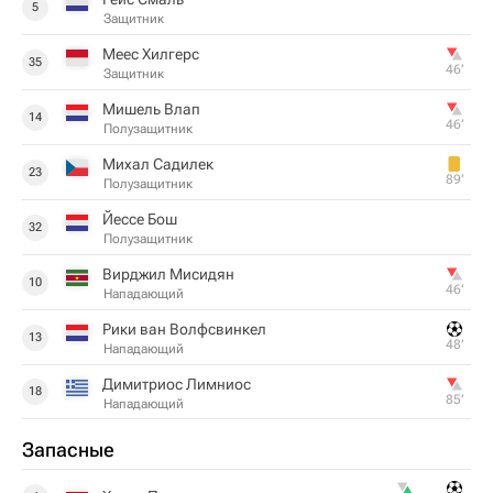
5
Защитник
Меес Хилгерс
35
46‎’‎
Защитник
Мишель Влап
14
46‎’‎
Полузащитник
Михал Садилек
23
89‎’‎
Полузащитник
Йессе Бош
32
Полузащитник
Вирджил Мисидян
10
46‎’‎
Нападающий
Рики ван Волфсвинкел
13
48‎’‎
Нападающий
Димитриос Лимниос
18
85‎’‎
Нападающий
Запасные