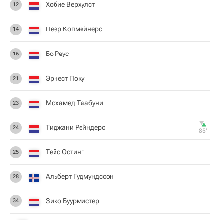
Хобие Верхулст
12
Пеер Копмейнерс
14
Бо Реус
16
Эрнест Поку
21
Мохамед Таабуни
23
Тиджани Рейндерс
24
85‎’‎
Тейс Остинг
25
Альберт Гудмундссон
28
Зико Буурмистер
34