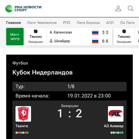
Главное
Лига Чемпионов
РПЛ
Лига Европы
АПЛ
Ла Лига
3
3
А. Калинская
Матч-
Теннис
Теннис
центр
6
6
Д. Шнайдер
Завершен
Завершен
Футбол
Кубок Нидерландов
Тур:
1/8
Время начала:
19.01.2022 в 23:00
Завершен
1
:
2
Твенте
АЗ Алкмар