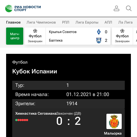
Главное
Лига Чемпионов
РПЛ
Лига Европы
АПЛ
Ла Лига
0
Крылья Советов
Матч-
Футбол
Футбол
центр
2
Балтика
Завершен
Завершен
Футбол
Кубок Испании
Тур:
1
Время начала:
01.12.2021 в 21:00
Зрители:
1914
Химнастика Сеговиана
Закончен (ДВ)
0
:
2
Мальорка