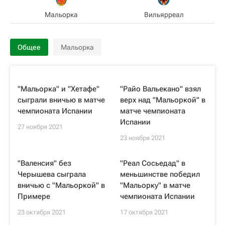
Мальорка
Вильярреал
Общее
Мальорка
"Мальорка" и "Хетафе"
"Райо Вальекано" взял
сыграли вничью в матче
верх над "Мальоркой" в
чемпионата Испании
матче чемпионата
Испании
27 ноября 2021
23 ноября 2021
"Валенсия" без
"Реал Сосьедад" в
Черышева сыграла
меньшинстве победил
вничью с "Мальоркой" в
"Мальорку" в матче
Примере
чемпионата Испании
23 октября 2021
17 октября 2021