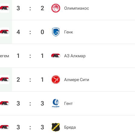
3
:
2
Олимпиакос
4
:
0
Генк
1
:
1
егем
АЗ Алкмар
2
:
1
Алмере Сити
3
:
3
Гент
3
:
3
Бреда