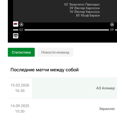
02‎’‎
Эвангелос Павлидис
39‎’‎
Йеспер Карлссон
76‎’‎
Йеспер Карлссон
85‎’‎
Юсуф Бараси
02‎’‎
39‎’‎
Статистика
Новости команд
Последние матчи между собой
15.03.2026
АЗ Алкмар
16:30
14.09.2025
Хераклес
15:30