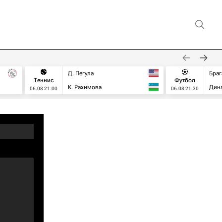
Д. Пегула
Браг
Теннис
Футбол
К. Рахимова
Дин
06.08 21:00
06.08 21:30