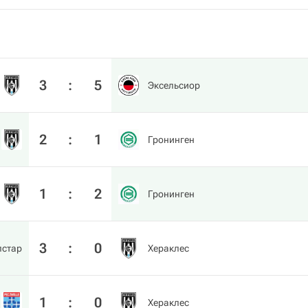
3
:
5
Эксельсиор
2
:
1
Гронинген
1
:
2
Гронинген
3
:
0
лстар
Хераклес
1
:
0
Хераклес