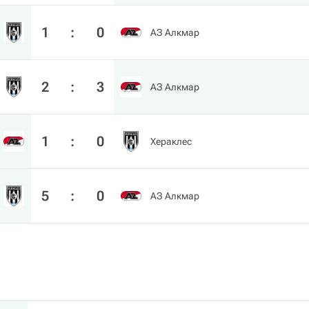
1
:
0
АЗ Алкмар
2
:
3
АЗ Алкмар
1
:
0
Хераклес
5
:
0
АЗ Алкмар