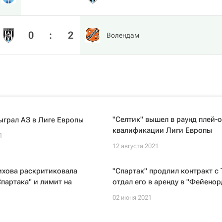
0
:
2
Волендам
"Селтик" вышел в раунд плей-
ыграл АЗ в Лиге Европы
квалификации Лиги Европы
1
12 августа 2021
ихова раскритиковала
"Спартак" продлил контракт с
партака" и лимит на
отдал его в аренду в "Фейенор
02 июня 2021