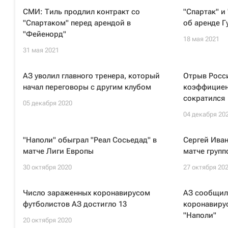
СМИ: Тиль продлил контракт со
"Спартак" и
"Спартаком" перед арендой в
об аренде Г
"Фейенорд"
18 мая 2021
31 мая 2021
АЗ уволил главного тренера, который
Отрыв Росси
начал переговоры с другим клубом
коэффициен
сократился
05 декабря 2020
04 декабря 20
"Наполи" обыграл "Реал Сосьедад" в
Сергей Иван
матче Лиги Европы
матче групп
30 октября 2020
27 октября 20
Число зараженных коронавирусом
АЗ сообщил 
футболистов АЗ достигло 13
коронавирус
"Наполи"
20 октября 2020