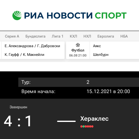
Серия А
Бундеслига
Лига 1
КХЛ
НХЛ
Евролига
НБА
Е. Александрова
Г. Дабровски
Аякс
Футбол
К. Гауфф
К. Макнейли
Шелбурн
06.08 21:00
Тур:
2
Время начала:
15.12.2021 в 20:00
Завершен
4
:
1
Хераклес