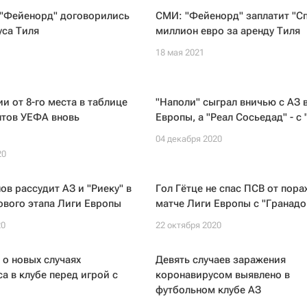
 "Фейенорд" договорились
СМИ: "Фейенорд" заплатит "Сп
уса Тиля
миллион евро за аренду Тиля
18 мая 2021
и от 8-го места в таблице
"Наполи" сыграл вничью с АЗ 
тов УЕФА вновь
Европы, а "Реал Сосьедад" - с
04 декабря 2020
20
ов рассудит АЗ и "Риеку" в
Гол Гётце не спас ПСВ от пора
ового этапа Лиги Европы
матче Лиги Европы с "Гранадо
20
22 октября 2020
о новых случаях
Девять случаев заражения
а в клубе перед игрой с
коронавирусом выявлено в
футбольном клубе АЗ