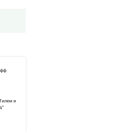
офф
 Тилем и
д"