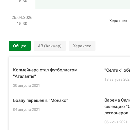
15:30
26.04.2026
Хераклес
15:30
Общее
АЗ (Алкмар)
Хераклес
Копмейнерс стал футболистом
"Селтик" об
"Аталанты"
18 августа 202
30 августа 2021
Зарема Сал
Боаду перешел в "Монако"
селекцию "С
04 августа 2021
легионеров
05 июня 2021