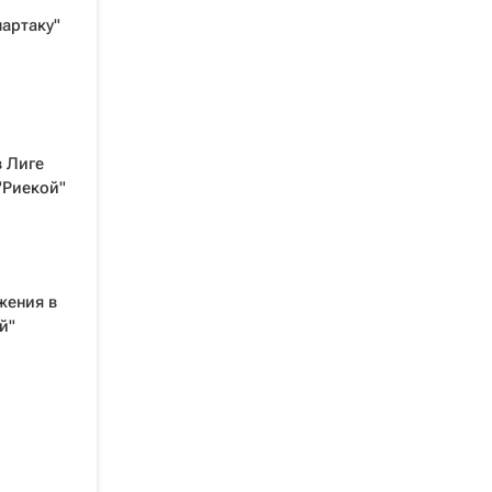
артаку"
в Лиге
 "Риекой"
жения в
й"