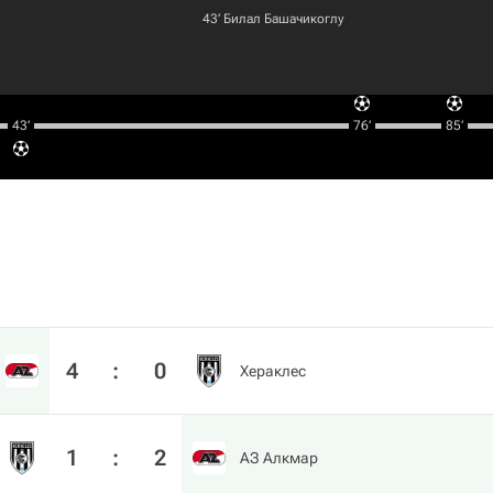
43‎’‎
Билал Башачикоглу
43‎’‎
76‎’‎
85‎’‎
4
:
0
Хераклес
1
:
2
АЗ Алкмар