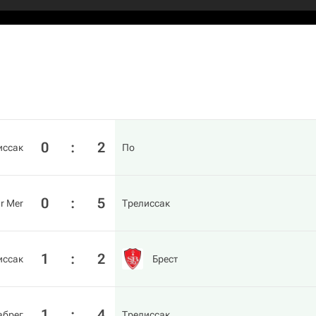
0
:
2
иссак
По
0
:
5
ur Mer
Трелиссак
1
:
2
иссак
Брест
1
:
4
абрег
Трелиссак