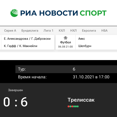
Серия А
Бундеслига
Лига 1
КХЛ
НХЛ
Евролига
НБА
Е. Александрова
Г. Дабровски
Аякс
Футбол
К. Гауфф
К. Макнейли
Шелбурн
06.08 21:00
Тур:
6
Время начала:
31.10.2021 в 17:00
Завершен
0
:
6
Трелиссак