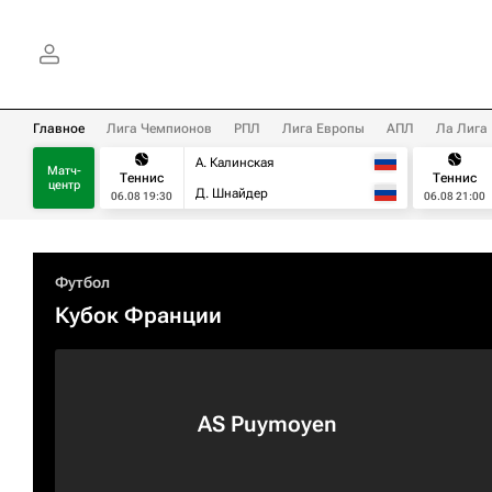
Главное
Лига Чемпионов
РПЛ
Лига Европы
АПЛ
Ла Лига
А. Калинская
Матч-
Теннис
Теннис
центр
Д. Шнайдер
06.08 19:30
06.08 21:00
Футбол
Кубок Франции
AS Puymoyen