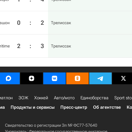
0
:
2
кашон
Трелиссак
2
:
3
ritime
Трелиссак
иатлон
ЗОЖ
Хоккей
Авто/мото
Единоборства
Sport sto
ма
Продукты и сервисы
Пресс-центр
Об агентстве
Ко
Свидетельство о регистрации Эл № ФС77-57640
Учредитель: Федеральное государственное унитарное