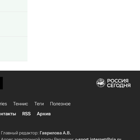
ries
Теннис
Теги
Полезное
нтакты
RSS
Архив
Главный редактор:
Гаврилова А.В.
Адрес электронной почты Редакции:
r-sport.internet@ria.ru