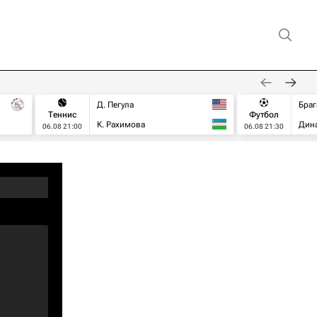
Д. Пегула
Браг
Теннис
Футбол
К. Рахимова
Дин
06.08 21:00
06.08 21:30