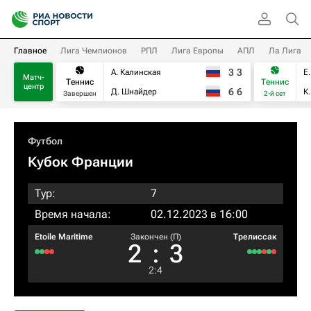
Главное
Лига Чемпионов
РПЛ
Лига Европы
АПЛ
Ла Лига
3
3
А. Калинская
Е
Матч-
Теннис
Теннис
центр
6
6
Д. Шнайдер
К
Завершен
2-й сет
Футбол
Кубок Франции
Тур:
7
Время начала:
02.12.2023 в 16:00
Etoile Maritime
Закончен (П)
Трелиссак
2
:
3
2
:
4