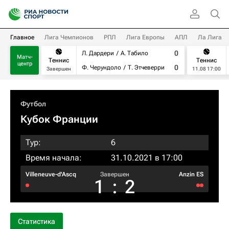
Главное
Лига Чемпионов
РПЛ
Лига Европы
АПЛ
Ла Лига
0
Л. Дардери
А. Табило
Матч-
Теннис
Теннис
центр
0
Ф. Черундоло
Т. Этчеверри
Завершен
11.08 17:00
Футбол
Кубок Франции
Тур:
6
Время начала:
31.10.2021 в 17:00
Villeneuve-d'Ascq
Завершен
Anzin ES
1
:
2
Статистика