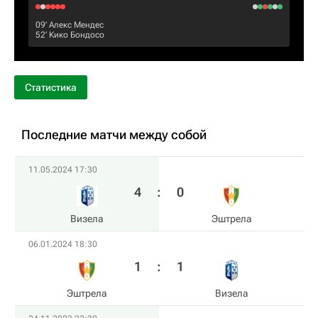
09‎’‎
Алекс Мендес
52‎’‎
Кико Бондосо
Статистика
Последние матчи между собой
11.05.2024 17:30
4
:
0
Визела
Эштрела
06.01.2024 18:30
1
:
1
Эштрела
Визела