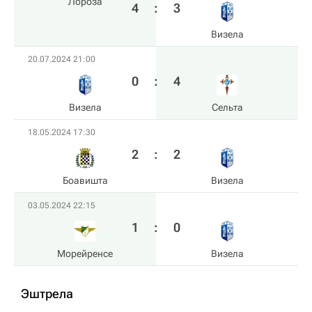
Лороза
4
:
3
Визела
20.07.2024 21:00
0
:
4
Визела
Сельта
18.05.2024 17:30
2
:
2
Боавишта
Визела
03.05.2024 22:15
1
:
0
Морейренсе
Визела
Эштрела