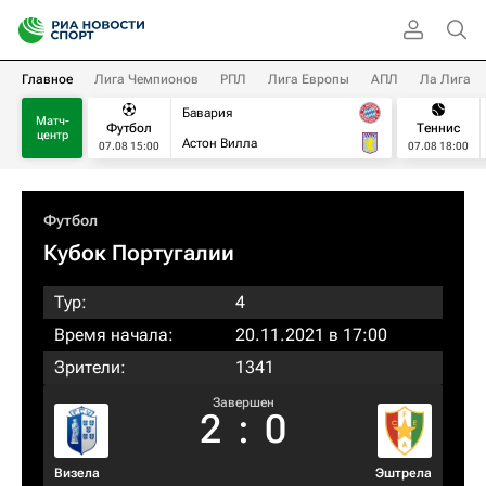
Главное
Лига Чемпионов
РПЛ
Лига Европы
АПЛ
Ла Лига
Бавария
Матч-
Футбол
Теннис
центр
Астон Вилла
07.08 15:00
07.08 18:00
Футбол
Кубок Португалии
Тур:
4
Время начала:
20.11.2021 в 17:00
Зрители:
1341
Завершен
2
:
0
Визела
Эштрела