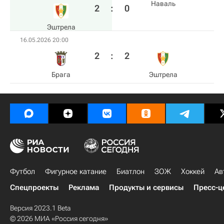
Наваль
2
:
0
Эштрела
16.05.2026 20:00
2
:
2
Брага
Эштрела
Футбол
Фигурное катание
Биатлон
ЗОЖ
Хоккей
Ав
Спецпроекты
Реклама
Продукты и сервисы
Пресс-ц
Версия 2023.1 Beta
© 2026 МИА «Россия сегодня»