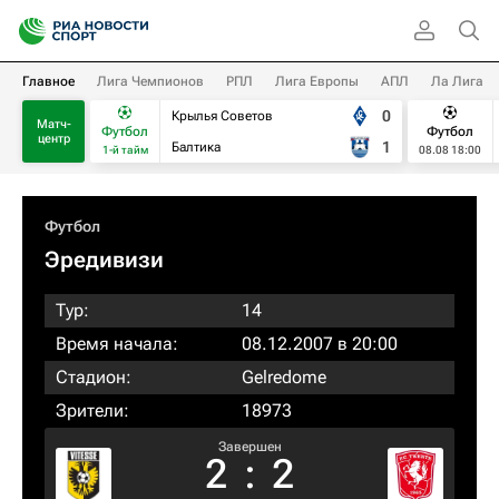
Главное
Лига Чемпионов
РПЛ
Лига Европы
АПЛ
Ла Лига
0
Крылья Советов
Матч-
Футбол
Футбол
центр
1
Балтика
1-й тайм
08.08 18:00
Футбол
Эредивизи
Тур:
14
Время начала:
08.12.2007 в 20:00
Стадион:
Gelredome
Зрители:
18973
Завершен
2
:
2