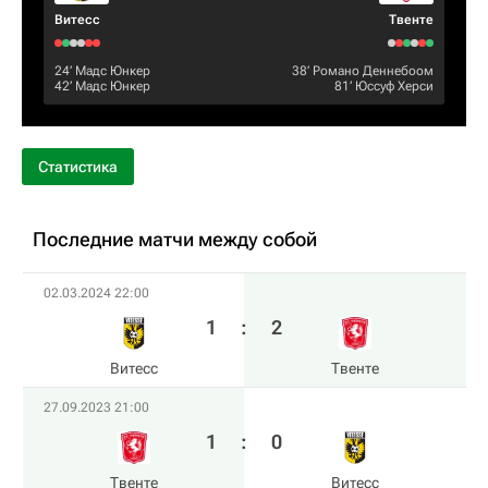
Витесс
Твенте
24‎’‎
Мадс Юнкер
38‎’‎
Романо Деннебоом
42‎’‎
Мадс Юнкер
81‎’‎
Юссуф Херси
Статистика
Последние матчи между собой
02.03.2024 22:00
1
:
2
Витесс
Твенте
27.09.2023 21:00
1
:
0
Твенте
Витесс