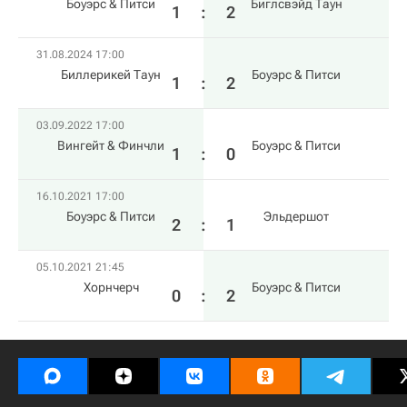
Боуэрс & Питси
Биглсвэйд Таун
1
:
2
31.08.2024 17:00
Биллерикей Таун
Боуэрс & Питси
1
:
2
03.09.2022 17:00
Вингейт & Финчли
Боуэрс & Питси
1
:
0
16.10.2021 17:00
Боуэрс & Питси
Эльдершот
2
:
1
05.10.2021 21:45
Хорнчерч
Боуэрс & Питси
0
:
2