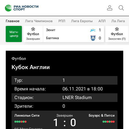
Главное
Лига Чемпионов
РПЛ
Лига Европы
АПЛ
Ла Лига
1
Зенит
Матч-
Футбол
Футбол
центр
0
Балтика
Завершен
Закончен (П)
Футбол
Кубок Англии
Тур:
1
Время начала:
06.11.2021 в 18:00
Стадион:
LNER Stadium
Зрители:
0
Линкольн Сити
Завершен
Боуэрс & Питси
1
:
0