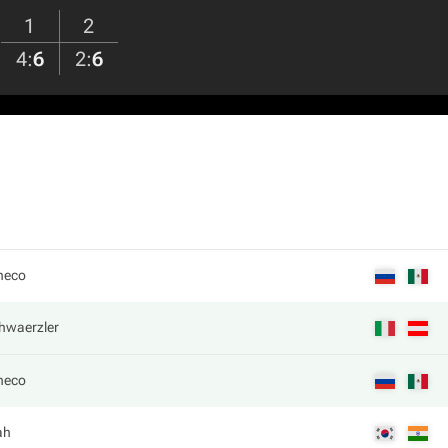
1
2
4
:
6
2
:
6
heco
chwaerzler
heco
ah