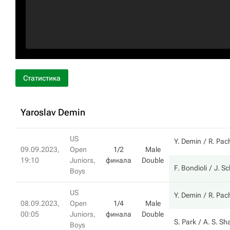
Статистика
Yaroslav Demin
US
Y. Demin
R. Pac
09.09.2023,
Open
1/2
Male
19:10
Juniors,
финала
Double
F. Bondioli
J. S
Boys
US
Y. Demin
R. Pac
08.09.2023,
Open
1/4
Male
00:05
Juniors,
финала
Double
S. Park
A. S. Sh
Boys