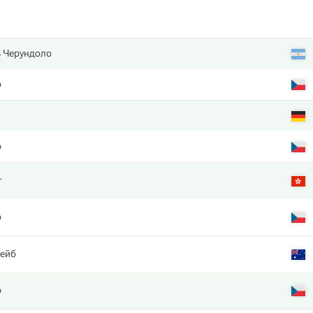
ь Черундоло
р
р
г
р
ейб
р