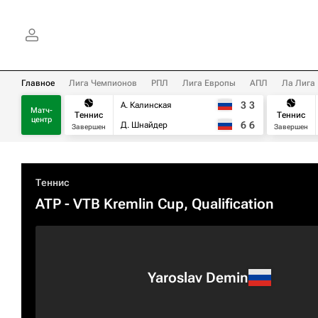
Главное
Лига Чемпионов
РПЛ
Лига Европы
АПЛ
Ла Лига
3
3
А. Калинская
Матч-
Теннис
Теннис
центр
6
6
Д. Шнайдер
Завершен
Завершен
Теннис
ATP
- VTB Kremlin Cup, Qualification
Yaroslav Demin