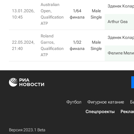
Australian
Зденек Кола
13.01.2026,
Open,
1/64
Male
10:45
Qualification
финала
Single
Arthur Gea
ATP
Roland
Зденек Кола
22.05.2024,
Garros,
1/32
Male
21:40
Qualification
финала
Single
Фелипе Мели
ATP
Футбол
Фигурное катание
Б
Спецпроекты
Рекла
Версия 2023.1 Beta