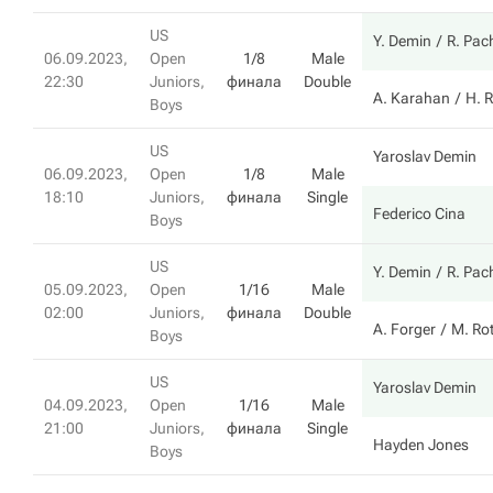
US
Y. Demin
R. Pac
06.09.2023,
Open
1/8
Male
22:30
Juniors,
финала
Double
A. Karahan
H. 
Boys
US
Yaroslav Demin
06.09.2023,
Open
1/8
Male
18:10
Juniors,
финала
Single
Federico Cina
Boys
US
Y. Demin
R. Pac
05.09.2023,
Open
1/16
Male
02:00
Juniors,
финала
Double
A. Forger
M. Rot
Boys
US
Yaroslav Demin
04.09.2023,
Open
1/16
Male
21:00
Juniors,
финала
Single
Hayden Jones
Boys