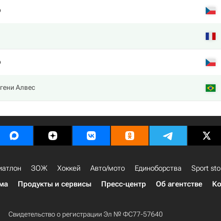
р
р
гени Алвес
иатлон
ЗОЖ
Хоккей
Авто/мото
Единоборства
Sport sto
ма
Продукты и сервисы
Пресс-центр
Об агентстве
Ко
Свидетельство о регистрации Эл № ФС77-57640