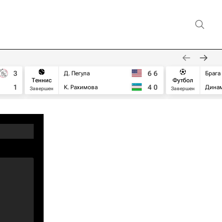
3
6
6
Д. Пегула
Брага
Теннис
Футбол
1
4
0
К. Рахимова
Дина
Завершен
Завершен