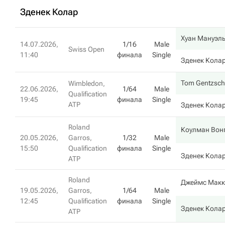
Зденек Колар
Хуан Мануэл
14.07.2026,
1/16
Male
Swiss Open
11:40
финала
Single
Зденек Кола
Tom Gentzsch
Wimbledon,
22.06.2026,
1/64
Male
Qualification
19:45
финала
Single
ATP
Зденек Кола
Roland
Коулман Вон
20.05.2026,
Garros,
1/32
Male
15:50
Qualification
финала
Single
Зденек Кола
ATP
Roland
Джеймс Макк
19.05.2026,
Garros,
1/64
Male
12:45
Qualification
финала
Single
Зденек Кола
ATP