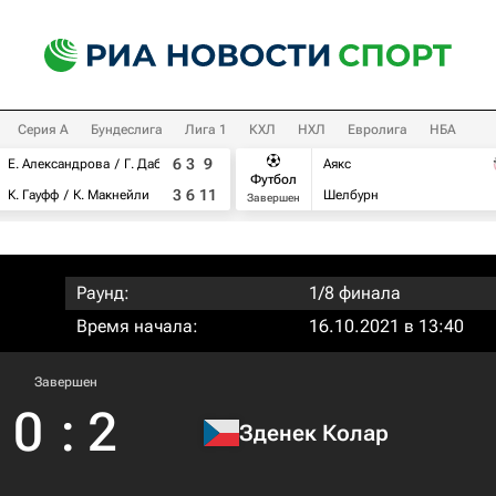
Серия А
Бундеслига
Лига 1
КХЛ
НХЛ
Евролига
НБА
6
3
9
Е. Александрова
Г. Дабровски
Аякс
Футбол
3
6
11
К. Гауфф
К. Макнейли
Шелбурн
Завершен
Раунд:
1/8 финала
Время начала:
16.10.2021 в 13:40
Завершен
0
:
2
Зденек Колар